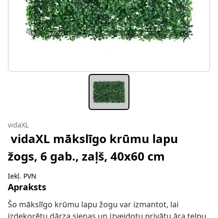
vidaXL
vidaXL mākslīgo krūmu lapu
žogs, 6 gab., zaļš, 40x60 cm
Iekļ. PVN
Apraksts
Šo mākslīgo krūmu lapu žogu var izmantot, lai
izdekorētu dārza sienas un izveidotu privātu āra telpu.