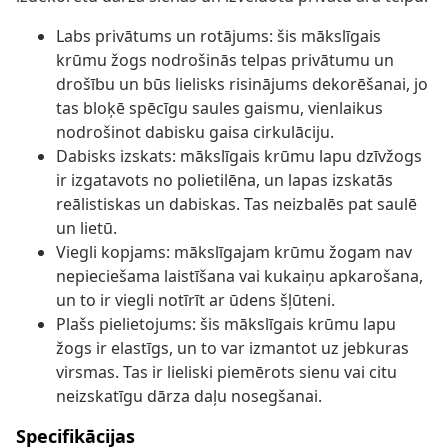
Labs privātums un rotājums: šis mākslīgais
krūmu žogs nodrošinās telpas privātumu un
drošību un būs lielisks risinājums dekorēšanai, jo
tas bloķē spēcīgu saules gaismu, vienlaikus
nodrošinot dabisku gaisa cirkulāciju.
Dabisks izskats: mākslīgais krūmu lapu dzīvžogs
ir izgatavots no polietilēna, un lapas izskatās
reālistiskas un dabiskas. Tas neizbalēs pat saulē
un lietū.
Viegli kopjams: mākslīgajam krūmu žogam nav
nepieciešama laistīšana vai kukaiņu apkarošana,
un to ir viegli notīrīt ar ūdens šļūteni.
Plašs pielietojums: šis mākslīgais krūmu lapu
žogs ir elastīgs, un to var izmantot uz jebkuras
virsmas. Tas ir lieliski piemērots sienu vai citu
neizskatīgu dārza daļu nosegšanai.
Specifikācijas