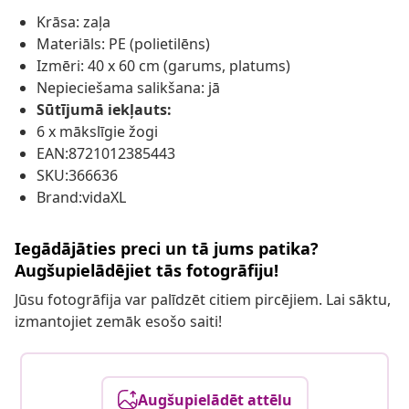
Krāsa: zaļa
Materiāls: PE (polietilēns)
Izmēri: 40 x 60 cm (garums, platums)
Nepieciešama salikšana: jā
Sūtījumā iekļauts:
6 x mākslīgie žogi
EAN:8721012385443
SKU:366636
Brand:vidaXL
Iegādājāties preci un tā jums patika?
Augšupielādējiet tās fotogrāfiju!
Jūsu fotogrāfija var palīdzēt citiem pircējiem. Lai sāktu,
izmantojiet zemāk esošo saiti!
Augšupielādēt attēlu