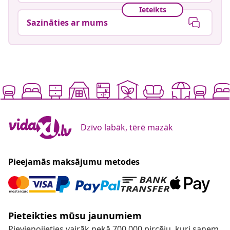
Ieteikts
Sazināties ar mums
Dzīvo labāk, tērē mazāk
Pieejamās maksājumu metodes
Pieteikties mūsu jaunumiem
Pievienojieties vairāk nekā 700 000 pircēju, kuri saņem