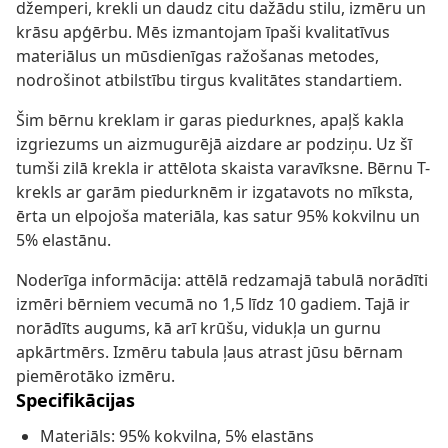
džemperi, krekli un daudz citu dažādu stilu, izmēru un
krāsu apģērbu. Mēs izmantojam īpaši kvalitatīvus
materiālus un mūsdienīgas ražošanas metodes,
nodrošinot atbilstību tirgus kvalitātes standartiem.
Šim bērnu kreklam ir garas piedurknes, apaļš kakla
izgriezums un aizmugurējā aizdare ar podziņu. Uz šī
tumši zilā krekla ir attēlota skaista varavīksne. Bērnu T-
krekls ar garām piedurknēm ir izgatavots no mīksta,
ērta un elpojoša materiāla, kas satur 95% kokvilnu un
5% elastānu.
Noderīga informācija: attēlā redzamajā tabulā norādīti
izmēri bērniem vecumā no 1,5 līdz 10 gadiem. Tajā ir
norādīts augums, kā arī krūšu, vidukļa un gurnu
apkārtmērs. Izmēru tabula ļaus atrast jūsu bērnam
piemērotāko izmēru.
Specifikācijas
Materiāls: 95% kokvilna, 5% elastāns