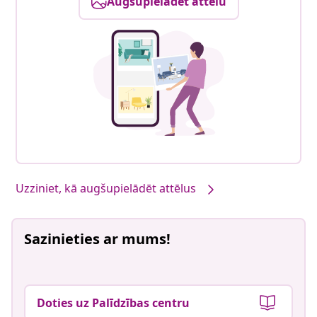
Augšupielādēt attēlu
Uzziniet, kā augšupielādēt attēlus
Sazinieties ar mums!
Doties uz Palīdzības centru