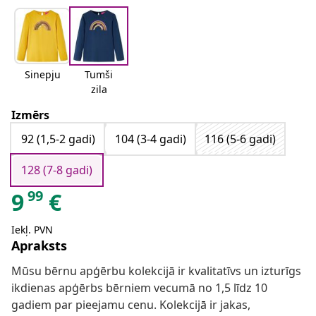
Sinepju
Tumši
zila
Izmērs
92 (1,5-2 gadi)
104 (3-4 gadi)
116 (5-6 gadi)
128 (7-8 gadi)
99
9
€
Iekļ. PVN
Apraksts
Mūsu bērnu apģērbu kolekcijā ir kvalitatīvs un izturīgs
ikdienas apģērbs bērniem vecumā no 1,5 līdz 10
gadiem par pieejamu cenu. Kolekcijā ir jakas,