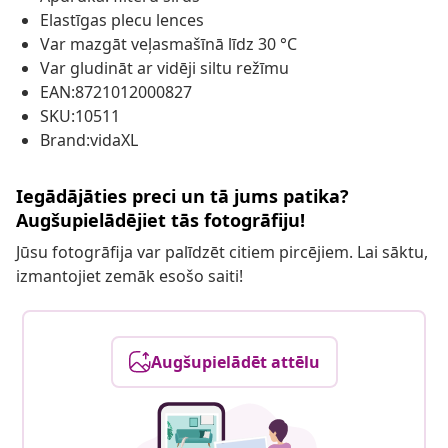
Elastīgas plecu lences
Var mazgāt veļasmašīnā līdz 30 °C
Var gludināt ar vidēji siltu režīmu
EAN:8721012000827
SKU:10511
Brand:vidaXL
Iegādājāties preci un tā jums patika?
Augšupielādējiet tās fotogrāfiju!
Jūsu fotogrāfija var palīdzēt citiem pircējiem. Lai sāktu,
izmantojiet zemāk esošo saiti!
Augšupielādēt attēlu