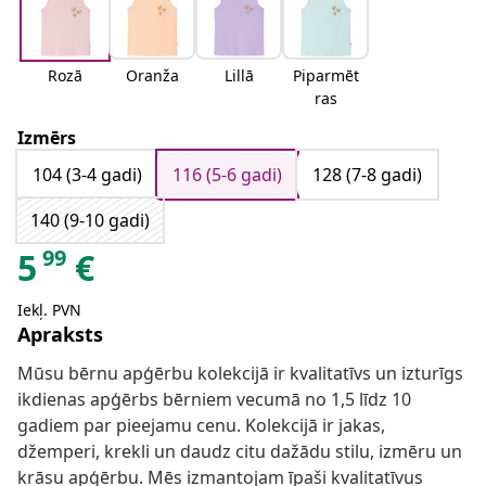
Rozā
Oranža
Lillā
Piparmēt
ras
Izmērs
104 (3-4 gadi)
116 (5-6 gadi)
128 (7-8 gadi)
140 (9-10 gadi)
99
5
€
Iekļ. PVN
Apraksts
Mūsu bērnu apģērbu kolekcijā ir kvalitatīvs un izturīgs
ikdienas apģērbs bērniem vecumā no 1,5 līdz 10
gadiem par pieejamu cenu. Kolekcijā ir jakas,
džemperi, krekli un daudz citu dažādu stilu, izmēru un
krāsu apģērbu. Mēs izmantojam īpaši kvalitatīvus