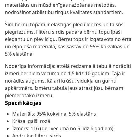
materiālus un mūsdienīgas ražošanas metodes,
nodrošinot atbilstību tirgus kvalitātes standartiem.
Šim bērnu topam ir elastīgas plecu lences un taisns
piegriezums. Fliteru sirdis padara bērnu topu īpaši
elegantu un pievilcīgu. Bērnu tops ir izgatavots no ērta
un elpojoša materiāla, kas sastāv no 95% kokvilnas un
5% elastāna.
Noderīga informācija: attēlā redzamajā tabulā norādīti
izmēri bērniem vecumā no 1,5 līdz 10 gadiem. Tajā ir
norādīts augums, kā arī krūšu, vidukļa un gurnu
apkārtmērs. Izmēru tabula ļaus atrast jūsu bērnam
piemērotāko izmēru.
Specifikācijas
Materiāls: 95% kokvilna, 5% elastāns
Krāsa: gaiši rozā
Izmērs: 116 (der vecumā no 5 līdz 6 gadiem)
Apdruka: fliteru sirds