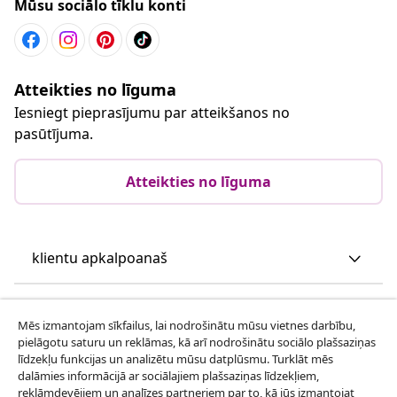
Mūsu sociālo tīklu konti
Atteikties no līguma
Iesniegt pieprasījumu par atteikšanos no
pasūtījuma.
Atteikties no līguma
klientu apkalpoanaš
Uzņēmējdarbība
Mēs izmantojam sīkfailus, lai nodrošinātu mūsu vietnes darbību,
pielāgotu saturu un reklāmas, kā arī nodrošinātu sociālo plašsaziņas
vidaXL
līdzekļu funkcijas un analizētu mūsu datplūsmu. Turklāt mēs
dalāmies informācijā ar sociālajiem plašsaziņas līdzekļiem,
reklāmdevējiem un analīzes partneriem par to, kā jūs izmantojat