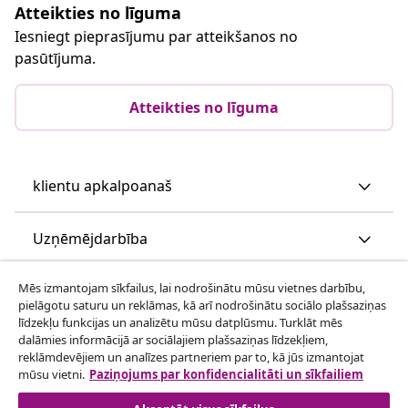
Atteikties no līguma
Iesniegt pieprasījumu par atteikšanos no
pasūtījuma.
Atteikties no līguma
klientu apkalpoanaš
Uzņēmējdarbība
Mēs izmantojam sīkfailus, lai nodrošinātu mūsu vietnes darbību,
vidaXL
pielāgotu saturu un reklāmas, kā arī nodrošinātu sociālo plašsaziņas
līdzekļu funkcijas un analizētu mūsu datplūsmu. Turklāt mēs
dalāmies informācijā ar sociālajiem plašsaziņas līdzekļiem,
Apskatiet vairāk
reklāmdevējiem un analīzes partneriem par to, kā jūs izmantojat
mūsu vietni.
Paziņojums par konfidencialitāti un sīkfailiem