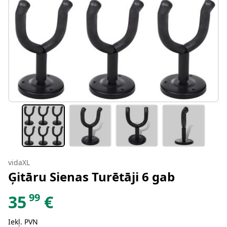
vidaXL
Ģitāru Sienas Turētāji 6 gab
99
35
€
Iekļ. PVN