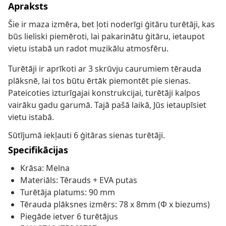
Apraksts
Šie ir maza izmēra, bet ļoti noderīgi ģitāru turētāji, kas
būs lieliski piemēroti, lai pakarinātu ģitāru, ietaupot
vietu istabā un radot muzikālu atmosfēru.
Turētāji ir aprīkoti ar 3 skrūvju caurumiem tērauda
plāksnē, lai tos būtu ērtāk piemontēt pie sienas.
Pateicoties izturīgajai konstrukcijai, turētāji kalpos
vairāku gadu garumā. Tajā pašā laikā, Jūs ietaupīsiet
vietu istabā.
Sūtījumā iekļauti 6 ģitāras sienas turētāji.
Specifikācijas
Krāsa: Melna
Materiāls: Tērauds + EVA putas
Turētāja platums: 90 mm
Tērauda plāksnes izmērs: 78 x 8mm (Φ x biezums)
Piegāde ietver 6 turētājus