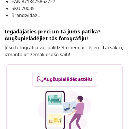
EAN:8718475862727
SKU:70035
Brand:vidaXL
Iegādājāties preci un tā jums patika?
Augšupielādējiet tās fotogrāfiju!
Jūsu fotogrāfija var palīdzēt citiem pircējiem. Lai sāktu,
izmantojiet zemāk esošo saiti!
Augšupielādēt attēlu