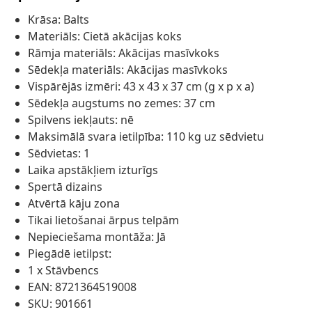
Krāsa: Balts
Materiāls: Cietā akācijas koks
Rāmja materiāls: Akācijas masīvkoks
Sēdekļa materiāls: Akācijas masīvkoks
Vispārējās izmēri: 43 x 43 x 37 cm (g x p x a)
Sēdekļa augstums no zemes: 37 cm
Spilvens iekļauts: nē
Maksimālā svara ietilpība: 110 kg uz sēdvietu
Sēdvietas: 1
Laika apstākļiem izturīgs
Spertā dizains
Atvērtā kāju zona
Tikai lietošanai ārpus telpām
Nepieciešama montāža: Jā
Piegādē ietilpst:
1 x Stāvbencs
EAN: 8721364519008
SKU: 901661