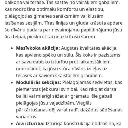
balkonā vai terasē. Tas sastāv no vairākiem gabaliem,
kas nodrošina optimālu komfortu un elastību,
pielāgojoties ģimenes sanāksmēm vai klusām
lasīšanas sesijām. Tīras līnijas un gluda krāsota apdare
šo dīvānu padara par nevainojamu papildinājumu jūsu
āra telpai, piešķirot tai neuzkrītošu šarmu.
Masīvkoka akācija:
Augstas kvalitātes akācija,
kas apvieno spēku un stilu. Šis koks ir pazīstams
ar savu dabisko izturību pret laikapstākļiem,
nodrošinot, ka jūsu stūra dīvāns izceļas uz
terases ar saviem skaistajiem graudiem.
Modulārās sekcijas:
Pielāgojamās sēdvietas, kas
piemērotas jebkurai svinībai. Kad rīkojat dārza
ballīti vai mierīgi sēžat ar grāmatu, šie gabali
pielāgojas jūsu vajadzībām. Vieglās
pārkārtošanas dēļ varat radīt dažādus sēdēšanas
variantus.
Āra izturība:
Izturīgā konstrukcija nodrošina, ka