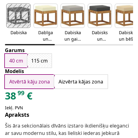
Dabiska
Dabīga
Dabiska
Dabisks
Dabisks
un
un gaiši
un
un bēšs
krēmkrās
pelēka
antracīts
Garums
a
40 cm
115 cm
Modelis
Atvērtā kāju zona
Aizvērta kājas zona
99
38
€
Iekļ. PVN
Apraksts
Šis āra sekcionālais dīvāns izstaro ikdienišķu eleganci
ar savu modernu stilu, kas lieliski iederas jebkurā