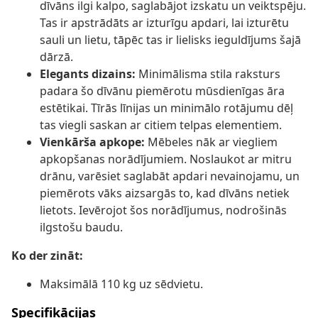
dīvāns ilgi kalpo, saglabājot izskatu un veiktspēju.
Tas ir apstrādāts ar izturīgu apdari, lai izturētu
sauli un lietu, tāpēc tas ir lielisks ieguldījums šajā
dārzā.
Elegants dizains:
Minimālisma stila raksturs
padara šo dīvānu piemērotu mūsdienīgas āra
estētikai. Tīrās līnijas un minimālo rotājumu dēļ
tas viegli saskan ar citiem telpas elementiem.
Vienkārša apkope:
Mēbeles nāk ar viegliem
apkopšanas norādījumiem. Noslaukot ar mitru
drānu, varēsiet saglabāt apdari nevainojamu, un
piemērots vāks aizsargās to, kad dīvāns netiek
lietots. Ievērojot šos norādījumus, nodrošinās
ilgstošu baudu.
Ko der zināt:
Maksimālā 110 kg uz sēdvietu.
Specifikācijas