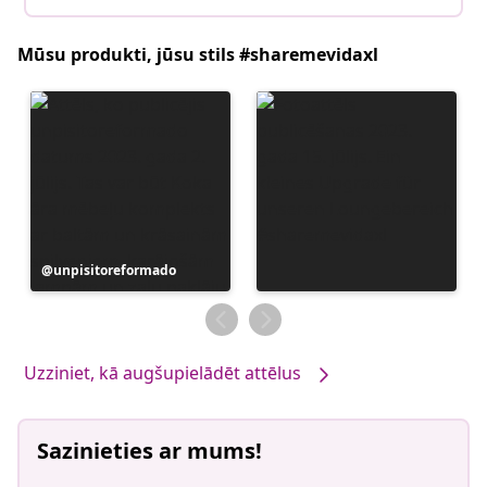
Mūsu produkti, jūsu stils #sharemevidaxl
Ierakstu
unpisitoreformado
publicējis
Uzziniet, kā augšupielādēt attēlus
Sazinieties ar mums!