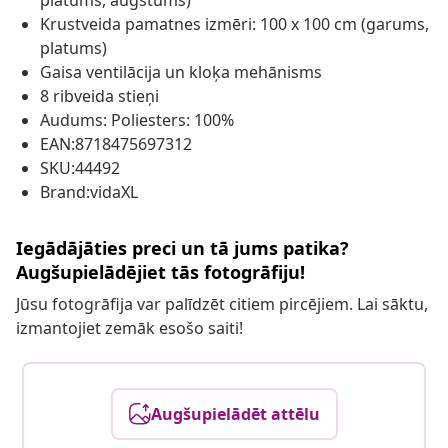
Krustveida pamatnes izmēri: 100 x 100 cm (garums,
platums)
Gaisa ventilācija un kloķa mehānisms
8 ribveida stieņi
Audums: Poliesters: 100%
EAN:8718475697312
SKU:44492
Brand:vidaXL
Iegādājāties preci un tā jums patika?
Augšupielādējiet tās fotogrāfiju!
Jūsu fotogrāfija var palīdzēt citiem pircējiem. Lai sāktu,
izmantojiet zemāk esošo saiti!
Augšupielādēt attēlu