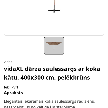
vidaXL
vidaXL dārza saulessargs ar koka
kātu, 400x300 cm, pelēkbrūns
Iekļ. PVN
Apraksts
Elegantais iekaramais koka saulessargs radīs ēnu,
pasargājot jūs no kaitīgā UV starojuma.