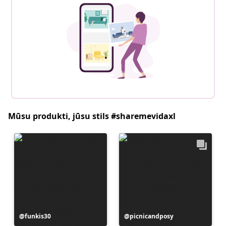
Mūsu produkti, jūsu stils #sharemevidaxl
Ierakstu
funkis30
Ierakstu
picnicandposy
publicējis
publicējis