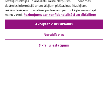
līdzekļu funkcijas un analizētu mūsu datplūsmu. Turklāt mēs
Iesniegt pieprasījumu par atteikšanos no
dalāmies informācijā ar sociālajiem plašsaziņas līdzekļiem,
reklāmdevējiem un analīzes partneriem par to, kā jūs izmantojat
pasūtījuma.
mūsu vietni.
Paziņojums par konfidencialitāti un sīkfailiem
Atteikties no līguma
Akceptēt visus sīkfailus
Noraidīt visu
klientu apkalpoanaš
Sīkfailu iestatījumi
Uzņēmējdarbība
vidaXL
Apskatiet vairāk