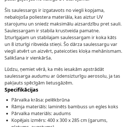
Šis saulessargs ir izgatavots no viegli kopjama,
nebalojoša poliestera materiāla, kas aiztur UV
starojumu un sniedz maksimālu aizsardzību pret sauli.
Saulessargam ir stabila krustveida pamatne.
Izturīgajam un stabilajam saulessargam ir koka kāts
un 8 izturīgi ribveida stieņi. Šo dārza saulessargu var
viegli atvērt un aizvērt, pateicoties kloķa mehānismam.
Salikšana ir vienkārša.
Lūdzu, ņemiet vērā, ka mēs iesakām apstrādāt
saulessarga audumu ar ūdensizturīgu aerosolu, ja tas
pakļauts spēcīgām lietusgāzēm.
Specifikācijas
Pārvalka krāsa: pelēkbrūna
Rāmja materiāls: laminēts bambuss un egles koks
Pārvalka materiāls: audums
Kopējais izmērs: 400 x 300 x 285 cm (garums,
platums, augstums)