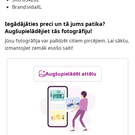
Brand:vidaXL
Iegādājāties preci un tā jums patika?
Augšupielādējiet tās fotogrāfiju!
Jūsu fotogrāfija var palīdzēt citiem pircējiem. Lai sāktu,
izmantojiet zemāk esošo saiti!
Augšupielādēt attēlu