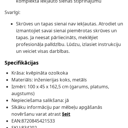
komplektā iekļauto sienas stiprinājumu
Svarīgi:
Skrūves un tapas sienai nav iekļautas. Atrodiet un
izmantojiet savai sienai piemērotas skrūves un
tapas. Ja neesat pārliecināts, meklējiet
profesionāļa palīdzību. Lūdzu, izlasiet instrukciju
un veiciet visas darbības.
Specifikācijas
Krāsa: kvēpināta ozolkoka
Materiāls: inženierijas koks, metāls
Izmēri: 100 x 45 x 162,5 cm (garums, platums,
augstums)
Nepieciešama salikšana: jā
Sīkāku informāciju par mēbeļu apgāšanās
novēršanu varat atrast
šeit
EAN:8720845421533
SKU:834202