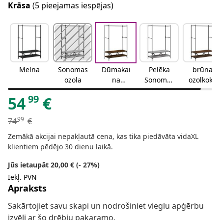
Krāsa
(5 pieejamas iespējas)
Melna
Sonomas
Dūmakai
Pelēka
brūna
ozola
na
Sonomas
ozolkoka
ozolkoka
ozola
99
54
€
99
74
€
Zemākā akcijai nepakļautā cena, kas tika piedāvāta vidaXL
klientiem pēdējo 30 dienu laikā.
Jūs ietaupāt 20,00 € (- 27%)
Iekļ. PVN
Apraksts
Sakārtojiet savu skapi un nodrošiniet vieglu apģērbu
izvēli ar šo drēbju pakaramo.