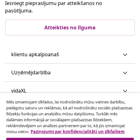
Iesniegt pieprasījumu par atteikšanos no
pasūtījuma.
Atteikties no līguma
klientu apkalpoanaš
Uzņēmējdarbība
vidaXL
Mēs izmantojam sīkfailus, lai nodrošinātu mūsu vietnes darbību,
pielāgotu saturu un reklāmas, kā arī nodrošinātu sociālo plašsaziņas
Apskatiet vairāk
līdzekļu funkcijas un analizētu mūsu datplūsmu. Turklāt mēs
dalāmies informācijā ar sociālajiem plašsaziņas līdzekļiem,
reklāmdevējiem un analīzes partneriem par to, kā jūs izmantojat
mūsu vietni.
Paziņojums par konfidencialitāti un sīkfailiem