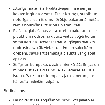
Izturīgs materiāls: kvalitatīvajam inženierijas
kokam ir gluda virsma. Tas ir izturīgs, stabils un
noturīgs pret mitrumu. Drēbju pakaramā metāla
rāmis nodrošina izturību un stabilitāti.
Plaša uzglabāšanas vieta: drēbju pakaramais ar
plauktiem nodrošina daudz vietas apģērbu un
somu kārtīgai uzglabāšanai. Augšējais plaukts
nodrošina vairāk vietas kastēm un salocītām
drēbēm, savukārt zemākajā plauktā var glabāt
apavus.
Stilīgs un kompakts dizains: vienkāršās līnijas un
minimālistiskais dizains lieliski iederēsies jūsu
istabā. Pateicoties kompaktajam izmēram, tas ir
kā radīts nelielām telpām.
Brīdinājums:
Lai novērstu tā apgāšanos, produkts jālieto ar