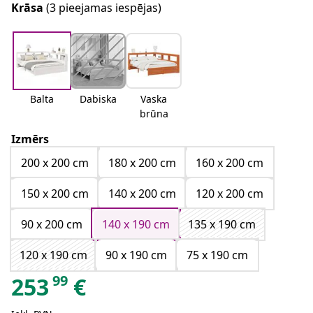
Krāsa
(3 pieejamas iespējas)
Balta
Dabiska
Vaska
brūna
Izmērs
200 x 200 cm
180 x 200 cm
160 x 200 cm
150 x 200 cm
140 x 200 cm
120 x 200 cm
90 x 200 cm
140 x 190 cm
135 x 190 cm
120 x 190 cm
90 x 190 cm
75 x 190 cm
99
253
€