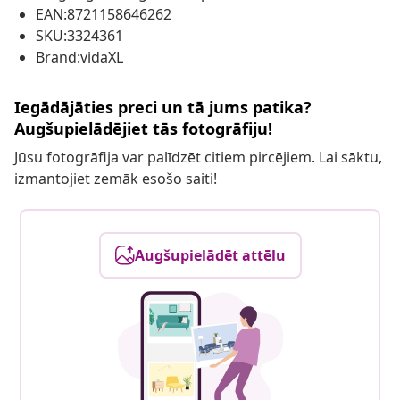
EAN:8721158646262
SKU:3324361
Brand:vidaXL
Iegādājāties preci un tā jums patika?
Augšupielādējiet tās fotogrāfiju!
Jūsu fotogrāfija var palīdzēt citiem pircējiem. Lai sāktu,
izmantojiet zemāk esošo saiti!
Augšupielādēt attēlu