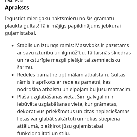
Iekļ. PVN
Apraksts
Iegūstiet mierīgāku naktsmieru no šīs grāmatu
plaukta gultas! Tā ir mājīgs papildinājums jebkurai
guļamistabai.
Stabils un izturīgs rāmis: Masīvkoks ir pazīstams
ar savu izturību un ilgmūžību. Tā taisnās šķiedras
un raksturīgie mezgli piešķir tai zemniecisku
šarmu.
Redeles pamatne optimālam atbalstam: Gultas
rāmis ir aprīkots ar redeles pamatni, kas
nodrošina atbalstu un elpojamību jūsu matracim.
Plaša uzglabāšanas vieta: Šim galvgalim ir
iebūvēta uzglabāšanas vieta, kur grāmatas,
dekoratīvus priekšmetus un citas nepieciešamās
lietas var glabāt sakārtoti un rokas stiepiena
attālumā, piešķirot jūsu guļamistabai
funkcionalitāti un stilu.