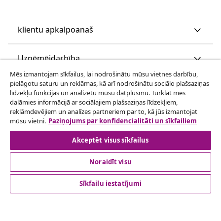
klientu apkalpoanaš
Uzņēmējdarbība
Mēs izmantojam sīkfailus, lai nodrošinātu mūsu vietnes darbību,
pielāgotu saturu un reklāmas, kā arī nodrošinātu sociālo plašsaziņas
vidaXL
līdzekļu funkcijas un analizētu mūsu datplūsmu. Turklāt mēs
dalāmies informācijā ar sociālajiem plašsaziņas līdzekļiem,
reklāmdevējiem un analīzes partneriem par to, kā jūs izmantojat
Apskatiet vairāk
mūsu vietni.
Paziņojums par konfidencialitāti un sīkfailiem
Akceptēt visus sīkfailus
Noraidīt visu
Sīkfailu iestatījumi
© 2008-2026 vidaXL www.vidaxl.lv ir vidaXL Marketplace
Europe B.V. tīmekļa vietne