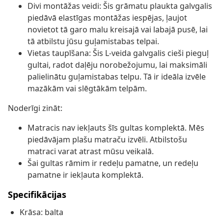
Divi montāžas veidi: Šis grāmatu plaukta galvgalis
piedāvā elastīgas montāžas iespējas, ļaujot
novietot tā garo malu kreisajā vai labajā pusē, lai
tā atbilstu jūsu guļamistabas telpai.
Vietas taupīšana: Šis L-veida galvgalis cieši pieguļ
gultai, radot daļēju norobežojumu, lai maksimāli
palielinātu guļamistabas telpu. Tā ir ideāla izvēle
mazākām vai slēgtākām telpām.
Noderīgi zināt:
Matracis nav iekļauts šīs gultas komplektā. Mēs
piedāvājam plašu matraču izvēli. Atbilstošu
matraci varat atrast mūsu veikalā.
Šai gultas rāmim ir redeļu pamatne, un redeļu
pamatne ir iekļauta komplektā.
Specifikācijas
Krāsa: balta