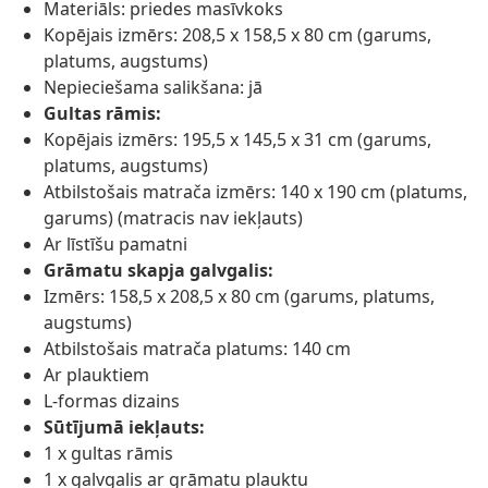
Materiāls: priedes masīvkoks
Kopējais izmērs: 208,5 x 158,5 x 80 cm (garums,
platums, augstums)
Nepieciešama salikšana: jā
Gultas rāmis:
Kopējais izmērs: 195,5 x 145,5 x 31 cm (garums,
platums, augstums)
Atbilstošais matrača izmērs: 140 x 190 cm (platums,
garums) (matracis nav iekļauts)
Ar līstīšu pamatni
Grāmatu skapja galvgalis:
Izmērs: 158,5 x 208,5 x 80 cm (garums, platums,
augstums)
Atbilstošais matrača platums: 140 cm
Ar plauktiem
L-formas dizains
Sūtījumā iekļauts:
1 x gultas rāmis
1 x galvgalis ar grāmatu plauktu