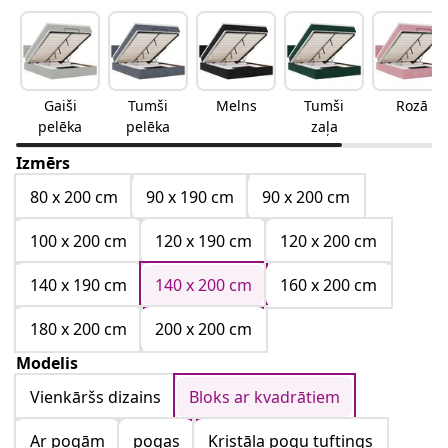
Gaiši
Tumši
Melns
Tumši
Rozā
pelēka
pelēka
zaļa
Izmērs
80 x 200 cm
90 x 190 cm
90 x 200 cm
100 x 200 cm
120 x 190 cm
120 x 200 cm
140 x 190 cm
140 x 200 cm
160 x 200 cm
180 x 200 cm
200 x 200 cm
Modelis
Vienkāršs dizains
Bloks ar kvadrātiem
Ar pogām
pogas
Kristāla pogu tuftings