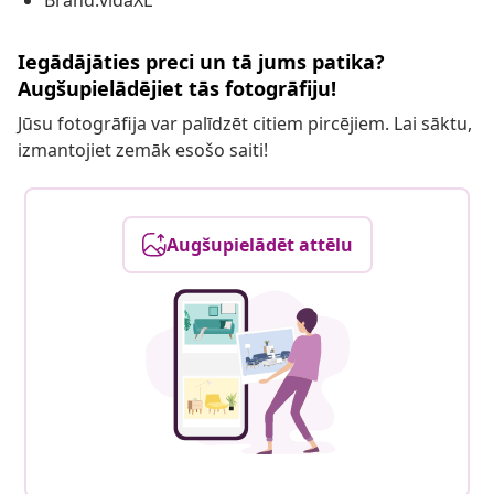
Brand:vidaXL
Iegādājāties preci un tā jums patika?
Augšupielādējiet tās fotogrāfiju!
Jūsu fotogrāfija var palīdzēt citiem pircējiem. Lai sāktu,
izmantojiet zemāk esošo saiti!
Augšupielādēt attēlu