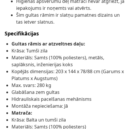
Higiēnas apsvērumu dēļ matraci nevar atgriezt, ja
iepakojums ir noņemts vai atvērts.
Šim gultas rāmim ir slatņu pamatnes dizains un
tas ietver slatnus.
Specifikācijas
Gultas rāmis ar atzveltnes daļu:
Krāsa: Tumši zila
Materiāls: Samts (100% poliesters), metāls,
saplāksnis, inženierijas koks
Kopējās dimensijas: 203 x 144 x 78/88 cm (Garums x
Platums x Augstums)
Max. svars: 280 kg
Glabāšana zem gultas
Hidrauliskais pacelšanas mehānisms
Montāža nepieciešama: Jā
Matrača:
Krāsa: Balta un tumši zila
Materiāls: Samts (100% poliesters)