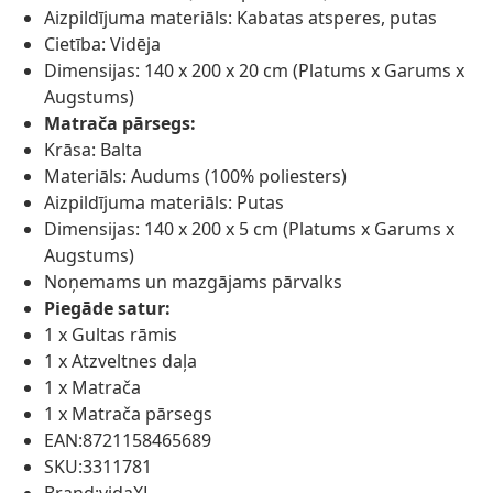
Aizpildījuma materiāls: Kabatas atsperes, putas
Cietība: Vidēja
Dimensijas: 140 x 200 x 20 cm (Platums x Garums x
Augstums)
Matrača pārsegs:
Krāsa: Balta
Materiāls: Audums (100% poliesters)
Aizpildījuma materiāls: Putas
Dimensijas: 140 x 200 x 5 cm (Platums x Garums x
Augstums)
Noņemams un mazgājams pārvalks
Piegāde satur:
1 x Gultas rāmis
1 x Atzveltnes daļa
1 x Matrača
1 x Matrača pārsegs
EAN:8721158465689
SKU:3311781