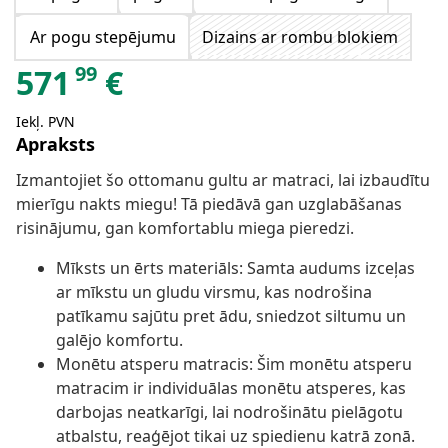
Ar pogu stepējumu
Dizains ar rombu blokiem
99
571
€
Iekļ. PVN
Apraksts
Izmantojiet šo ottomanu gultu ar matraci, lai izbaudītu
mierīgu nakts miegu! Tā piedāvā gan uzglabāšanas
risinājumu, gan komfortablu miega pieredzi.
Mīksts un ērts materiāls: Samta audums izceļas
ar mīkstu un gludu virsmu, kas nodrošina
patīkamu sajūtu pret ādu, sniedzot siltumu un
galējo komfortu.
Monētu atsperu matracis: Šim monētu atsperu
matracim ir individuālas monētu atsperes, kas
darbojas neatkarīgi, lai nodrošinātu pielāgotu
atbalstu, reaģējot tikai uz spiedienu katrā zonā.