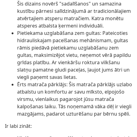
Šis dizains novērš "sadalīšanos" un samazina
kustību pārnesi salīdzinājumā ar tradicionālajiem
atvērtajiem atsperu matračiem. Katra monētu
atsperes atbalsta ķermeni individuāli.
Pietiekama uzglabāšana zem gultas: Pateicoties
hidrauliskajam pacelšanas mehānismam, gultas
rāmis piedāvā pietiekamu uzglabāšanu zem
gultas, maksimizējot vietu, neņemot vērā papildu
grīdas platību. Ar vienkāršu roktura vilkšanu
slatņu pamatne gludi paceļas, ļaujot jums ātri un
viegli paņemt savas lietas.
Ērts matrača pārklājs: Šis matrača pārklājs uzlabo
atbalstu un komfortu ar savu mīksto, elpojošo
virsmu, vienlaikus pagarojot jūsu matrača
kalpošanas laiku. Tās noņemamā vāka dēļ ir viegli
mazgājams, padarot uzturēšanu par bērnu spēli.
Ir labi zināt: