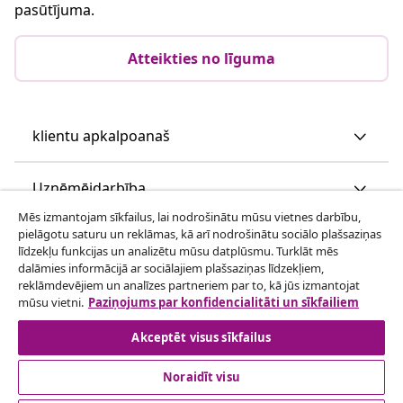
pasūtījuma.
Atteikties no līguma
klientu apkalpoanaš
Uzņēmējdarbība
Mēs izmantojam sīkfailus, lai nodrošinātu mūsu vietnes darbību,
pielāgotu saturu un reklāmas, kā arī nodrošinātu sociālo plašsaziņas
vidaXL
līdzekļu funkcijas un analizētu mūsu datplūsmu. Turklāt mēs
dalāmies informācijā ar sociālajiem plašsaziņas līdzekļiem,
reklāmdevējiem un analīzes partneriem par to, kā jūs izmantojat
Apskatiet vairāk
mūsu vietni.
Paziņojums par konfidencialitāti un sīkfailiem
Akceptēt visus sīkfailus
Noraidīt visu