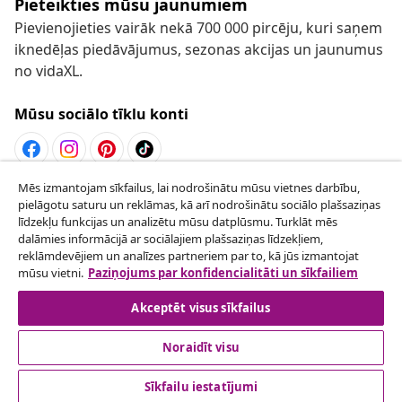
Pieteikties mūsu jaunumiem
Pievienojieties vairāk nekā 700 000 pircēju, kuri saņem
iknedēļas piedāvājumus, sezonas akcijas un jaunumus
no vidaXL.
Mūsu sociālo tīklu konti
Mēs izmantojam sīkfailus, lai nodrošinātu mūsu vietnes darbību,
Atteikties no līguma
pielāgotu saturu un reklāmas, kā arī nodrošinātu sociālo plašsaziņas
Iesniegt pieprasījumu par atteikšanos no
līdzekļu funkcijas un analizētu mūsu datplūsmu. Turklāt mēs
dalāmies informācijā ar sociālajiem plašsaziņas līdzekļiem,
pasūtījuma.
reklāmdevējiem un analīzes partneriem par to, kā jūs izmantojat
mūsu vietni.
Paziņojums par konfidencialitāti un sīkfailiem
Atteikties no līguma
Akceptēt visus sīkfailus
Noraidīt visu
klientu apkalpoanaš
Sīkfailu iestatījumi