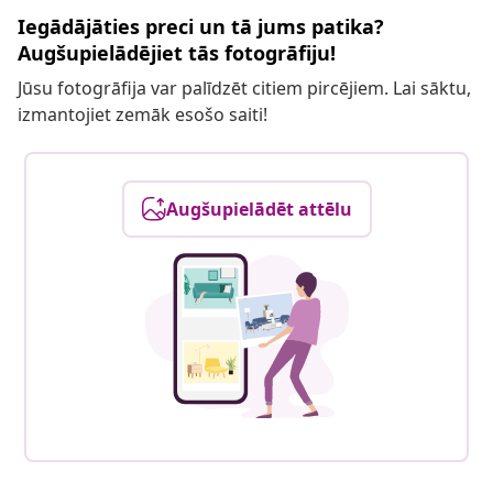
Iegādājāties preci un tā jums patika?
Augšupielādējiet tās fotogrāfiju!
Jūsu fotogrāfija var palīdzēt citiem pircējiem. Lai sāktu,
izmantojiet zemāk esošo saiti!
Augšupielādēt attēlu