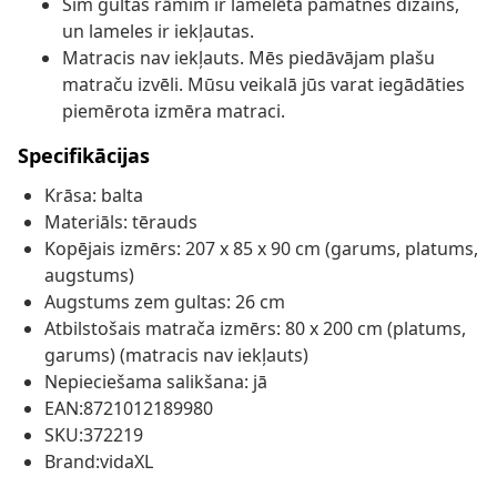
Šim gultas rāmim ir lamelēta pamatnes dizains,
un lameles ir iekļautas.
Matracis nav iekļauts. Mēs piedāvājam plašu
matraču izvēli. Mūsu veikalā jūs varat iegādāties
piemērota izmēra matraci.
Specifikācijas
Krāsa: balta
Materiāls: tērauds
Kopējais izmērs: 207 x 85 x 90 cm (garums, platums,
augstums)
Augstums zem gultas: 26 cm
Atbilstošais matrača izmērs: 80 x 200 cm (platums,
garums) (matracis nav iekļauts)
Nepieciešama salikšana: jā
EAN:8721012189980
SKU:372219
Brand:vidaXL