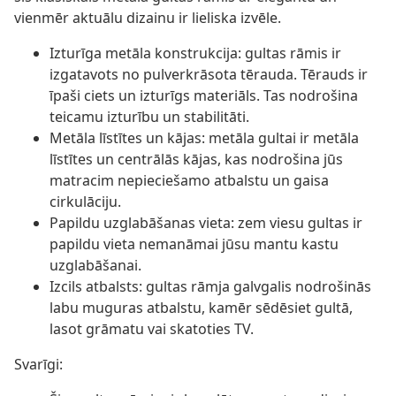
vienmēr aktuālu dizainu ir lieliska izvēle.
Izturīga metāla konstrukcija: gultas rāmis ir
izgatavots no pulverkrāsota tērauda. Tērauds ir
īpaši ciets un izturīgs materiāls. Tas nodrošina
teicamu izturību un stabilitāti.
Metāla līstītes un kājas: metāla gultai ir metāla
līstītes un centrālās kājas, kas nodrošina jūs
matracim nepieciešamo atbalstu un gaisa
cirkulāciju.
Papildu uzglabāšanas vieta: zem viesu gultas ir
papildu vieta nemanāmai jūsu mantu kastu
uzglabāšanai.
Izcils atbalsts: gultas rāmja galvgalis nodrošinās
labu muguras atbalstu, kamēr sēdēsiet gultā,
lasot grāmatu vai skatoties TV.
Svarīgi: