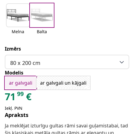
Melna
Balta
Izmērs
80 x 200 cm
Modelis
ar galvgali
ar galvgali un kājgali
99
71
€
Iekļ. PVN
Apraksts
Ja meklējat izturīgu gultas rāmi savai guļamistabai, tad
šis klasiskais metāla gultas rāmis ar elegantu un