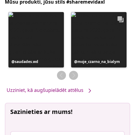
Mūsu produkti, jūsu stils #sharemevidaxl
Ierakstu
saudades.wd
Ierakstu
moje_czarno_na_bialym
publicējis
publicējis
Uzziniet, kā augšupielādēt attēlus
Sazinieties ar mums!