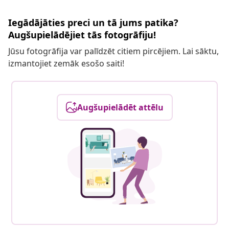
Iegādājāties preci un tā jums patika?
Augšupielādējiet tās fotogrāfiju!
Jūsu fotogrāfija var palīdzēt citiem pircējiem. Lai sāktu,
izmantojiet zemāk esošo saiti!
Augšupielādēt attēlu