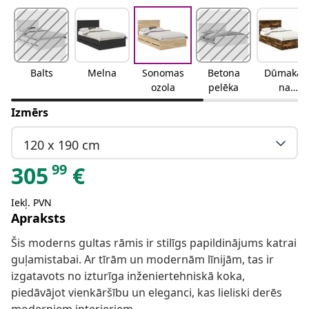
Balts
Melna
Sonomas
Betona
Dūmakai
ozola
pelēka
na
ozolkoka
Izmērs
120 x 190 cm
99
305
€
Iekļ. PVN
Apraksts
Šis moderns gultas rāmis ir stilīgs papildinājums katrai
guļamistabai. Ar tīrām un modernām līnijām, tas ir
izgatavots no izturīga inženiertehniskā koka,
piedāvājot vienkāršību un eleganci, kas lieliski derēs