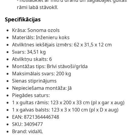
- noslaukiet ar mitru drānu un saglabājiet gultas
rāmi labā stāvoklī.
Specifikācijas
Krāsa: Sonoma ozols
Materiāls: Inženieru koks
Atvilktnes iekšējais izmērs: 62 x 31,5 x 12 cm
Svars: 34,51 kg
Atvilktņu skaits: 6
Montāžas tips: Brīvi stāvoši/grīda
Maksimālais svars: 200 kg
Sienas stiprinājums
Nepieciešama montāža: Jā
Piegādes saturs:
1 x gultas rāmis: 123 x 200 x 33 cm (pl x gar x aug)
1 x galvas balsts: 123 x 3 x 100 cm (pl x D x aug)
EAN: 8721364446748
SKU: 3409477
Brand: vidaXL