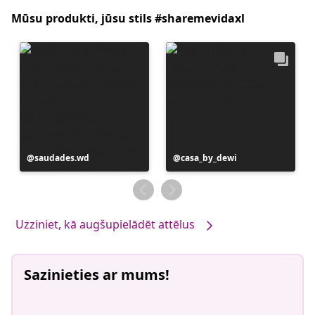
Mūsu produkti, jūsu stils #sharemevidaxl
Ierakstu
saudades.wd
Ierakstu
casa_by_dewi
publicējis
publicējis
Uzziniet, kā augšupielādēt attēlus
Sazinieties ar mums!