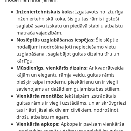
moderniem interjeriem.
Inženiertehniskais koks:
Izgatavots no izturīga
inženiertehniskā koka, šis gultas rāmis ilgstoši
saglabā savu izskatu un piedāvā stabilu atbalstu
matrača vajadzībām.
Noslēptās uzglabāšanas iespējas:
Šie slēptie
nodalījumi nodrošina ļoti nepieciešamo vietu
uzglabāšanai, saglabājot gultas dizainu tīru un
kārtīgu.
Mūsdienīgs, vienkāršs dizains:
Ar kvadrātveida
kājām un elegantu rāmja veidu, gultas rāmis
piešķir telpai modernu pieskārienu un ir viegli
savienojams ar dažādiem guļamistabas stiliem.
Vienkārša montāža:
Iekštelpām izstrādātais
gultas rāmis ir viegli uzstādāms, un ar skrūvgriezi
tas ir ātri jāsaliek diviem cilvēkiem, nodrošinot
drošu atbalstu miegam.
Vienkārša apkope:
Apkope ir pavisam vienkārša