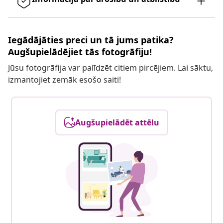
Iegādājāties preci un tā jums patika?
Augšupielādējiet tās fotogrāfiju!
Jūsu fotogrāfija var palīdzēt citiem pircējiem. Lai sāktu,
izmantojiet zemāk esošo saiti!
Augšupielādēt attēlu