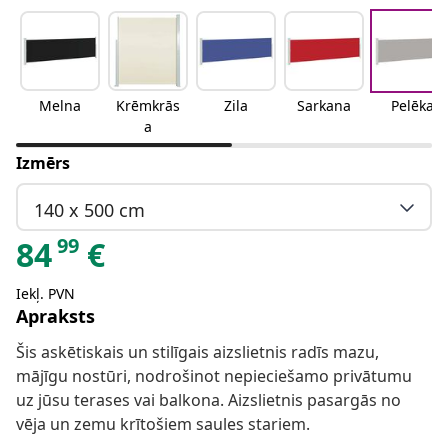
Melna
Krēmkrās
Zila
Sarkana
Pelēka
a
Izmērs
140 x 500 cm
99
84
€
Iekļ. PVN
Apraksts
Šis askētiskais un stilīgais aizslietnis radīs mazu,
mājīgu nostūri, nodrošinot nepieciešamo privātumu
uz jūsu terases vai balkona. Aizslietnis pasargās no
vēja un zemu krītošiem saules stariem.