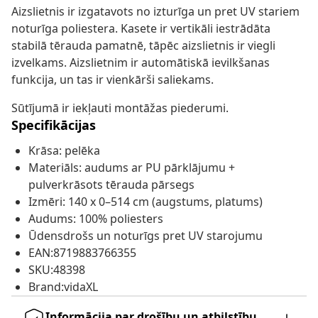
Aizslietnis ir izgatavots no izturīga un pret UV stariem
noturīga poliestera. Kasete ir vertikāli iestrādāta
stabilā tērauda pamatnē, tāpēc aizslietnis ir viegli
izvelkams. Aizslietnim ir automātiskā ievilkšanas
funkcija, un tas ir vienkārši saliekams.
Sūtījumā ir iekļauti montāžas piederumi.
Specifikācijas
Krāsa: pelēka
Materiāls: audums ar PU pārklājumu +
pulverkrāsots tērauda pārsegs
Izmēri: 140 x 0–514 cm (augstums, platums)
Audums: 100% poliesters
Ūdensdrošs un noturīgs pret UV starojumu
EAN:8719883766355
SKU:48398
Brand:vidaXL
Informācija par drošību un atbilstību