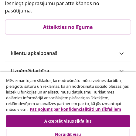
Iesniegt pieprasījumu par atteikšanos no
pasūtījuma.
Atteikties no līguma
klientu apkalpoanaš
Uzņēmējdarbība
Mēs izmantojam sīkfailus, lai nodrošinātu mūsu vietnes darbību,
pielāgotu saturu un reklāmas, kā arī nodrošinātu sociālo plašsaziņas
vidaXL
līdzekļu funkcijas un analizētu mūsu datplūsmu. Turklāt mēs
dalāmies informācijā ar sociālajiem plašsaziņas līdzekļiem,
reklāmdevējiem un analīzes partneriem par to, kā jūs izmantojat
Apskatiet vairāk
mūsu vietni.
Paziņojums par konfidencialitāti un sīkfailiem
Akceptēt visus sīkfailus
Noraidīt visu