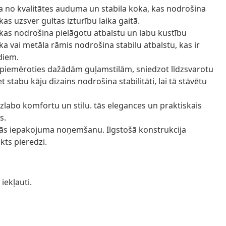
ta no kvalitātes auduma un stabila koka, kas nodrošina
as uzsver gultas izturību laika gaitā.
kas nodrošina pielāgotu atbalstu un labu kustību
ka vai metāla rāmis nodrošina stabilu atbalstu, kas ir
diem.
ai piemēroties dažādām guļamstilām, sniedzot līdzsvarotu
 stabu kāju dizains nodrošina stabilitāti, lai tā stāvētu
uzlabo komfortu un stilu. tās elegances un praktiskais
s.
kās iepakojuma noņemšanu. Ilgstošā konstrukcija
kts pieredzi.
iekļauti.