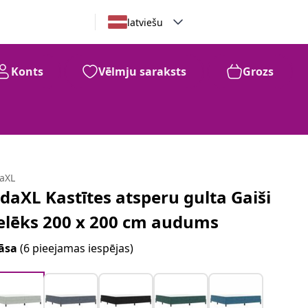
latviešu
Konts
Vēlmju saraksts
Grozs
daXL
idaXL Kastītes atsperu gulta Gaiši
elēks 200 x 200 cm audums
āsa
(6 pieejamas iespējas)