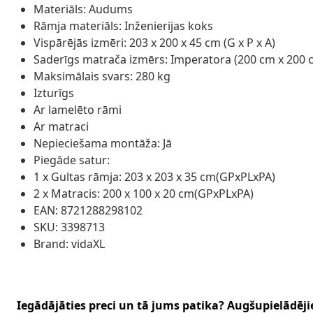
Materiāls: Audums
Rāmja materiāls: Inženierijas koks
Vispārējās izmēri: 203 x 200 x 45 cm (G x P x A)
Saderīgs matrača izmērs: Imperatora (200 cm x 200 c
Maksimālais svars: 280 kg
Izturīgs
Ar lamelēto rāmi
Ar matraci
Nepieciešama montāža: Jā
Piegāde satur:
1 x Gultas rāmja: 203 x 203 x 35 cm(GPxPLxPA)
2 x Matracis: 200 x 100 x 20 cm(GPxPLxPA)
EAN: 8721288298102
SKU: 3398713
Brand: vidaXL
Iegādājāties preci un tā jums patika? Augšupielādējie