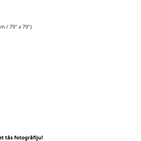
m / 79" x 79")
t tās fotogrāfiju!