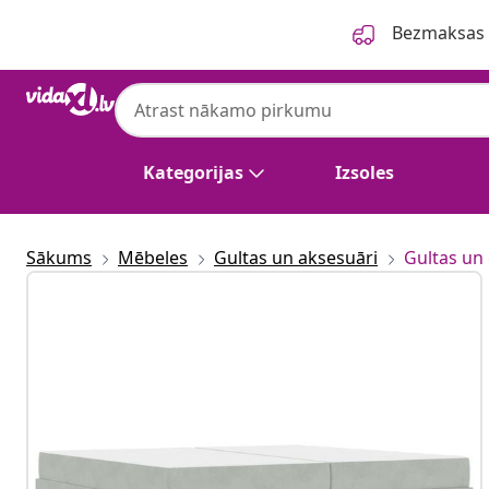
Iepriekšējais
Nākamais
Bezmaksas p
Kategorijas
Izsoles
Sākums
Mēbeles
Gultas un aksesuāri
Gultas un 