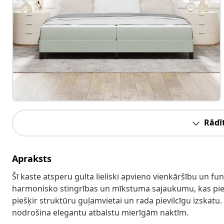
Rādīt
Apraksts
Šī kaste atsperu gulta lieliski apvieno vienkāršību un fu
harmonisko stingrības un mīkstuma sajaukumu, kas pi
piešķir struktūru guļamvietai un rada pievilcīgu izskatu.
nodrošina elegantu atbalstu mierīgām naktīm.