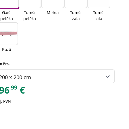
Gaiši
Tumši
Melna
Tumši
Tumši
pelēka
pelēka
zaļa
zila
Rozā
mērs
200 x 200 cm
99
96
€
ļ. PVN