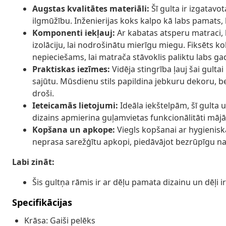
Augstas kvalitātes materiāli:
Šī gulta ir izgatavo
ilgmūžību. Inženierijas koks kalpo kā labs pamats, k
Komponenti iekļauj:
Ar kabatas atsperu matraci, 
izolāciju, lai nodrošinātu mierīgu miegu. Fiksēts ko
nepieciešams, lai matrača stāvoklis paliktu labs ga
Praktiskas iezīmes:
Vidēja stingrība ļauj šai gult
sajūtu. Mūsdienu stils papildina jebkuru dekoru, bet
droši.
Ieteicamās lietojumi:
Ideāla iekštelpām, šī gulta 
dizains apmierina guļamvietas funkcionālitāti mājā
Kopšana un apkope:
Viegls kopšanai ar hygienis
neprasa sarežģītu apkopi, piedāvājot bezrūpīgu na
Labi zināt:
Šis gultņa rāmis ir ar dēļu pamata dizainu un dēļi ir 
Specifikācijas
Krāsa: Gaiši pelēks