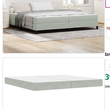
Iz
3
Iek