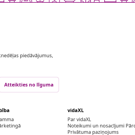
 iknedēļas piedāvājumus,
Atteikties no līguma
bība
vidaXL
gramma
Par vidaXL
ārketingā
Noteikumi un nosacījumi Pārd
Privātuma paziņojums