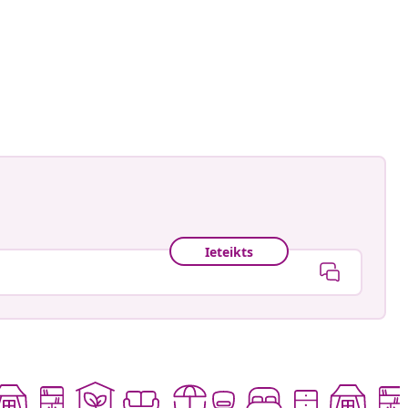
gmann
is
Ieteikts