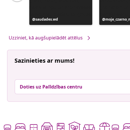
Ierakstu
saudades.wd
Ierakstu
moje_czarno_
publicējis
publicējis
Uzziniet, kā augšupielādēt attēlus
Sazinieties ar mums!
Doties uz Palīdzības centru