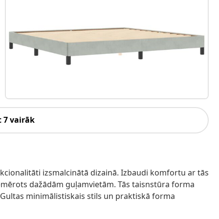
 7 vairāk
nkcionalitāti izsmalcinātā dizainā. Izbaudi komfortu ar tās
emērots dažādām guļamvietām. Tās taisnstūra forma
 Gultas minimālistiskais stils un praktiskā forma