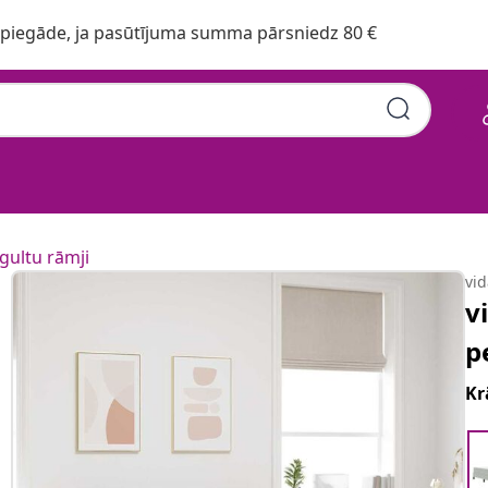
iegāde, ja pasūtījuma summa pārsniedz 80 €
gultu rāmji
vi
v
p
Kr