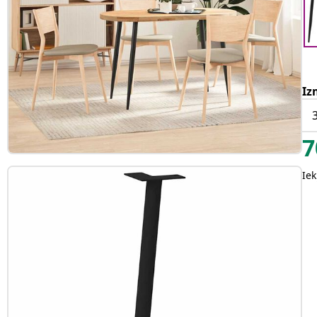
Iz
7
Iek