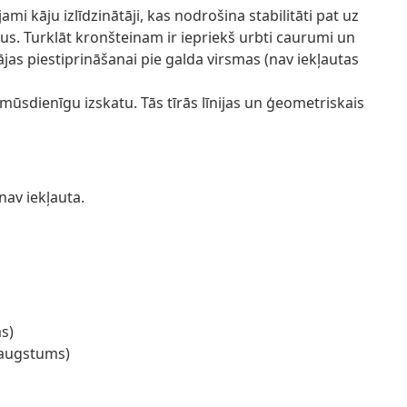
ami kāju izlīdzinātāji, kas nodrošina stabilitāti pat uz
. Turklāt kronšteinam ir iepriekš urbti caurumi un
jas piestiprināšanai pie galda virsmas (nav iekļautas
ūsdienīgu izskatu. Tās tīrās līnijas un ģeometriskais
nav iekļauta.
s)
 augstums)