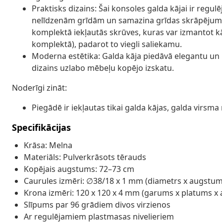
Praktisks dizains: Šai konsoles galda kājai ir regulēj
nelīdzenām grīdām un samazina grīdas skrāpējumus
komplektā iekļautās skrūves, kuras var izmantot kā
komplektā), padarot to viegli saliekamu.
Moderna estētika: Galda kāja piedāvā elegantu un m
dizains uzlabo mēbeļu kopējo izskatu.
Noderīgi zināt:
Piegādē ir iekļautas tikai galda kājas, galda virsma 
Specifikācijas
Krāsa: Melna
Materiāls: Pulverkrāsots tērauds
Kopējais augstums: 72–73 cm
Caurules izmēri: ∅38/18 x 1 mm (diametrs x augstum
Krona izmēri: 120 x 120 x 4 mm (garums x platums x
Slīpums par 96 grādiem divos virzienos
Ar regulējamiem plastmasas nivelieriem