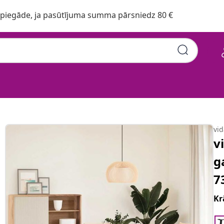
iegāde, ja pasūtījuma summa pārsniedz 80 €
vi
v
g
7
Kr