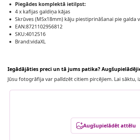
Piegādes komplektā ietilpst:
4 x kafijas galdiņa kājas
Skrūves (M5x18mm) kāju piestiprināšanai pie galda 
EAN:8721102956812
SKU:4012516
Brand:vidaXL
Iegādājāties preci un tā jums patika? Augšupielādējie
Jūsu fotogrāfija var palīdzēt citiem pircējiem. Lai sāktu,
Augšupielādēt attēlu