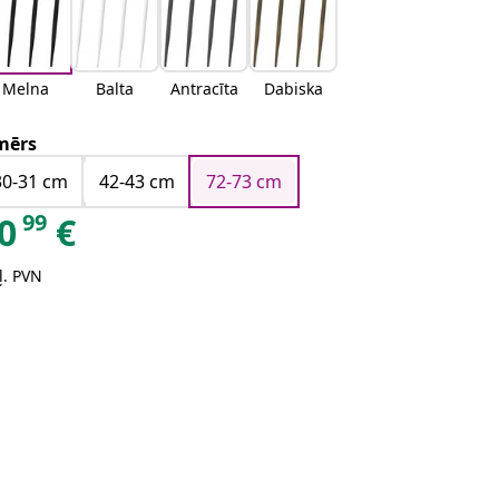
Melna
Balta
Antracīta
Dabiska
mērs
30-31 cm
42-43 cm
72-73 cm
99
0
€
ļ. PVN