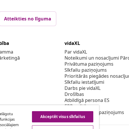
Atteikties no līguma
bība
vidaXL
gramma
Par vidaXL
ārketingā
Noteikumi un nosacījumi Pārd
Privātuma paziņojums
Sīkfailu paziņojums
Prioritārās piegādes nosacīj
Sīkfailu iestatījumi
Darbs pie vidaXL
Drošības
Atbildīgā persona ES
EPR politiku
Piekļūstamības paziņojums
ielāgotu
Akceptēt visus sīkfailus
funkcijas
sociālajiem