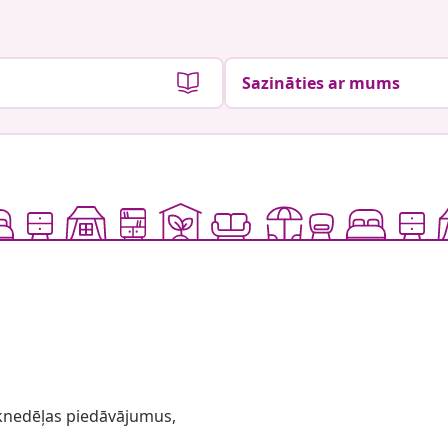
Sazināties ar mums
 iknedēļas piedāvājumus,