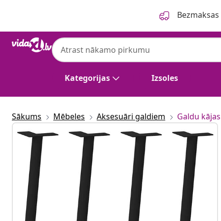
Iepriekšējais
Nākamais
Bezmaksas p
Kategorijas
Izsoles
Sākums
Mēbeles
Aksesuāri galdiem
Galdu kājas