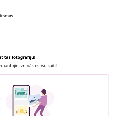
virsmas
t tās fotogrāfiju!
 izmantojiet zemāk esošo saiti!