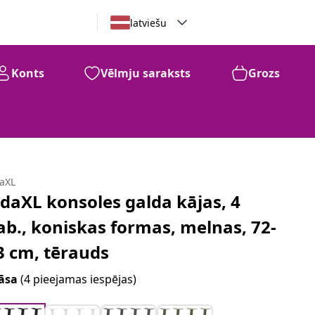
latviešu
Konts
Vēlmju saraksts
Grozs
daXL
idaXL konsoles galda kājas, 4
ab., koniskas formas, melnas, 72-
3 cm, tērauds
āsa
(4 pieejamas iespējas)