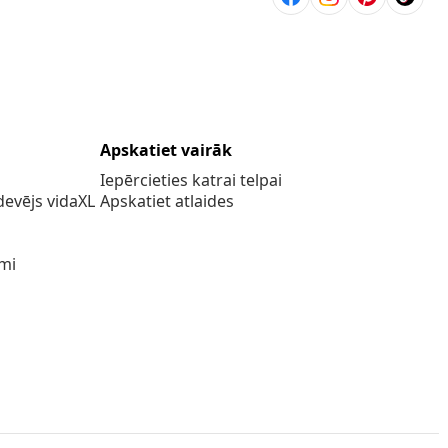
Apskatiet vairāk
Iepērcieties katrai telpai
evējs vidaXL
Apskatiet atlaides
umi