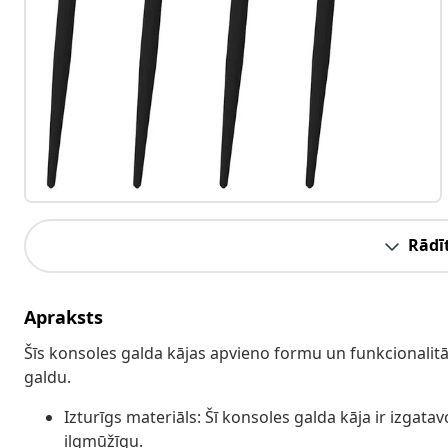
Rādīt
Apraksts
Šīs konsoles galda kājas apvieno formu un funkcionalitāti
galdu.
Izturīgs materiāls: Šī konsoles galda kāja ir izgat
ilgmūžīgu.