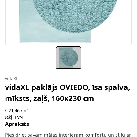
vidaXL
vidaXL paklājs OVIEDO, īsa spalva,
mīksts, zaļš, 160x230 cm
€ 21,46 /m²
Iekļ. PVN
Apraksts
Piešķiriet savam mājas interjeram komfortu un stilu ar