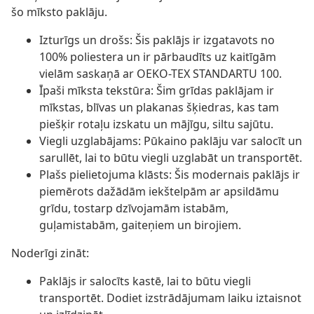
šo mīksto paklāju.
Izturīgs un drošs: Šis paklājs ir izgatavots no
100% poliestera un ir pārbaudīts uz kaitīgām
vielām saskaņā ar OEKO-TEX STANDARTU 100.
Īpaši mīksta tekstūra: Šim grīdas paklājam ir
mīkstas, blīvas un plakanas šķiedras, kas tam
piešķir rotaļu izskatu un mājīgu, siltu sajūtu.
Viegli uzglabājams: Pūkaino paklāju var salocīt un
sarullēt, lai to būtu viegli uzglabāt un transportēt.
Plašs pielietojuma klāsts: Šis modernais paklājs ir
piemērots dažādām iekštelpām ar apsildāmu
grīdu, tostarp dzīvojamām istabām,
guļamistabām, gaiteņiem un birojiem.
Noderīgi zināt:
Paklājs ir salocīts kastē, lai to būtu viegli
transportēt. Dodiet izstrādājumam laiku iztaisnot