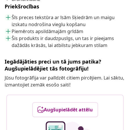
Priekšrocības
Šīs preces tekstūra ar īsām šķiedrām un maigu
izskatu nodrošina vieglu kopšanu
Piemērots apsildāmajām grīdām
Šis produkts ir daudzpusīgs, un tas ir pieejams
dažādās krāsās, lai atbilstu jebkuram stilam
Iegādājāties preci un tā jums patika?
Augšupielādējiet tās fotogrāfiju!
Jūsu fotogrāfija var palīdzēt citiem pircējiem. Lai sāktu,
izmantojiet zemāk esošo saiti!
Augšupielādēt attēlu