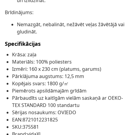
un izlīdzināt.
Brīdinājums:
Nemazgāt, nebalināt, nežāvēt veļas žāvētājā vai
gludināt.
Specifikācijas
Krāsa: zaļa
Materiāls: 100% poliesters
Izmēri: 160 x 230 cm (platums, garums)
Pārklājuma augstums: 12,5 mm
Kopējais svars: 1800 g/㎡
Piemērots apsildāmajām grīdām
Pārbaudīts uz kaitīgām vielām saskaņā ar OEKO-
TEX STANDARD 100 standartu
Sērijas nosaukums: OVIEDO
EAN:8721012231825
SKU:375581
Brand:vidaXL