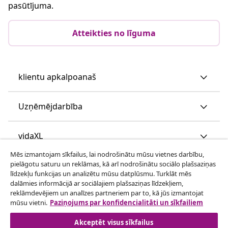
pasūtījuma.
Atteikties no līguma
klientu apkalpoanaš
Uzņēmējdarbība
vidaXL
Mēs izmantojam sīkfailus, lai nodrošinātu mūsu vietnes darbību,
pielāgotu saturu un reklāmas, kā arī nodrošinātu sociālo plašsaziņas
Apskatiet vairāk
līdzekļu funkcijas un analizētu mūsu datplūsmu. Turklāt mēs
dalāmies informācijā ar sociālajiem plašsaziņas līdzekļiem,
reklāmdevējiem un analīzes partneriem par to, kā jūs izmantojat
mūsu vietni.
Paziņojums par konfidencialitāti un sīkfailiem
Akceptēt visus sīkfailus