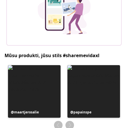
Mūsu produkti, jūsu stils #sharemevidaxl
Ierakstu
maartjerosalie
Ierakstu
papainspe
publicējis
publicējis