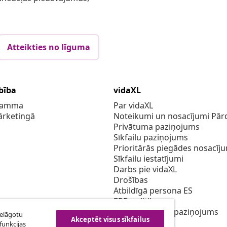
Atteikties no līguma
bība
vidaXL
gramma
Par vidaXL
ārketingā
Noteikumi un nosacījumi Pārd
Privātuma paziņojums
Sīkfailu paziņojums
Prioritārās piegādes nosacīj
Sīkfailu iestatījumi
Darbs pie vidaXL
Drošības
Atbildīgā persona ES
EPR politiku
Piekļūstamības paziņojums
ielāgotu
Akceptēt visus sīkfailus
funkcijas