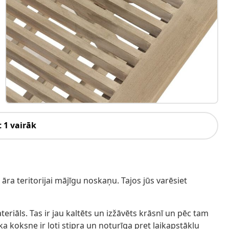
 1 vairāk
āra teritorijai mājīgu noskaņu. Tajos jūs varēsiet
teriāls. Tas ir jau kaltēts un izžāvēts krāsnī un pēc tam
ka koksne ir ļoti stipra un noturīga pret laikapstākļu