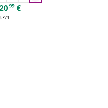
99
20
€
ļ. PVN