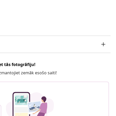
t tās fotogrāfiju!
 izmantojiet zemāk esošo saiti!