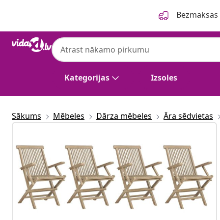
Iepriekšējais
Nākamais
Bezmaksas p
Kategorijas
Izsoles
Sākums
Mēbeles
Dārza mēbeles
Āra sēdvietas