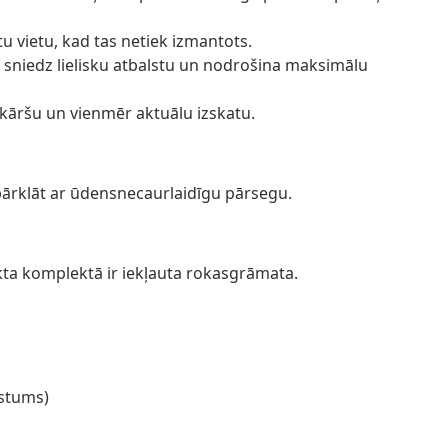
tu vietu, kad tas netiek izmantots.
i sniedz lielisku atbalstu un nodrošina maksimālu
ienkāršu un vienmēr aktuālu izskatu.
pārklāt ar ūdensnecaurlaidīgu pārsegu.
kta komplektā ir iekļauta rokasgrāmata.
gstums)