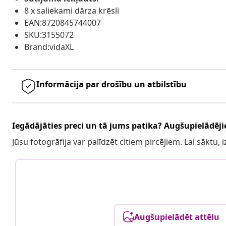
8 x saliekami dārza krēsli
EAN:8720845744007
SKU:3155072
Brand:vidaXL
Informācija par drošību un atbilstību
Iegādājāties preci un tā jums patika? Augšupielādējie
Jūsu fotogrāfija var palīdzēt citiem pircējiem. Lai sāktu,
Augšupielādēt attēlu