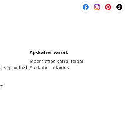
Apskatiet vairāk
Iepērcieties katrai telpai
evējs vidaXL
Apskatiet atlaides
umi