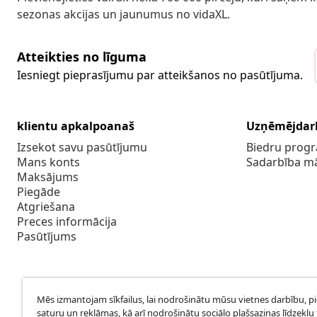
sezonas akcijas un jaunumus no vidaXL.
Atteikties no līguma
Iesniegt pieprasījumu par atteikšanos no pasūtījuma.
klientu apkalpoanaš
Uzņēmējdar
Izsekot savu pasūtījumu
Biedru pro
Mans konts
Sadarbība m
Maksājums
Piegāde
Atgriešana
Preces informācija
Pasūtījums
Mēs izmantojam sīkfailus, lai nodrošinātu mūsu vietnes darbību, p
saturu un reklāmas, kā arī nodrošinātu sociālo plašsaziņas līdzekļu 