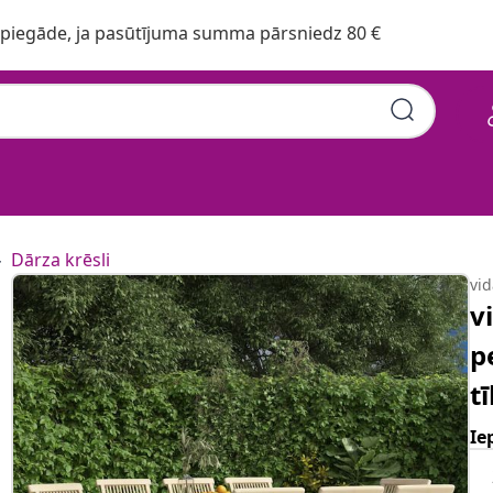
iegāde, ja pasūtījuma summa pārsniedz 80 €
Dārza krēsli
vi
v
p
t
Ie