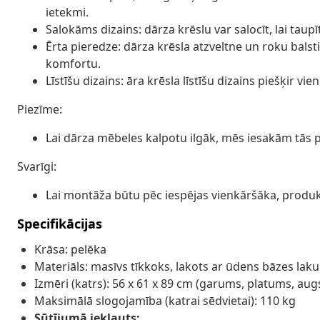
ietekmi.
Salokāms dizains: dārza krēslu var salocīt, lai taupī
Ērta pieredze: dārza krēsla atzveltne un roku balst
komfortu.
Līstīšu dizains: āra krēsla līstīšu dizains piešķir v
Piezīme:
Lai dārza mēbeles kalpotu ilgāk, mēs iesakām tās 
Svarīgi:
Lai montāža būtu pēc iespējas vienkāršāka, produ
Specifikācijas
Krāsa: pelēka
Materiāls: masīvs tīkkoks, lakots ar ūdens bāzes laku
Izmēri (katrs): 56 x 61 x 89 cm (garums, platums, au
Maksimālā slogojamība (katrai sēdvietai): 110 kg
Sūtījumā iekļauts: