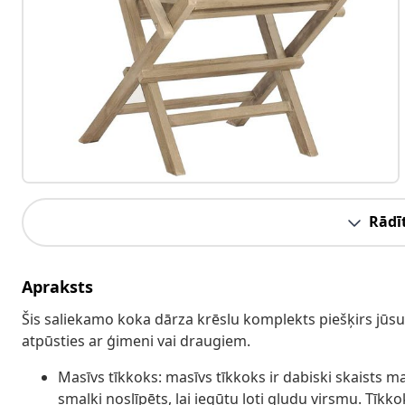
Rādīt
Apraksts
Šis saliekamo koka dārza krēslu komplekts piešķirs jūsu 
atpūsties ar ģimeni vai draugiem.
Masīvs tīkkoks: masīvs tīkkoks ir dabiski skaists ma
smalki noslīpēts, lai iegūtu ļoti gludu virsmu. Tīkko