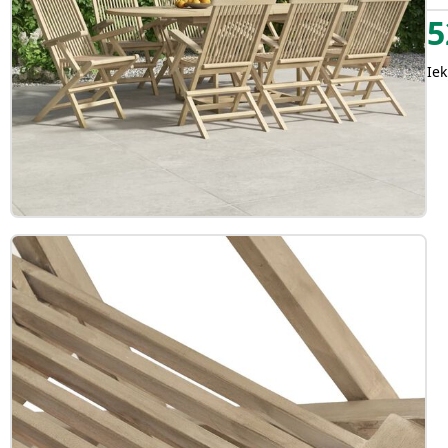
5
Iek