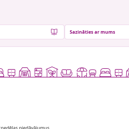
Sazināties ar mums
 iknedēļas piedāvājumus,