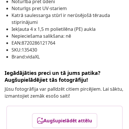
Noturība pret ūdeni
Noturīgs pret UV-stariem
Katrā saulessarga stūrī ir nerūsējošā tērauda
stiprinājumi
Iekļauta 4 x 1,5 m polietilēna (PE) aukla
Nepieciešama salikšana: nē
EAN:8720286121764
SKU:135430
Brand:vidaXL
Iegādājāties preci un tā jums patika?
Augšupielādējiet tās fotogrāfiju!
Jūsu fotogrāfija var palīdzēt citiem pircējiem. Lai sāktu,
izmantojiet zemāk esošo saiti!
Augšupielādēt attēlu