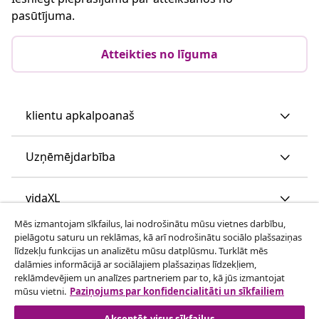
pasūtījuma.
Atteikties no līguma
klientu apkalpoanaš
Uzņēmējdarbība
vidaXL
Mēs izmantojam sīkfailus, lai nodrošinātu mūsu vietnes darbību,
pielāgotu saturu un reklāmas, kā arī nodrošinātu sociālo plašsaziņas
Apskatiet vairāk
līdzekļu funkcijas un analizētu mūsu datplūsmu. Turklāt mēs
dalāmies informācijā ar sociālajiem plašsaziņas līdzekļiem,
reklāmdevējiem un analīzes partneriem par to, kā jūs izmantojat
mūsu vietni.
Paziņojums par konfidencialitāti un sīkfailiem