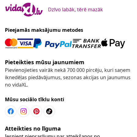
Dzīvo labāk, tērē mazāk
Pieejamās maksājumu metodes
Pieteikties mūsu jaunumiem
Pievienojieties vairāk nekā 700 000 pircēju, kuri saņem
iknedēļas piedāvājumus, sezonas akcijas un jaunumus
no vidaXL.
Mūsu sociālo tīklu konti
Atteikties no līguma
Iesniegt pieprasījumu par atteikšanos no