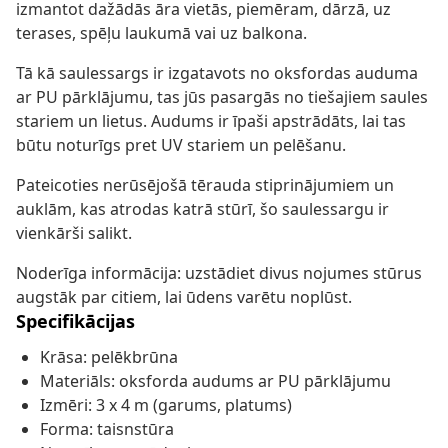
izmantot dažādās āra vietās, piemēram, dārzā, uz
terases, spēļu laukumā vai uz balkona.
Tā kā saulessargs ir izgatavots no oksfordas auduma
ar PU pārklājumu, tas jūs pasargās no tiešajiem saules
stariem un lietus. Audums ir īpaši apstrādāts, lai tas
būtu noturīgs pret UV stariem un pelēšanu.
Pateicoties nerūsējošā tērauda stiprinājumiem un
auklām, kas atrodas katrā stūrī, šo saulessargu ir
vienkārši salikt.
Noderīga informācija: uzstādiet divus nojumes stūrus
augstāk par citiem, lai ūdens varētu noplūst.
Specifikācijas
Krāsa: pelēkbrūna
Materiāls: oksforda audums ar PU pārklājumu
Izmēri: 3 x 4 m (garums, platums)
Forma: taisnstūra