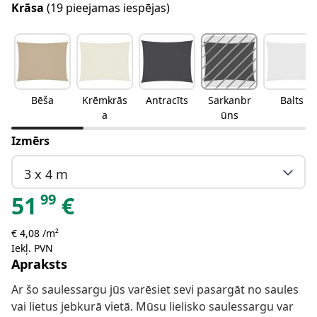
Krāsa
(19 pieejamas iespējas)
Bēša
Krēmkrās
Antracīts
Sarkanbr
Balts
a
ūns
Izmērs
3 x 4 m
99
51
€
€ 4,08 /m²
Iekļ. PVN
Apraksts
Ar šo saulessargu jūs varēsiet sevi pasargāt no saules
vai lietus jebkurā vietā. Mūsu lielisko saulessargu var