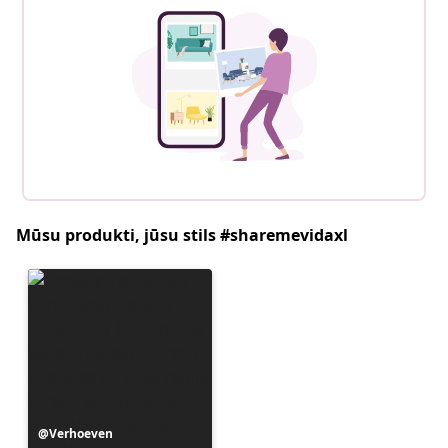
Mūsu produkti, jūsu stils #sharemevidaxl
Ierakstu
Verhoeven