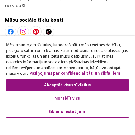
no vidaXL.
Mūsu sociālo tīklu konti
Mēs izmantojam sīkfailus, lai nodrošinātu mūsu vietnes darbību,
Atteikties no līguma
pielāgotu saturu un reklāmas, kā arī nodrošinātu sociālo plašsaziņas
Iesniegt pieprasījumu par atteikšanos no
līdzekļu funkcijas un analizētu mūsu datplūsmu. Turklāt mēs
dalāmies informācijā ar sociālajiem plašsaziņas līdzekļiem,
pasūtījuma.
reklāmdevējiem un analīzes partneriem par to, kā jūs izmantojat
mūsu vietni.
Paziņojums par konfidencialitāti un sīkfailiem
Atteikties no līguma
Akceptēt visus sīkfailus
Noraidīt visu
klientu apkalpoanaš
Sīkfailu iestatījumi
Uzņēmējdarbība