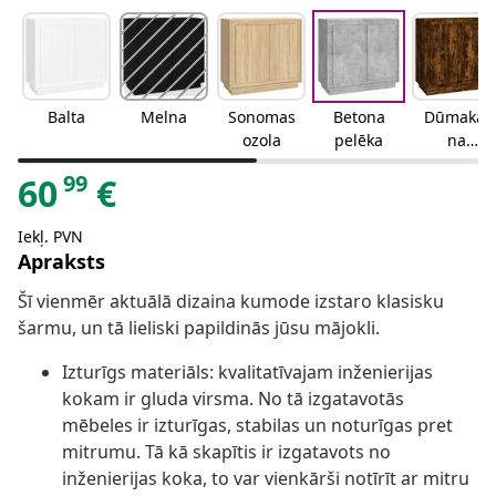
Balta
Melna
Sonomas
Betona
Dūmakai
ozola
pelēka
na
ozolkoka
99
60
€
Iekļ. PVN
Apraksts
Šī vienmēr aktuālā dizaina kumode izstaro klasisku
šarmu, un tā lieliski papildinās jūsu mājokli.
Izturīgs materiāls: kvalitatīvajam inženierijas
kokam ir gluda virsma. No tā izgatavotās
mēbeles ir izturīgas, stabilas un noturīgas pret
mitrumu. Tā kā skapītis ir izgatavots no
inženierijas koka, to var vienkārši notīrīt ar mitru