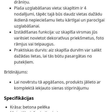
drāniņu.
Plaša uzglabāšanas vieta: skapītim ir 4
nodalījumi, tāpēc tajā būs daudz vietas dažādu
ikdienā nepieciešamu lietu kārtīgai un parocīgai
uzglabāšanai.
Izstādīšanas funkcija: uz skapīša virsmas jūs
varēsiet novietot dekoratīvus priekšmetus, foto
rāmjus vai telpaugus.
Praktiskas durvis: aiz skapīša durvīm var salikt
dažādas lietas, lai tās būtu pasargātas no
putekļiem.
Brīdinājums:
Lai novērstu tā apgāšanos, produkts jālieto ar
komplektā iekļauto sienas stiprinājumu
Specifikācijas
Krāsa: betona pelēka