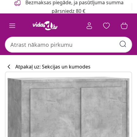
Bezmaksas piegāde, ja pasūtījuma summa
pārsniedz 80 €
Atpakaļ uz: Sekcijas un kumodes