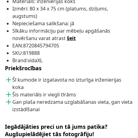
Materiāls: inženierijas koks
Izmēri: 80 x 34 x 75 cm (platums, dziļums,
augstums)
Nepieciešama salikšana: jā
Sīkāku informāciju par mēbeļu apgāšanās
novēršanu varat atrast
šeit
EAN:8720845794705
SKU:819888
Brand:vidaXL
Priekšrocības
Šī kumode ir izgatavota no izturīga inženierijas
koka
Šis materiāls ir viegli tīrāms
Gan plaša neredzama uzglabāšanas vieta, gan vieta
izstādīšanai
Iegādājāties preci un tā jums patika?
Augšupielādējiet tās fotogrāfiju!