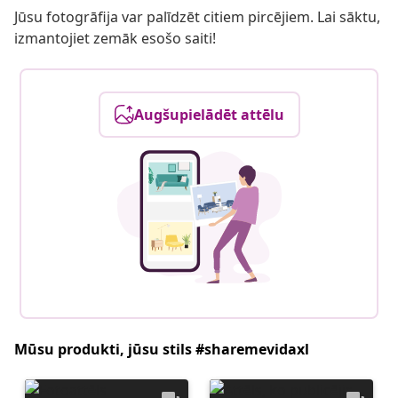
Jūsu fotogrāfija var palīdzēt citiem pircējiem. Lai sāktu,
izmantojiet zemāk esošo saiti!
Augšupielādēt attēlu
Mūsu produkti, jūsu stils #sharemevidaxl