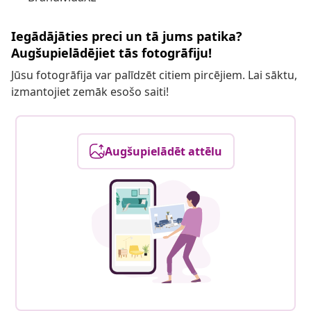
Iegādājāties preci un tā jums patika?
Augšupielādējiet tās fotogrāfiju!
Jūsu fotogrāfija var palīdzēt citiem pircējiem. Lai sāktu,
izmantojiet zemāk esošo saiti!
Augšupielādēt attēlu