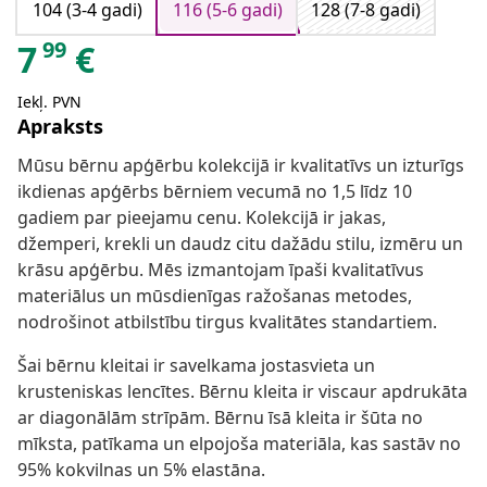
104 (3-4 gadi)
116 (5-6 gadi)
128 (7-8 gadi)
99
7
€
Iekļ. PVN
Apraksts
Mūsu bērnu apģērbu kolekcijā ir kvalitatīvs un izturīgs
ikdienas apģērbs bērniem vecumā no 1,5 līdz 10
gadiem par pieejamu cenu. Kolekcijā ir jakas,
džemperi, krekli un daudz citu dažādu stilu, izmēru un
krāsu apģērbu. Mēs izmantojam īpaši kvalitatīvus
materiālus un mūsdienīgas ražošanas metodes,
nodrošinot atbilstību tirgus kvalitātes standartiem.
Šai bērnu kleitai ir savelkama jostasvieta un
krusteniskas lencītes. Bērnu kleita ir viscaur apdrukāta
ar diagonālām strīpām. Bērnu īsā kleita ir šūta no
mīksta, patīkama un elpojoša materiāla, kas sastāv no
95% kokvilnas un 5% elastāna.