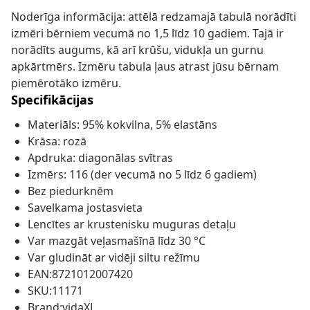
Noderīga informācija: attēlā redzamajā tabulā norādīti
izmēri bērniem vecumā no 1,5 līdz 10 gadiem. Tajā ir
norādīts augums, kā arī krūšu, vidukļa un gurnu
apkārtmērs. Izmēru tabula ļaus atrast jūsu bērnam
piemērotāko izmēru.
Specifikācijas
Materiāls: 95% kokvilna, 5% elastāns
Krāsa: rozā
Apdruka: diagonālas svītras
Izmērs: 116 (der vecumā no 5 līdz 6 gadiem)
Bez piedurknēm
Savelkama jostasvieta
Lencītes ar krustenisku muguras detaļu
Var mazgāt veļasmašīnā līdz 30 °C
Var gludināt ar vidēji siltu režīmu
EAN:8721012007420
SKU:11171
Brand:vidaXL