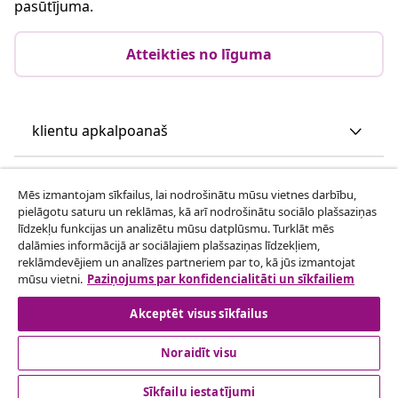
pasūtījuma.
Atteikties no līguma
klientu apkalpoanaš
Uzņēmējdarbība
Mēs izmantojam sīkfailus, lai nodrošinātu mūsu vietnes darbību,
pielāgotu saturu un reklāmas, kā arī nodrošinātu sociālo plašsaziņas
līdzekļu funkcijas un analizētu mūsu datplūsmu. Turklāt mēs
vidaXL
dalāmies informācijā ar sociālajiem plašsaziņas līdzekļiem,
reklāmdevējiem un analīzes partneriem par to, kā jūs izmantojat
mūsu vietni.
Paziņojums par konfidencialitāti un sīkfailiem
Apskatiet vairāk
Akceptēt visus sīkfailus
Noraidīt visu
Sīkfailu iestatījumi