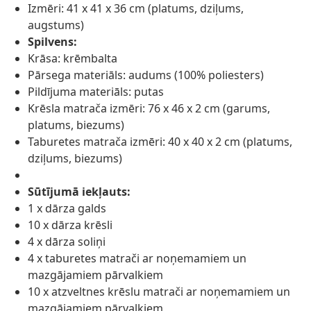
Izmēri: 41 x 41 x 36 cm (platums, dziļums,
augstums)
Spilvens:
Krāsa: krēmbalta
Pārsega materiāls: audums (100% poliesters)
Pildījuma materiāls: putas
Krēsla matrača izmēri: 76 x 46 x 2 cm (garums,
platums, biezums)
Taburetes matrača izmēri: 40 x 40 x 2 cm (platums,
dziļums, biezums)
Sūtījumā iekļauts:
1 x dārza galds
10 x dārza krēsli
4 x dārza soliņi
4 x taburetes matrači ar noņemamiem un
mazgājamiem pārvalkiem
10 x atzveltnes krēslu matrači ar noņemamiem un
mazgājamiem pārvalkiem