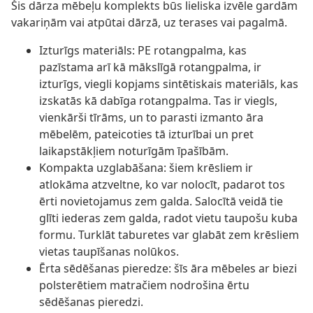
Šis dārza mēbeļu komplekts būs lieliska izvēle gardām
vakariņām vai atpūtai dārzā, uz terases vai pagalmā.
Izturīgs materiāls: PE rotangpalma, kas
pazīstama arī kā mākslīgā rotangpalma, ir
izturīgs, viegli kopjams sintētiskais materiāls, kas
izskatās kā dabīga rotangpalma. Tas ir viegls,
vienkārši tīrāms, un to parasti izmanto āra
mēbelēm, pateicoties tā izturībai un pret
laikapstākļiem noturīgām īpašībām.
Kompakta uzglabāšana: šiem krēsliem ir
atlokāma atzveltne, ko var nolocīt, padarot tos
ērti novietojamus zem galda. Salocītā veidā tie
glīti iederas zem galda, radot vietu taupošu kuba
formu. Turklāt taburetes var glabāt zem krēsliem
vietas taupīšanas nolūkos.
Ērta sēdēšanas pieredze: šīs āra mēbeles ar biezi
polsterētiem matračiem nodrošina ērtu
sēdēšanas pieredzi.