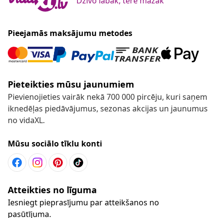
Dzīvo labāk, tērē mazāk
Pieejamās maksājumu metodes
Pieteikties mūsu jaunumiem
Pievienojieties vairāk nekā 700 000 pircēju, kuri saņem
iknedēļas piedāvājumus, sezonas akcijas un jaunumus
no vidaXL.
Mūsu sociālo tīklu konti
Atteikties no līguma
Iesniegt pieprasījumu par atteikšanos no
pasūtījuma.