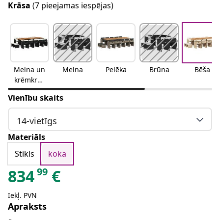
Krāsa
(7 pieejamas iespējas)
Melna un
Melna
Pelēka
Brūna
Bēša
krēmkrās
as
Vienību skaits
14-vietīgs
Materiāls
Stikls
koka
99
834
€
Iekļ. PVN
Apraksts