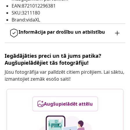
EAN:8721012296381
SKU:3211180
Brand:vidaXL
Informācija par drošību un atbilstību
Iegādājāties preci un tā jums patika?
Augšupielādējiet tās fotogrāfiju!
Jūsu fotogrāfija var palīdzēt citiem pircējiem. Lai sāktu,
izmantojiet zemāk esošo saiti!
Augšupielādēt attēlu