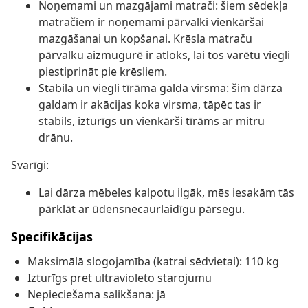
Noņemami un mazgājami matrači: šiem sēdekļa
matračiem ir noņemami pārvalki vienkāršai
mazgāšanai un kopšanai. Krēsla matraču
pārvalku aizmugurē ir atloks, lai tos varētu viegli
piestiprināt pie krēsliem.
Stabila un viegli tīrāma galda virsma: šim dārza
galdam ir akācijas koka virsma, tāpēc tas ir
stabils, izturīgs un vienkārši tīrāms ar mitru
drānu.
Svarīgi:
Lai dārza mēbeles kalpotu ilgāk, mēs iesakām tās
pārklāt ar ūdensnecaurlaidīgu pārsegu.
Specifikācijas
Maksimālā slogojamība (katrai sēdvietai): 110 kg
Izturīgs pret ultravioleto starojumu
Nepieciešama salikšana: jā