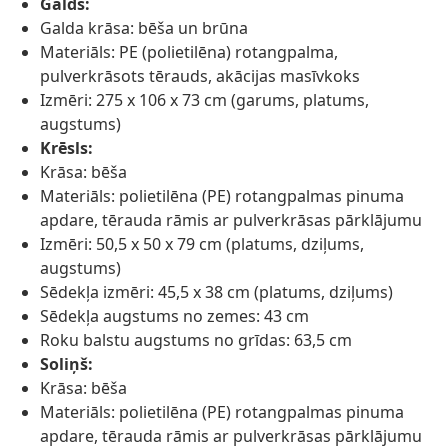
Galds:
Galda krāsa: bēša un brūna
Materiāls: PE (polietilēna) rotangpalma,
pulverkrāsots tērauds, akācijas masīvkoks
Izmēri: 275 x 106 x 73 cm (garums, platums,
augstums)
Krēsls:
Krāsa: bēša
Materiāls: polietilēna (PE) rotangpalmas pinuma
apdare, tērauda rāmis ar pulverkrāsas pārklājumu
Izmēri: 50,5 x 50 x 79 cm (platums, dziļums,
augstums)
Sēdekļa izmēri: 45,5 x 38 cm (platums, dziļums)
Sēdekļa augstums no zemes: 43 cm
Roku balstu augstums no grīdas: 63,5 cm
Soliņš:
Krāsa: bēša
Materiāls: polietilēna (PE) rotangpalmas pinuma
apdare, tērauda rāmis ar pulverkrāsas pārklājumu