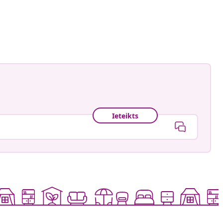
astradgard
is
Ieteikts