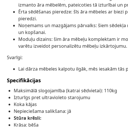
izmanto āra mēbelēm, pateicoties tā izturībai un 
Ērta sēdēšanas pieredze: šīs āra mēbeles ar biezi
pieredzi.
Noņemams un mazgājams pārvalks: šiem sēdekļa m
un kopšanai.
Moduļu dizains: šim āra mēbeļu komplektam ir moduļ
varētu izveidot personalizētu mēbeļu izkārtojumu.
Svarīgi:
Lai dārza mēbeles kalpotu ilgāk, mēs iesakām tās 
Specifikācijas
Maksimālā slogojamība (katrai sēdvietai): 110kg
Izturīgs pret ultravioleto starojumu
Koka kājas
Nepieciešama salikšana: jā
Stūra krēsli:
Krāsa: bēša