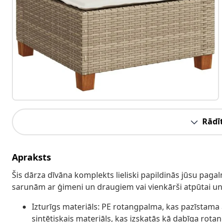
Rādīt
Apraksts
Šis dārza dīvāna komplekts lieliski papildinās jūsu pagal
sarunām ar ģimeni un draugiem vai vienkārši atpūtai un 
Izturīgs materiāls: PE rotangpalma, kas pazīstama a
sintētiskais materiāls, kas izskatās kā dabīga rotan