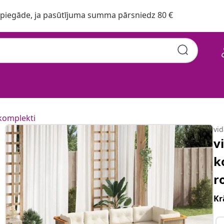
iegāde, ja pasūtījuma summa pārsniedz 80 €
atrači, bēša PE
komplekti
vi
v
k
r
Kr