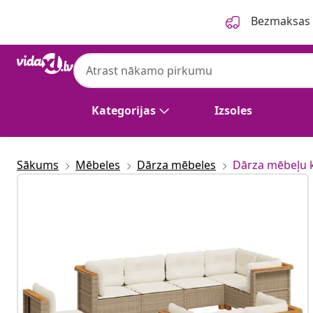
Iepriekšējais
Nākamais
Bezmaksas p
vidaXL
vidaXL 8-daļīgs dārza dīvāna komplekts, m
rotangpalma
Kategorijas
Izsoles
Sākums
Mēbeles
Dārza mēbeles
Dārza mēbeļu 