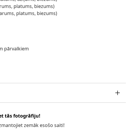
garums, platums, biezums)
(garums, platums, biezums)
m pārvalkiem
t tās fotogrāfiju!
 izmantojiet zemāk esošo saiti!