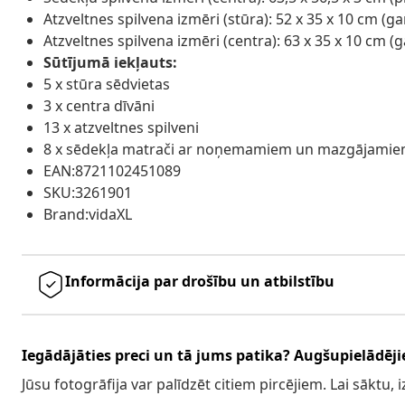
Atzveltnes spilvena izmēri (stūra): 52 x 35 x 10 cm (
Atzveltnes spilvena izmēri (centra): 63 x 35 x 10 cm 
Sūtījumā iekļauts:
5 x stūra sēdvietas
3 x centra dīvāni
13 x atzveltnes spilveni
8 x sēdekļa matrači ar noņemamiem un mazgājamie
EAN:8721102451089
SKU:3261901
Brand:vidaXL
Informācija par drošību un atbilstību
Iegādājāties preci un tā jums patika? Augšupielādējie
Jūsu fotogrāfija var palīdzēt citiem pircējiem. Lai sāktu,