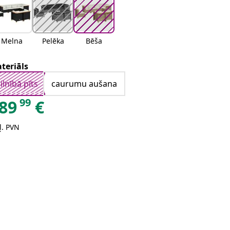
Melna
Pelēka
Bēša
teriāls
ilnībā pīts
caurumu aušana
99
89
€
ļ. PVN