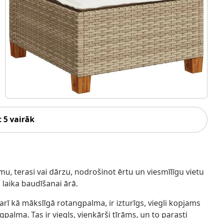
 5 vairāk
mu, terasi vai dārzu, nodrošinot ērtu un viesmīlīgu vietu
laika baudīšanai ārā.
rī kā mākslīgā rotangpalma, ir izturīgs, viegli kopjams
gpalma. Tas ir viegls, vienkārši tīrāms, un to parasti