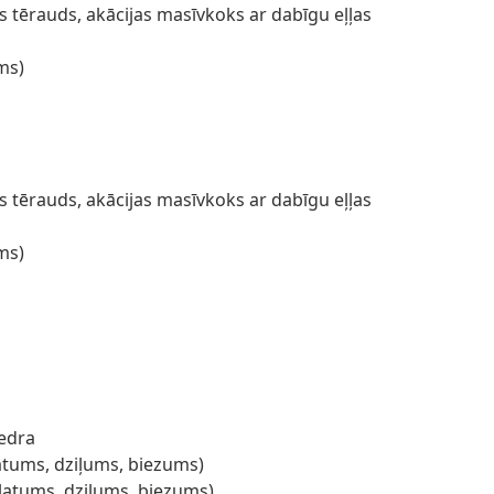
s tērauds, akācijas masīvkoks ar dabīgu eļļas
ms)
s tērauds, akācijas masīvkoks ar dabīgu eļļas
ms)
iedra
latums, dziļums, biezums)
(platums, dziļums, biezums)