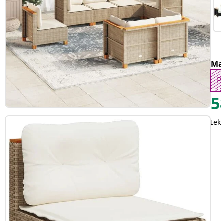
Ma
P
5
Iek