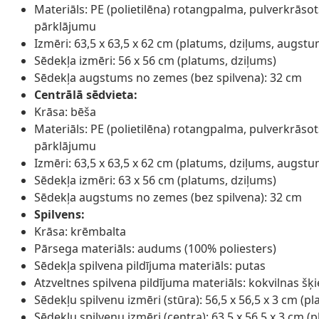
Materiāls: PE (polietilēna) rotangpalma, pulverkrāsot
pārklājumu
Izmēri: 63,5 x 63,5 x 62 cm (platums, dziļums, augstu
Sēdekļa izmēri: 56 x 56 cm (platums, dziļums)
Sēdekļa augstums no zemes (bez spilvena): 32 cm
Centrālā sēdvieta:
Krāsa: bēša
Materiāls: PE (polietilēna) rotangpalma, pulverkrāsot
pārklājumu
Izmēri: 63,5 x 63,5 x 62 cm (platums, dziļums, augstu
Sēdekļa izmēri: 63 x 56 cm (platums, dziļums)
Sēdekļa augstums no zemes (bez spilvena): 32 cm
Spilvens:
Krāsa: krēmbalta
Pārsega materiāls: audums (100% poliesters)
Sēdekļa spilvena pildījuma materiāls: putas
Atzveltnes spilvena pildījuma materiāls: kokvilnas šķ
Sēdekļu spilvenu izmēri (stūra): 56,5 x 56,5 x 3 cm (p
Sēdekļu spilvenu izmēri (centra): 63,5 x 56,5 x 3 cm 