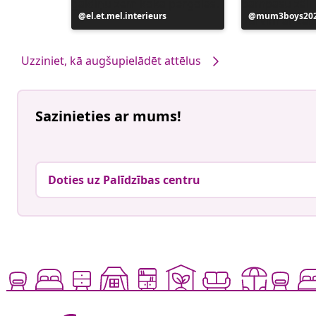
Ierakstu
el.et.mel.interieurs
Ierakstu
mum3boys20
publicējis
publicējis
Uzziniet, kā augšupielādēt attēlus
Sazinieties ar mums!
Doties uz Palīdzības centru