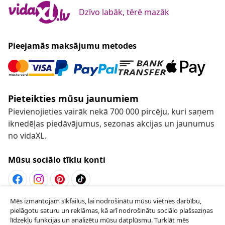
Dzīvo labāk, tērē mazāk
Pieejamās maksājumu metodes
Pieteikties mūsu jaunumiem
Pievienojieties vairāk nekā 700 000 pircēju, kuri saņem
iknedēļas piedāvājumus, sezonas akcijas un jaunumus
no vidaXL.
Mūsu sociālo tīklu konti
Mēs izmantojam sīkfailus, lai nodrošinātu mūsu vietnes darbību,
Atteikties no līguma
pielāgotu saturu un reklāmas, kā arī nodrošinātu sociālo plašsaziņas
Iesniegt pieprasījumu par atteikšanos no
līdzekļu funkcijas un analizētu mūsu datplūsmu. Turklāt mēs