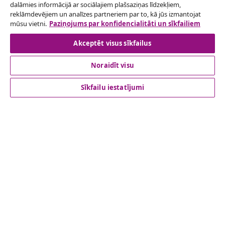
dalāmies informācijā ar sociālajiem plašsaziņas līdzekļiem,
pasūtījuma.
reklāmdevējiem un analīzes partneriem par to, kā jūs izmantojat
mūsu vietni.
Paziņojums par konfidencialitāti un sīkfailiem
Atteikties no līguma
Akceptēt visus sīkfailus
Noraidīt visu
klientu apkalpoanaš
Sīkfailu iestatījumi
Uzņēmējdarbība
vidaXL
Apskatiet vairāk