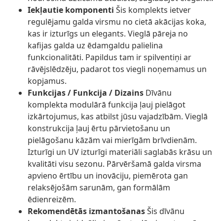
Iekļautie komponenti
Šis komplekts ietver
regulējamu galda virsmu no cietā akācijas koka,
kas ir izturīgs un elegants. Vieglā pāreja no
kafijas galda uz ēdamgaldu palielina
funkcionalitāti. Papildus tam ir spilventiņi ar
rāvējslēdzēju, padarot tos viegli noņemamus un
kopjamus.
Funkcijas / Funkcija / Dizains
Dīvānu
komplekta modulārā funkcija ļauj pielāgot
izkārtojumus, kas atbilst jūsu vajadzībām. Vieglā
konstrukcija ļauj ērtu pārvietošanu un
pielāgošanu kāzām vai mierīgām brīvdienām.
Izturīgi un UV izturīgi materiāli saglabās krāsu un
kvalitāti visu sezonu. Pārvēršamā galda virsma
apvieno ērtību un inovāciju, piemērota gan
relaksējošām sarunām, gan formālām
ēdienreizēm.
Rekomendētās izmantošanas
Šis dīvānu