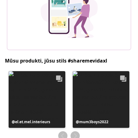
Mūsu produkti, jūsu stils #sharemevidaxl
Ierakstu
el.et.mel.interieurs
Ierakstu
mum3boys2022
publicējis
publicējis