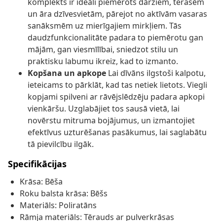
komplekts ir ideāli piemērots dārziem, terasēm
un āra dzīvesvietām, pārejot no aktīvām vasaras
sanāksmēm uz mierīgajiem mirkļiem. Tās
daudzfunkcionalitāte padara to piemērotu gan
mājām, gan viesmīlībai, sniedzot stilu un
praktisku labumu ikreiz, kad to izmanto.
Kopšana un apkope
Lai dīvāns ilgstoši kalpotu,
ieteicams to pārklāt, kad tas netiek lietots. Viegli
kopjami spilveni ar rāvējslēdzēju padara apkopi
vienkāršu. Uzglabājiet tos sausā vietā, lai
novērstu mitruma bojājumus, un izmantojiet
efektīvus uzturēšanas pasākumus, lai saglabātu
tā pievilcību ilgāk.
Specifikācijas
Krāsa: Bēša
Roku balsta krāsa: Bēšs
Materiāls: Poliratāns
Rāmja materiāls: Tērauds ar pulverkrāsas