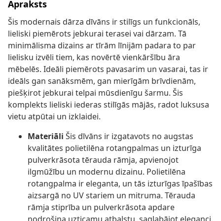
Apraksts
Šis modernais dārza dīvāns ir stilīgs un funkcionāls,
lieliski piemērots jebkurai terasei vai dārzam. Tā
minimālisma dizains ar tīrām līnijām padara to par
lielisku izvēli tiem, kas novērtē vienkāršību āra
mēbelēs. Ideāli piemērots pavasarim un vasarai, tas ir
ideāls gan sanāksmēm, gan mierīgām brīvdienām,
piešķirot jebkurai telpai mūsdienīgu šarmu. Šis
komplekts lieliski iederas stilīgās mājās, radot luksusa
vietu atpūtai un izklaidei.
Materiāli
Šis dīvāns ir izgatavots no augstas
kvalitātes polietilēna rotangpalmas un izturīga
pulverkrāsota tērauda rāmja, apvienojot
ilgmūžību un modernu dizainu. Polietilēna
rotangpalma ir eleganta, un tās izturīgas īpašības
aizsargā no UV stariem un mitruma. Tērauda
rāmja stiprība un pulverkrāsota apdare
nodrošina uzticamu atbalstu, saglabājot eleganci.