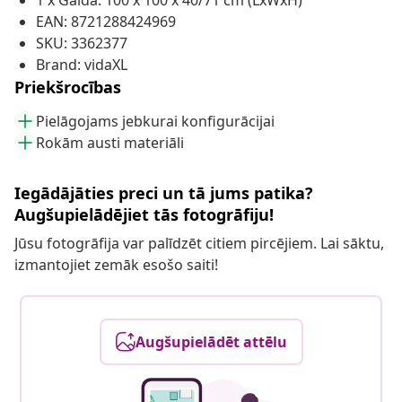
1 x Galda: 100 x 100 x 40/71 cm (LxWxH)
EAN: 8721288424969
SKU: 3362377
Brand: vidaXL
Priekšrocības
Pielāgojams jebkurai konfigurācijai
Rokām austi materiāli
Iegādājāties preci un tā jums patika?
Augšupielādējiet tās fotogrāfiju!
Jūsu fotogrāfija var palīdzēt citiem pircējiem. Lai sāktu,
izmantojiet zemāk esošo saiti!
Augšupielādēt attēlu