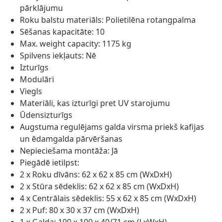
pārklājumu
Roku balstu materiāls: Polietilēna rotangpalma
Sēšanas kapacitāte: 10
Max. weight capacity: 1175 kg
Spilvens iekļauts: Nē
Izturīgs
Modulāri
Viegls
Materiāli, kas izturīgi pret UV starojumu
Ūdensizturīgs
Augstuma regulējams galda virsma priekš kafijas
un ēdamgalda pārvēršanas
Nepieciešama montāža: Jā
Piegādē ietilpst:
2 x Roku dīvāns: 62 x 62 x 85 cm (WxDxH)
2 x Stūra sēdeklis: 62 x 62 x 85 cm (WxDxH)
4 x Centrālais sēdeklis: 55 x 62 x 85 cm (WxDxH)
2 x Puf: 80 x 30 x 37 cm (WxDxH)