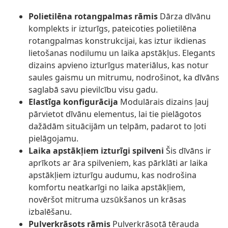
Polietilēna rotangpalmas rāmis
Dārza dīvānu
komplekts ir izturīgs, pateicoties polietilēna
rotangpalmas konstrukcijai, kas iztur ikdienas
lietošanas nodilumu un laika apstākļus. Elegants
dizains apvieno izturīgus materiālus, kas notur
saules gaismu un mitrumu, nodrošinot, ka dīvāns
saglabā savu pievilcību visu gadu.
Elastīga konfigurācija
Modulārais dizains ļauj
pārvietot dīvānu elementus, lai tie pielāgotos
dažādām situācijām un telpām, padarot to ļoti
pielāgojamu.
Laika apstākļiem izturīgi spilveni
Šis dīvāns ir
aprīkots ar āra spilveniem, kas pārklāti ar laika
apstākļiem izturīgu audumu, kas nodrošina
komfortu neatkarīgi no laika apstākļiem,
novēršot mitruma uzsūkšanos un krāsas
izbalēšanu.
Pulverkrāsots rāmis
Pulverkrāsotā tērauda