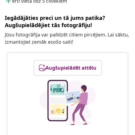
ērti vieta līdz 5 cilvēkiem
Iegādājāties preci un tā jums patika?
Augšupielādējiet tās fotogrāfiju!
Jūsu fotogrāfija var palīdzēt citiem pircējiem. Lai sāktu,
izmantojiet zemāk esošo saiti!
Augšupielādēt attēlu