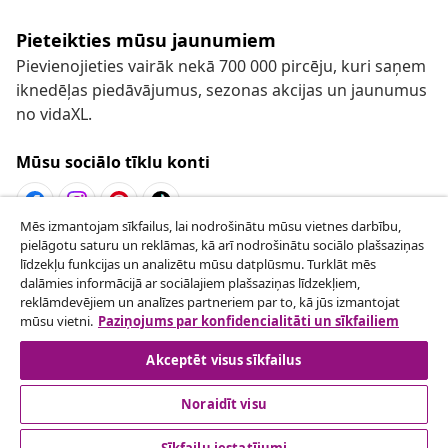
Pieteikties mūsu jaunumiem
Pievienojieties vairāk nekā 700 000 pircēju, kuri saņem
iknedēļas piedāvājumus, sezonas akcijas un jaunumus
no vidaXL.
Mūsu sociālo tīklu konti
Mēs izmantojam sīkfailus, lai nodrošinātu mūsu vietnes darbību,
pielāgotu saturu un reklāmas, kā arī nodrošinātu sociālo plašsaziņas
Atteikties no līguma
līdzekļu funkcijas un analizētu mūsu datplūsmu. Turklāt mēs
Iesniegt pieprasījumu par atteikšanos no
dalāmies informācijā ar sociālajiem plašsaziņas līdzekļiem,
reklāmdevējiem un analīzes partneriem par to, kā jūs izmantojat
pasūtījuma.
mūsu vietni.
Paziņojums par konfidencialitāti un sīkfailiem
Atteikties no līguma
Akceptēt visus sīkfailus
Noraidīt visu
klientu apkalpoanaš