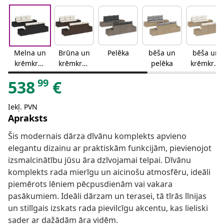
Melna un
Brūna un
Pelēka
bēša un
bēša un
krēmkrās
krēmkrās
pelēka
krēmkrās
as
as
a
99
538
€
Iekļ. PVN
Apraksts
Šis modernais dārza dīvānu komplekts apvieno
elegantu dizainu ar praktiskām funkcijām, pievienojot
izsmalcinātību jūsu āra dzīvojamai telpai. Dīvānu
komplekts rada mierīgu un aicinošu atmosfēru, ideāli
piemērots lēniem pēcpusdienām vai vakara
pasākumiem. Ideāli dārzam un terasei, tā tīrās līnijas
un stilīgais izskats rada pievilcīgu akcentu, kas lieliski
sader ar dažādām āra vidēm.