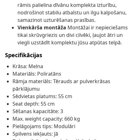
rāmis palielina dīvānu komplekta izturību,
nodrošinot stabilu atbalstu un ilgu kalpošanu,
samazinot uzturēšanas prasības.
Vienkārša montāža
Montāžai ir nepieciešams
tikai skrūvgriezis un divi cilvēki, ļaujot ātri un
viegli uzstādīt komplektu jūsu atpūtas telpā.
Specifikācijas
Krāsa: Melna
Materiāls: Poliratāns
Rāmja materiāls: Tērauds ar pulverkrāsas
pārklājumu
Sēdvietas platums: 55 cm
Seat depth: 55 cm
Sēšanas kapacitāte: 3
Max. weight capacity: 660 kg
Pielāgojams tips: Modulāri
Spilvens iekļauts: Jā