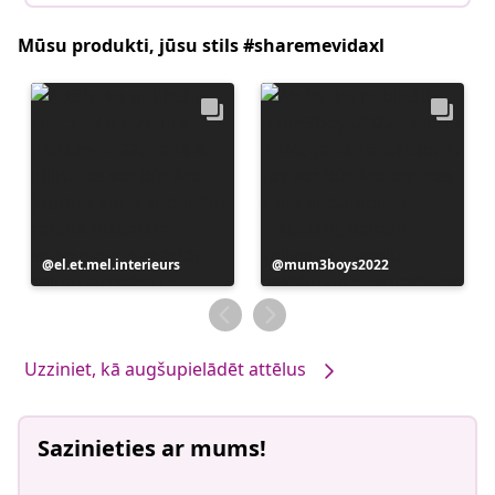
Mūsu produkti, jūsu stils #sharemevidaxl
Ierakstu
el.et.mel.interieurs
Ierakstu
mum3boys2022
publicējis
publicējis
Uzziniet, kā augšupielādēt attēlus
Sazinieties ar mums!