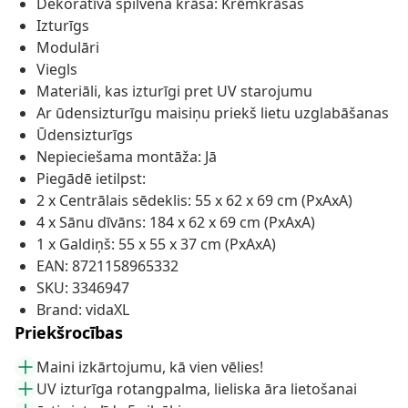
Dekoratīvā spilvena krāsa: Krēmkrāsas
Izturīgs
Modulāri
Viegls
Materiāli, kas izturīgi pret UV starojumu
Ar ūdensizturīgu maisiņu priekš lietu uzglabāšanas
Ūdensizturīgs
Nepieciešama montāža: Jā
Piegādē ietilpst:
2 x Centrālais sēdeklis: 55 x 62 x 69 cm (PxAxA)
4 x Sānu dīvāns: 184 x 62 x 69 cm (PxAxA)
1 x Galdiņš: 55 x 55 x 37 cm (PxAxA)
EAN: 8721158965332
SKU: 3346947
Brand: vidaXL
Priekšrocības
Maini izkārtojumu, kā vien vēlies!
UV izturīga rotangpalma, lieliska āra lietošanai