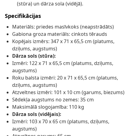
(stūra) un dārza sola (vidējā).
Specifikācijas
Materiāls: priedes masīvkoks (neapstrādāts)
Gabiona groza materiāls: cinkots tērauds
Kopējais izmērs: 347 x 71 x 65,5 cm (platums,
dziļums, augstums)
Dārza sols (stūra):
Izmēri: 122 x 71 x 65,5 cm (platums, dziļums,
augstums)
Roku balsta izmēri: 20 x 71 x 65,5 cm (platums,
dziļums, augstums)
Atzveltnes izmēri: 101 x 10 cm (garums, biezums)
Sēdekļa augstums no zemes: 35 cm
Maksimālā slogojamība: 110 kg
Dārza sols (vidējais):
Izmēri: 103 x 70 x 65 cm (platums, dziļums,
augstums)