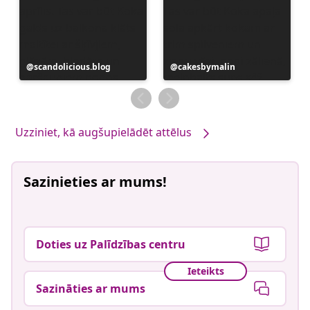
Ierakstu
scandolicious.blog
Ierakstu
cakesbymalin
publicējis
publicējis
Uzziniet, kā augšupielādēt attēlus
Sazinieties ar mums!
Doties uz Palīdzības centru
Ieteikts
Sazināties ar mums