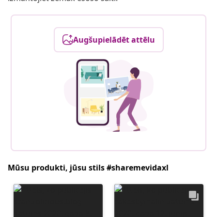
Augšupielādēt attēlu
Mūsu produkti, jūsu stils #sharemevidaxl