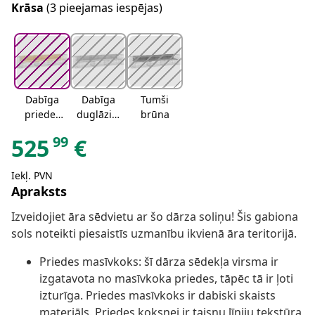
Krāsa
(3 pieejamas iespējas)
Dabīga
Dabīga
Tumši
priedes
duglāzija
brūna
krāsa
s krāsa
99
525
€
Iekļ. PVN
Apraksts
Izveidojiet āra sēdvietu ar šo dārza soliņu! Šis gabiona
sols noteikti piesaistīs uzmanību ikvienā āra teritorijā.
Priedes masīvkoks: šī dārza sēdekļa virsma ir
izgatavota no masīvkoka priedes, tāpēc tā ir ļoti
izturīga. Priedes masīvkoks ir dabiski skaists
materiāls. Priedes koksnei ir taisnu līniju tekstūra