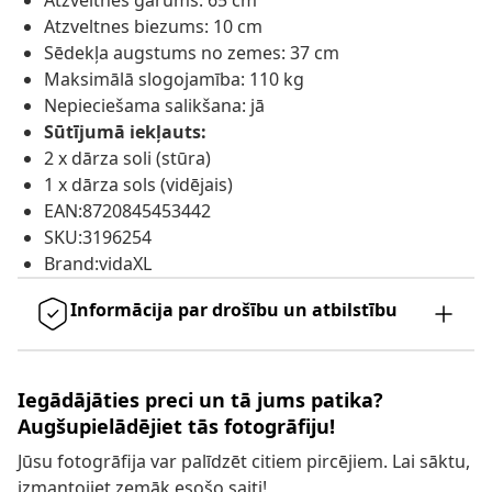
Atzveltnes garums: 65 cm
Atzveltnes biezums: 10 cm
Sēdekļa augstums no zemes: 37 cm
Maksimālā slogojamība: 110 kg
Nepieciešama salikšana: jā
Sūtījumā iekļauts:
2 x dārza soli (stūra)
1 x dārza sols (vidējais)
EAN:8720845453442
SKU:3196254
Brand:vidaXL
Informācija par drošību un atbilstību
Iegādājāties preci un tā jums patika?
Augšupielādējiet tās fotogrāfiju!
Jūsu fotogrāfija var palīdzēt citiem pircējiem. Lai sāktu,
izmantojiet zemāk esošo saiti!