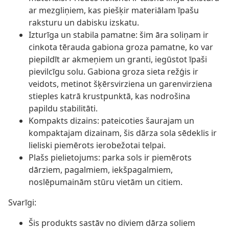
ar mezgliņiem, kas piešķir materiālam īpašu
raksturu un dabisku izskatu.
Izturīga un stabila pamatne: šim āra soliņam ir
cinkota tērauda gabiona groza pamatne, ko var
piepildīt ar akmeņiem un granti, iegūstot īpaši
pievilcīgu solu. Gabiona groza sieta režģis ir
veidots, metinot šķērsvirziena un garenvirziena
stieples katrā krustpunktā, kas nodrošina
papildu stabilitāti.
Kompakts dizains: pateicoties šaurajam un
kompaktajam dizainam, šis dārza sola sēdeklis ir
lieliski piemērots ierobežotai telpai.
Plašs pielietojums: parka sols ir piemērots
dārziem, pagalmiem, iekšpagalmiem,
noslēpumainām stūru vietām un citiem.
Svarīgi:
Šis produkts sastāv no diviem dārza soliem