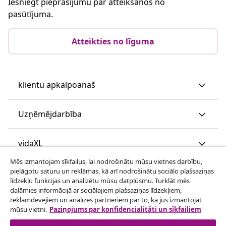
Iesniegt pieprasījumu par atteikšanos no
pasūtījuma.
Atteikties no līguma
klientu apkalpoanaš
Uzņēmējdarbība
vidaXL
Mēs izmantojam sīkfailus, lai nodrošinātu mūsu vietnes darbību,
pielāgotu saturu un reklāmas, kā arī nodrošinātu sociālo plašsaziņas
Apskatiet vairāk
līdzekļu funkcijas un analizētu mūsu datplūsmu. Turklāt mēs
dalāmies informācijā ar sociālajiem plašsaziņas līdzekļiem,
reklāmdevējiem un analīzes partneriem par to, kā jūs izmantojat
mūsu vietni.
Paziņojums par konfidencialitāti un sīkfailiem