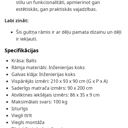
stilu un funkcionalitāti, apmierinot gan
estētiskās, gan praktiskās vajadzības.
Labi zināt:
Šis gultņa rāmis ir ar dēļu pamata dizainu un dēļi
ir iekļauti.
Specifikācijas
Krāsa: Balts
Rāmja materiāls: Inženierijas koks
Galvas klāja: Inženierijas koks
Vispārējās izmēri: 210 x 93 x 90 cm (G x P x A)
Saderīgs matrača izmērs: 90 x 200 cm
Atvilktnes iekšējais izmērs: 86 x 35 x 9 cm
Maksimālais svars: 100 kg
Izturīgs
Viegli tīrīt
Viegls montāža