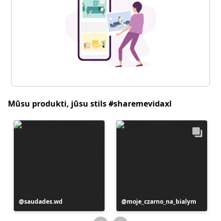
Mūsu produkti, jūsu stils #sharemevidaxl
Ierakstu
saudades.wd
Ierakstu
moje_czarno_na_bialym
publicējis
publicējis