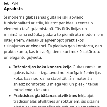
Iekļ. PVN
Apraksts
Šī moderna glabāšanas gulta lieliski apvieno
funkcionalitāti ar stilu, kļūstot par ideālu centrālo
elementu tavā guļamistabā. Tās tīrās līnijas un
minimālisma estētika padara to piemērotu moderniem
interjeriem, vienlaikus apvienojot praktiskos
risinājumus ar eleganci. Tā piedāvā gan komfortu, gan
praktiskumu, kas ir svarīgi tiem, kuri meklē sakārtotu
un elegantu guļvietu.
Inženierijas koka konstrukcija
Gultas rāmis un
galvas balsts ir izgatavoti no izturīga inženierijas
koka, kas nodrošina stabilitāti. Šis materiāls
sniedz komfortablu miega vidi un piešķir telpai
mūsdienīgu izskatu.
Praktiskas glabāšanas atvilktnes
Iekļaujot
tradicionālās atvilktnes ar rokturiem, šis dizains