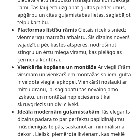
piedāvā vietu taupošus risinājumus kompaktajā
rāmī. Tas ļauj ērti uzglabāt gultas piederumus,
apģērbu un citas guļamistabas lietas, saglabājot
telpu kārtību.
Platformas līstīšu rāmis
Cietais ricekls sniedz
vienmērīgu matraču atbalstu. Šis dizains novērš
vajadzību pēc kastes atsperes, nodrošinot
stingru un ērtu miega virsmu, kas pielāgojas
ķermeņa kontūrai.
Vienkārša kopšana un montāža
Ar viegli tīrām
virsmām un vienkāršiem montāžas soļiem, gulta
ir veidota vieglai apkopei. Vienkārši noslauki ar
mitru drānu, lai saglabātu tās nevainojamo
izskatu, un montāžai nepieciešams tikai
skrūvgriezis un divi cilvēki.
Ideāla modernām guļamistabām
Tās elegants
dizains padara to par perfektu papildinājumu
mūsdienīgās telpās, saskanot ar minimālisma
dekori. Lieliski piemērota ikvienam, kas meklē