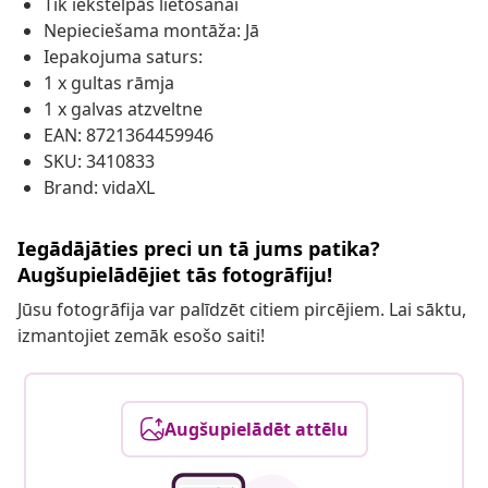
Tik iekštelpās lietošanai
Nepieciešama montāža: Jā
Iepakojuma saturs:
1 x gultas rāmja
1 x galvas atzveltne
EAN: 8721364459946
SKU: 3410833
Brand: vidaXL
Iegādājāties preci un tā jums patika?
Augšupielādējiet tās fotogrāfiju!
Jūsu fotogrāfija var palīdzēt citiem pircējiem. Lai sāktu,
izmantojiet zemāk esošo saiti!
Augšupielādēt attēlu