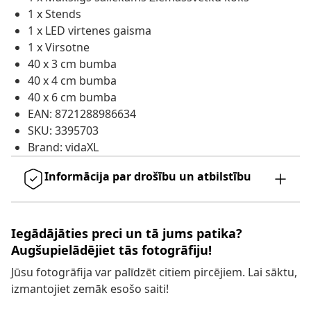
1 x Stends
1 x LED virtenes gaisma
1 x Virsotne
40 x 3 cm bumba
40 x 4 cm bumba
40 x 6 cm bumba
EAN: 8721288986634
SKU: 3395703
Brand: vidaXL
Informācija par drošību un atbilstību
Iegādājāties preci un tā jums patika?
Augšupielādējiet tās fotogrāfiju!
Jūsu fotogrāfija var palīdzēt citiem pircējiem. Lai sāktu,
izmantojiet zemāk esošo saiti!