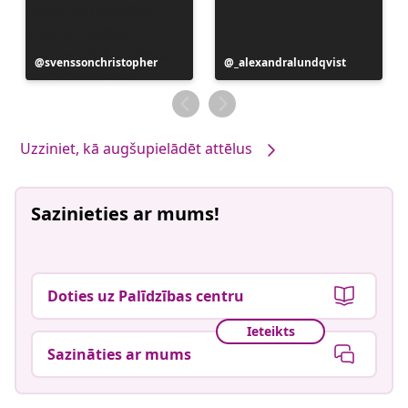
Ierakstu
svenssonchristopher
Ierakstu
_alexandralundqvist
publicējis
publicējis
Uzziniet, kā augšupielādēt attēlus
Sazinieties ar mums!
Doties uz Palīdzības centru
Ieteikts
Sazināties ar mums