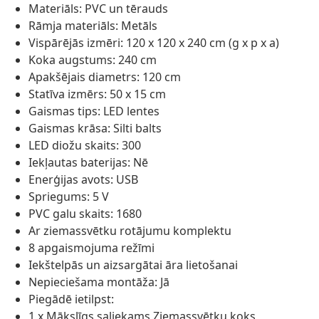
Materiāls: PVC un tērauds
Rāmja materiāls: Metāls
Vispārējās izmēri: 120 x 120 x 240 cm (g x p x a)
Koka augstums: 240 cm
Apakšējais diametrs: 120 cm
Statīva izmērs: 50 x 15 cm
Gaismas tips: LED lentes
Gaismas krāsa: Silti balts
LED diožu skaits: 300
Iekļautas baterijas: Nē
Enerģijas avots: USB
Spriegums: 5 V
PVC galu skaits: 1680
Ar ziemassvētku rotājumu komplektu
8 apgaismojuma režīmi
Iekštelpās un aizsargātai āra lietošanai
Nepieciešama montāža: Jā
Piegādē ietilpst:
1 x Mākslīgs saliekams Ziemassvētku koks