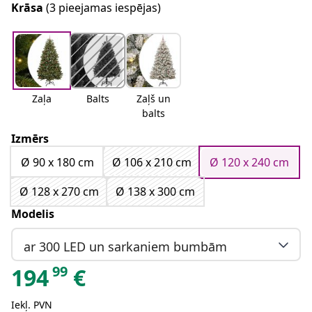
Krāsa
(3 pieejamas iespējas)
Zaļa
Balts
Zaļš un
balts
Izmērs
Ø 90 x 180 cm
Ø 106 x 210 cm
Ø 120 x 240 cm
Ø 128 x 270 cm
Ø 138 x 300 cm
Modelis
ar 300 LED un sarkaniem bumbām
99
194
€
Iekļ. PVN