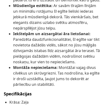
padarot to ērti uzstādīt un demontēt katru gadu.
Mūsdienīga estētika:
Ar savām tīrajām līnijām
un minimālu rotājumu šī eglīte lieliski iederas
jebkurā mūsdienīgā dekorā. Tās vienkāršais, bet
elegants dizains uzlabo svētku atmosfēru,
nepārspīlējot jūsu telpu.
Iekštelpām un aizsargātai āra lietošanai:
Paredzēta daudzfunkcionalitātei, šī eglīte var tikt
novietota dažādās vidēs, sākot no jūsu mājīgās
dzīvojamās istabas līdz aizsargātai āra terasei. Tā
pielāgojas dažādām vidēm, nodrošinot svētku
noskaņu, kur vien to nepieciešams.
Montāža nepieciešama:
Montāžai vajag divus
cilvēkus un skrūvgriezni. Tas nodrošina, ka eglīte
ir droši uzstādīta, ļaujot jums to dekorēt ar
pārliecību un stabilitāti.
Specifikācijas
Krāsa: Zaļa