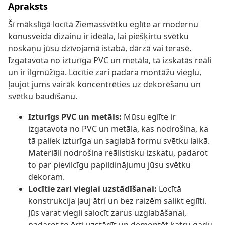
Apraksts
Šī mākslīgā locītā Ziemassvētku eglīte ar modernu
konusveida dizainu ir ideāla, lai piešķirtu svētku
noskaņu jūsu dzīvojamā istabā, dārzā vai terasē.
Izgatavota no izturīga PVC un metāla, tā izskatās reāli
un ir ilgmūžīga. Locītie zari padara montāžu vieglu,
ļaujot jums vairāk koncentrēties uz dekorēšanu un
svētku baudīšanu.
Izturīgs PVC un metāls:
Mūsu eglīte ir
izgatavota no PVC un metāla, kas nodrošina, ka
tā paliek izturīga un saglabā formu svētku laikā.
Materiāli nodrošina reālistisku izskatu, padarot
to par pievilcīgu papildinājumu jūsu svētku
dekoram.
Locītie zari vieglai uzstādīšanai:
Locītā
konstrukcija ļauj ātri un bez raizēm salikt eglīti.
Jūs varat viegli salocīt zarus uzglabāšanai,