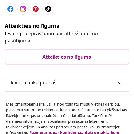
Atteikties no līguma
Iesniegt pieprasījumu par atteikšanos no
pasūtījuma.
Atteikties no līguma
klientu apkalpoanaš
Uzņēmējdarbība
Mēs izmantojam sīkfailus, lai nodrošinātu mūsu vietnes darbību,
pielāgotu saturu un reklāmas, kā arī nodrošinātu sociālo plašsaziņas
līdzekļu funkcijas un analizētu mūsu datplūsmu. Turklāt mēs
vidaXL
dalāmies informācijā ar sociālajiem plašsaziņas līdzekļiem,
reklāmdevējiem un analīzes partneriem par to, kā jūs izmantojat
mūsu vietni.
Paziņojums par konfidencialitāti un sīkfailiem