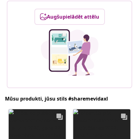
Augšupielādēt attēlu
Mūsu produkti, jūsu stils #sharemevidaxl