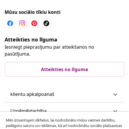
Mūsu sociālo tīklu konti
Atteikties no līguma
Iesniegt pieprasījumu par atteikšanos no
pasūtījuma.
Atteikties no līguma
klientu apkalpoanaš
Uzņēmējdarbība
Mēs izmantojam sīkfailus, lai nodrošinātu mūsu vietnes darbību,
pielāgotu saturu un reklāmas, kā arī nodrošinātu sociālo plašsaziņas
vidaXL