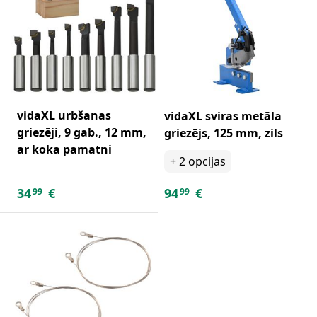
vidaXL urbšanas
vidaXL sviras metāla
griezēji, 9 gab., 12 mm,
griezējs, 125 mm, zils
ar koka pamatni
+
2
opcijas
34
€
94
€
99
99