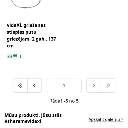
vidaXL griešanas
stieples putu
griezējam, 2 gab., 137
cm
33
€
99
Rāda
1 -5
no
5
Mūsu produkti, jūsu stils
Apskatīt galeriju >
#sharemevidaxl