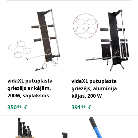
vidaXL putuplasta
vidaXL putuplasta
griezējs ar kājām,
griezējs, alumīnija
200W, saplāksnis
kājas, 200 W
350
€
391
€
99
99