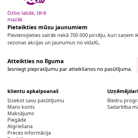
Dzīvo labāk, tērē
mazāk
Pieteikties mūsu jaunumiem
Pievienojieties vairāk nekā 700 000 pircēju, kuri saņem
sezonas akcijas un jaunumus no vidaXL.
Atteikties no līguma
Iesniegt pieprasījumu par atteikšanos no pasūtījuma.
klientu apkalpoanaš
Uzņēmējdar
Izsekot savu pasūtījumu
Biedru pro
Mans konts
Sadarbība m
Maksājums
Piegāde
Atgriešana
Preces informācija