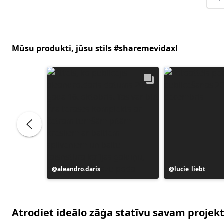
Mūsu produkti, jūsu stils #sharemevidaxl
Ierakstu
aleandro.daris
Ierakstu
lucie_liebt
publicējis
publicējis
Atrodiet ideālo zāģa statīvu savam proje