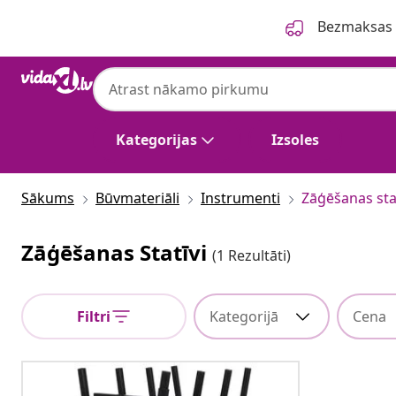
Iepriekšējais
Nākamais
Bezmaksas p
Kategorijas
Izsoles
Sākums
Būvmateriāli
Instrumenti
Zāģēšanas sta
Zāģēšanas Statīvi
(1 Rezultāti)
Filtri
Kategorijā
Cena