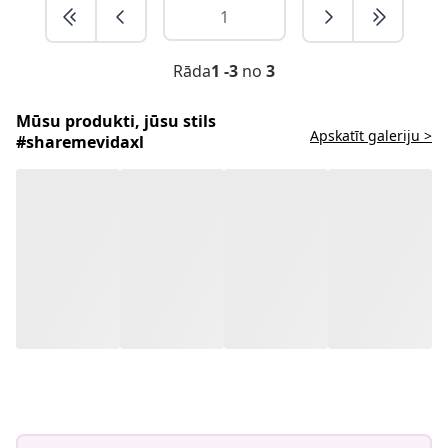
Rāda
1 -3
no
3
Mūsu produkti, jūsu stils
Apskatīt galeriju >
#sharemevidaxl