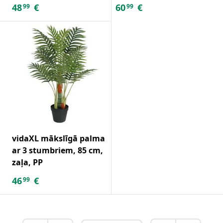
48
€
60
€
99
99
vidaXL mākslīgā palma
ar 3 stumbriem, 85 cm,
zaļa, PP
46
€
99