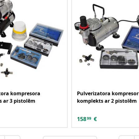
tora kompresora
Pulverizatora kompreso
 ar 3 pistolēm
komplekts ar 2 pistolēm
158
€
99