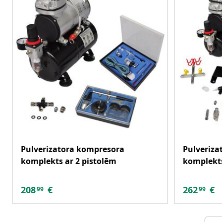
Pulverizatora kompresora
Pulveriza
komplekts ar 2 pistolēm
komplekts
208
€
262
€
99
99