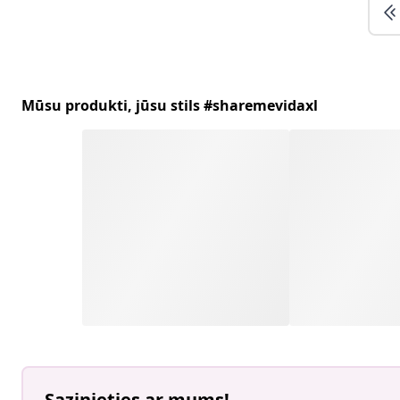
Mūsu produkti, jūsu stils #sharemevidaxl
Sazinieties ar mums!