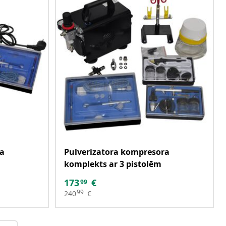
ra
Pulverizatora kompresora
komplekts ar 3 pistolēm
173
€
99
99
240
€