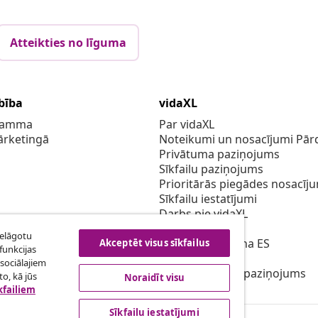
Atteikties no līguma
bība
vidaXL
gramma
Par vidaXL
ārketingā
Noteikumi un nosacījumi Pārd
Privātuma paziņojums
Sīkfailu paziņojums
Prioritārās piegādes nosacīj
Sīkfailu iestatījumi
Darbs pie vidaXL
Drošības
ielāgotu
Atbildīgā persona ES
Akceptēt visus sīkfailus
funkcijas
EPR politiku
sociālajiem
Piekļūstamības paziņojums
o, kā jūs
Noraidīt visu
kfailiem
Sīkfailu iestatījumi