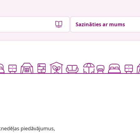
Sazināties ar mums
 iknedēļas piedāvājumus,