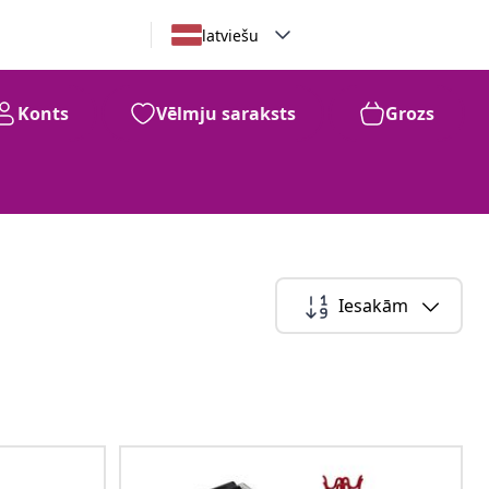
latviešu
Konts
Vēlmju saraksts
Grozs
Iesakām