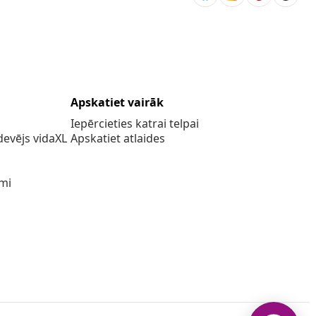
Apskatiet vairāk
Iepērcieties katrai telpai
evējs vidaXL
Apskatiet atlaides
umi