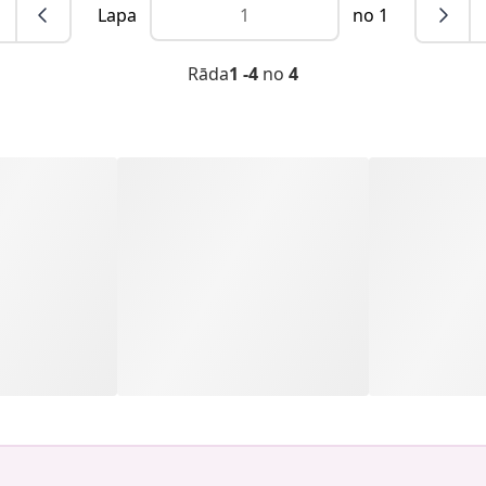
Lapa
no 1
Rāda
1 -4
no
4