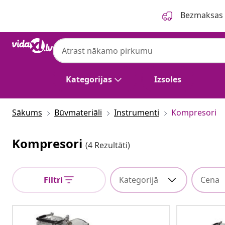
Iepriekšējais
Nākamais
Bezmaksas p
Kategorijas
Izsoles
Sākums
Būvmateriāli
Instrumenti
Kompresori
Kompresori
(4 Rezultāti)
Filtri
Kategorijā
Cena