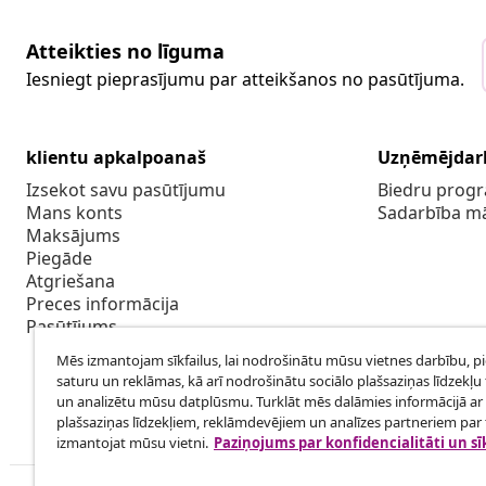
Atteikties no līguma
Iesniegt pieprasījumu par atteikšanos no pasūtījuma.
klientu apkalpoanaš
Uzņēmējdar
Izsekot savu pasūtījumu
Biedru pro
Mans konts
Sadarbība m
Maksājums
Piegāde
Atgriešana
Preces informācija
Pasūtījums
Mēs izmantojam sīkfailus, lai nodrošinātu mūsu vietnes darbību, p
saturu un reklāmas, kā arī nodrošinātu sociālo plašsaziņas līdzekļu 
un analizētu mūsu datplūsmu. Turklāt mēs dalāmies informācijā ar 
plašsaziņas līdzekļiem, reklāmdevējiem un analīzes partneriem par t
izmantojat mūsu vietni.
Paziņojums par konfidencialitāti un sī