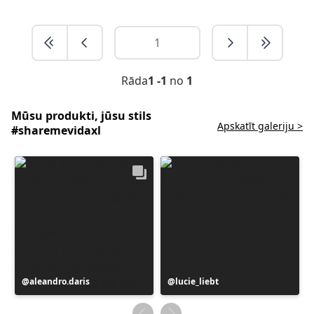
Rāda
1 -1
no
1
Mūsu produkti, jūsu stils
Apskatīt galeriju >
#sharemevidaxl
Ierakstu
aleandro.daris
Ierakstu
lucie_liebt
publicējis
publicējis