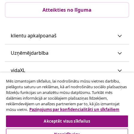
Atteikties no līguma
klientu apkalpoanaš
Uzņēmējdarbība
vidaXL
Mēs izmantojam sīkfailus, lai nodrošinātu mūsu vietnes darbību,
pielāgotu saturu un reklāmas, kā arī nodrošinātu sociālo plašsaziņas
Apskatiet vairāk
līdzekļu funkcijas un analizētu mūsu datplūsmu. Turklāt mēs
dalāmies informācijā ar sociālajiem plašsaziņas līdzekļiem,
reklāmdevējiem un analīzes partneriem par to, kā jūs izmantojat
mūsu vietni.
Paziņojums par konfidencialitāti un sīkfailiem
Akceptēt visus sīkfailus