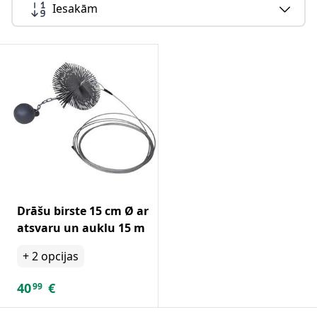
Iesakām
Drāšu birste 15 cm Ø ar
atsvaru un auklu 15 m
+
2
opcijas
40
€
99