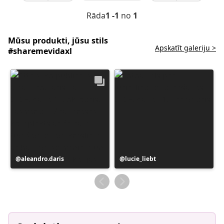
Rāda
1 -1
no
1
Mūsu produkti, jūsu stils
Apskatīt galeriju >
#sharemevidaxl
Ierakstu
aleandro.daris
Ierakstu
lucie_liebt
publicējis
publicējis