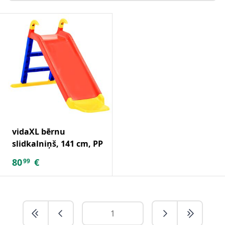
vidaXL bērnu
slidkalniņš, 141 cm, PP
80
€
99