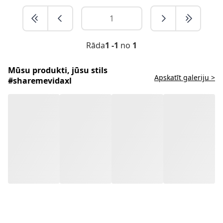
Rāda
1 -1
no
1
Mūsu produkti, jūsu stils
Apskatīt galeriju >
#sharemevidaxl