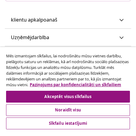
klientu apkalpoanaš
Uzņēmējdarbība
vidaXL
Mēs izmantojam sīkfailus, lai nodrošinātu mūsu vietnes darbību,
pielāgotu saturu un reklāmas, kā arī nodrošinātu sociālo plašsaziņas
līdzekļu funkcijas un analizētu mūsu datplūsmu. Turklāt mēs
Apskatiet vairāk
dalāmies informācijā ar sociālajiem plašsaziņas līdzekļiem,
reklāmdevējiem un analīzes partneriem par to, kā jūs izmantojat
mūsu vietni.
Paziņojums par konfidencialitāti un sīkfailiem
Akceptēt visus sīkfailus
Noraidīt visu
© 2008-2026 vidaXL www.vidaxl.lv ir vidaXL Marketplace
Sīkfailu iestatījumi
Europe B.V. tīmekļa vietne