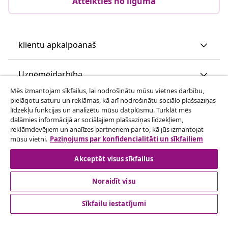
Atteikties no līguma
klientu apkalpoanaš
Uzņēmējdarbība
Mēs izmantojam sīkfailus, lai nodrošinātu mūsu vietnes darbību,
pielāgotu saturu un reklāmas, kā arī nodrošinātu sociālo plašsaziņas
vidaXL
līdzekļu funkcijas un analizētu mūsu datplūsmu. Turklāt mēs
dalāmies informācijā ar sociālajiem plašsaziņas līdzekļiem,
reklāmdevējiem un analīzes partneriem par to, kā jūs izmantojat
Apskatiet vairāk
mūsu vietni.
Paziņojums par konfidencialitāti un sīkfailiem
Akceptēt visus sīkfailus
Noraidīt visu
Sīkfailu iestatījumi
© 2008-2026 vidaXL www.vidaxl.lv ir vidaXL Marketplace
Europe B.V. tīmekļa vietne