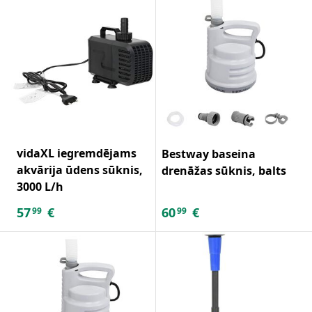
vidaXL iegremdējams
Bestway baseina
akvārija ūdens sūknis,
drenāžas sūknis, balts
3000 L/h
57
€
60
€
99
99