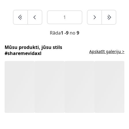
Rāda
1 -9
no
9
Mūsu produkti, jūsu stils
Apskatīt galeriju >
#sharemevidaxl