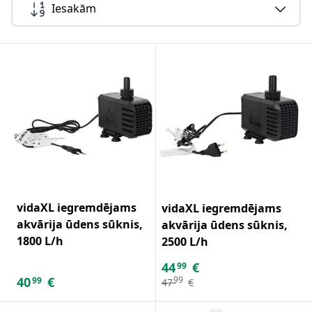
Iesakām
vidaXL iegremdējams
vidaXL iegremdējams
akvārija ūdens sūknis,
akvārija ūdens sūknis,
1800 L/h
2500 L/h
44
€
99
40
€
99
99
47
€