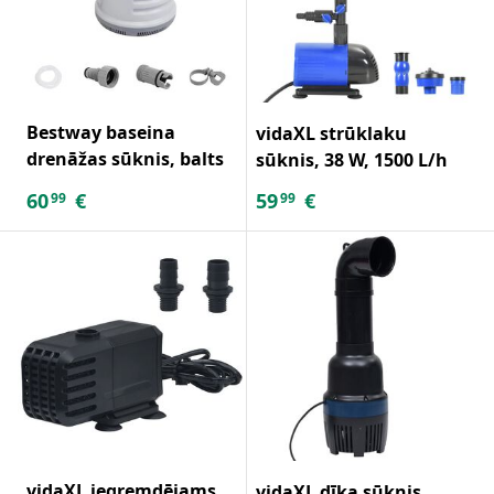
Bestway baseina
vidaXL strūklaku
drenāžas sūknis, balts
sūknis, 38 W, 1500 L/h
60
€
59
€
99
99
vidaXL iegremdējams
vidaXL dīķa sūknis,