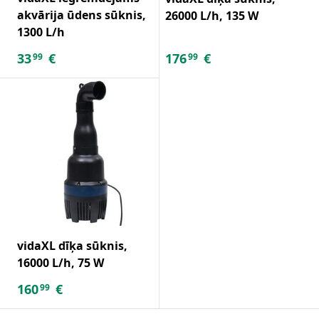
akvārija ūdens sūknis,
26000 L/h, 135 W
1300 L/h
33
€
176
€
99
99
vidaXL dīķa sūknis,
16000 L/h, 75 W
160
€
99