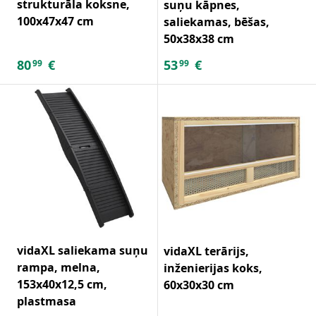
strukturāla koksne,
suņu kāpnes,
100x47x47 cm
saliekamas, bēšas,
50x38x38 cm
80
€
53
€
99
99
vidaXL saliekama suņu
vidaXL terārijs,
rampa, melna,
inženierijas koks,
153x40x12,5 cm,
60x30x30 cm
plastmasa