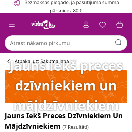
Bezmaksas piegāde, ja pasūtījuma summa
pārsniedz 80 €
Jauns iekš preces
Atpakaļ uz: Sākuma lapa
dzīvniekiem un
mājdzīvniekiem
Jauns Iekš Preces Dzīvniekiem Un
Mājdzīvniekiem
(7 Rezultāti)