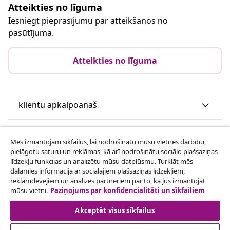
Atteikties no līguma
Iesniegt pieprasījumu par atteikšanos no
pasūtījuma.
Atteikties no līguma
klientu apkalpoanaš
Uzņēmējdarbība
Mēs izmantojam sīkfailus, lai nodrošinātu mūsu vietnes darbību,
pielāgotu saturu un reklāmas, kā arī nodrošinātu sociālo plašsaziņas
līdzekļu funkcijas un analizētu mūsu datplūsmu. Turklāt mēs
vidaXL
dalāmies informācijā ar sociālajiem plašsaziņas līdzekļiem,
reklāmdevējiem un analīzes partneriem par to, kā jūs izmantojat
mūsu vietni.
Paziņojums par konfidencialitāti un sīkfailiem
Apskatiet vairāk
Akceptēt visus sīkfailus