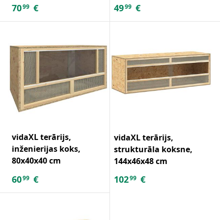
70
€
49
€
99
99
vidaXL terārijs,
vidaXL terārijs,
inženierijas koks,
strukturāla koksne,
80x40x40 cm
144x46x48 cm
60
€
102
€
99
99