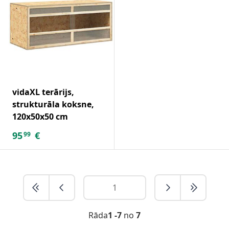
vidaXL terārijs,
strukturāla koksne,
120x50x50 cm
95
€
99
Rāda
1 -7
no
7