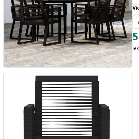
Vi
5
Iek