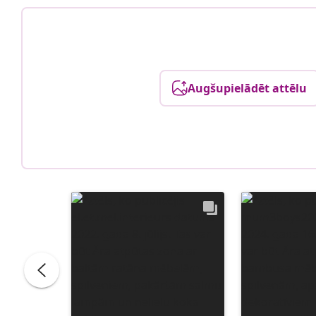
Augšupielādēt attēlu