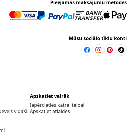
Pieejamās maksājumu metodes
Mūsu sociālo tīklu konti
Apskatiet vairāk
Iepērcieties katrai telpai
evējs vidaXL
Apskatiet atlaides
umi