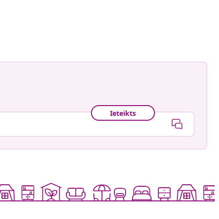
astradgard
is
Ieteikts