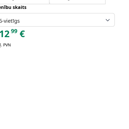
enību skaits
6-vietīgs
99
12
€
ļ. PVN