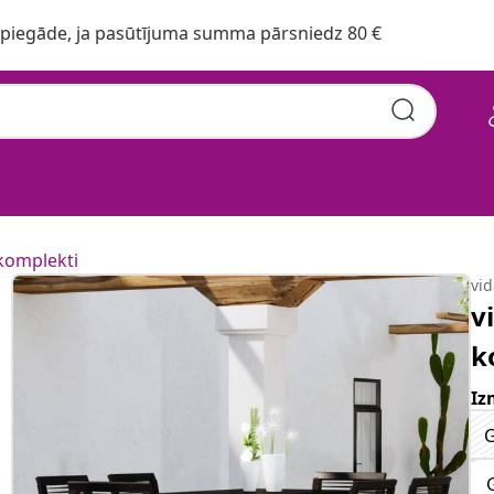
iegāde, ja pasūtījuma summa pārsniedz 80 €
komplekti
vi
v
k
Iz
G