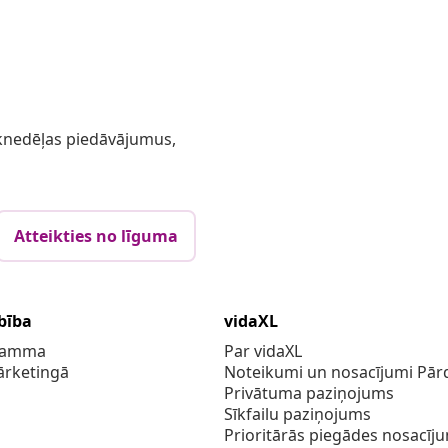
 iknedēļas piedāvājumus,
Atteikties no līguma
bība
vidaXL
gramma
Par vidaXL
ārketingā
Noteikumi un nosacījumi Pārd
Privātuma paziņojums
Sīkfailu paziņojums
Prioritārās piegādes nosacīj