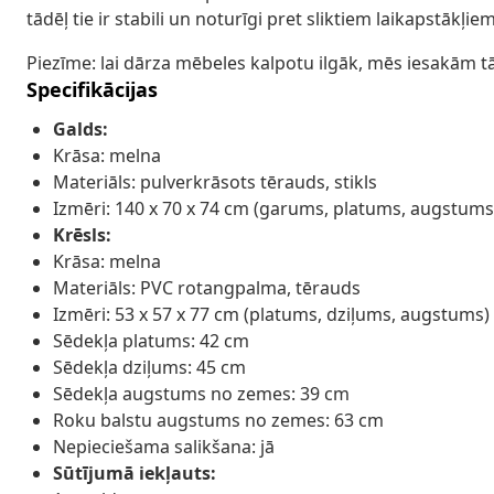
tādēļ tie ir stabili un noturīgi pret sliktiem laikapstākļi
Piezīme: lai dārza mēbeles kalpotu ilgāk, mēs iesakām t
Specifikācijas
Galds:
Krāsa: melna
Materiāls: pulverkrāsots tērauds, stikls
Izmēri: 140 x 70 x 74 cm (garums, platums, augstums
Krēsls:
Krāsa: melna
Materiāls: PVC rotangpalma, tērauds
Izmēri: 53 x 57 x 77 cm (platums, dziļums, augstums)
Sēdekļa platums: 42 cm
Sēdekļa dziļums: 45 cm
Sēdekļa augstums no zemes: 39 cm
Roku balstu augstums no zemes: 63 cm
Nepieciešama salikšana: jā
Sūtījumā iekļauts: