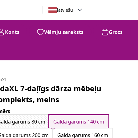
latviešu
Konts
Vēlmju saraksts
Grozs
daXL
idaXL 7-daļīgs dārza mēbeļu
omplekts, melns
mērs
alda garums 80 cm
Galda garums 140 cm
Galda garums 200 cm
Galda garums 160 cm