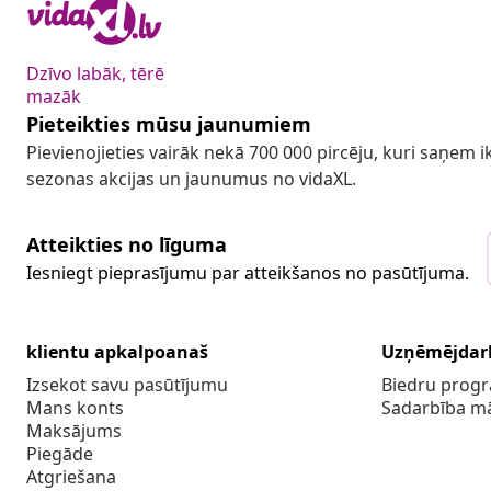
Dzīvo labāk, tērē
mazāk
Pieteikties mūsu jaunumiem
Pievienojieties vairāk nekā 700 000 pircēju, kuri saņem
sezonas akcijas un jaunumus no vidaXL.
Atteikties no līguma
Iesniegt pieprasījumu par atteikšanos no pasūtījuma.
klientu apkalpoanaš
Uzņēmējdar
Izsekot savu pasūtījumu
Biedru pro
Mans konts
Sadarbība m
Maksājums
Piegāde
Atgriešana