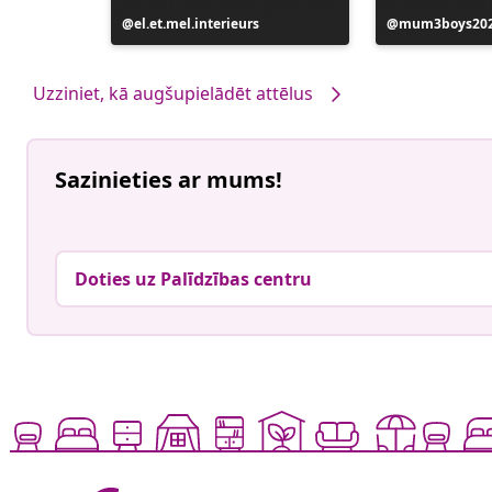
Ierakstu
el.et.mel.interieurs
Ierakstu
mum3boys20
publicējis
publicējis
Uzziniet, kā augšupielādēt attēlus
Sazinieties ar mums!
Doties uz Palīdzības centru