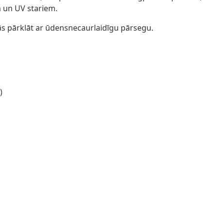
em un UV stariem.
ās pārklāt ar ūdensnecaurlaidīgu pārsegu.
)