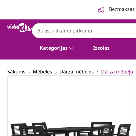
Iepriekšējais
Nākamais
Bezmaksas p
Kategorijas
Izsoles
Sākums
Mēbeles
Dārza mēbeles
Dārza mēbeļu 