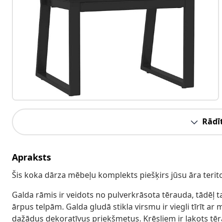
Rādīt
Apraksts
Šis koka dārza mēbeļu komplekts piešķirs jūsu āra terit
Galda rāmis ir veidots no pulverkrāsota tērauda, tādēļ ta
ārpus telpām. Galda gludā stikla virsmu ir viegli tīrīt ar
dažādus dekoratīvus priekšmetus. Krēsliem ir lakots tē