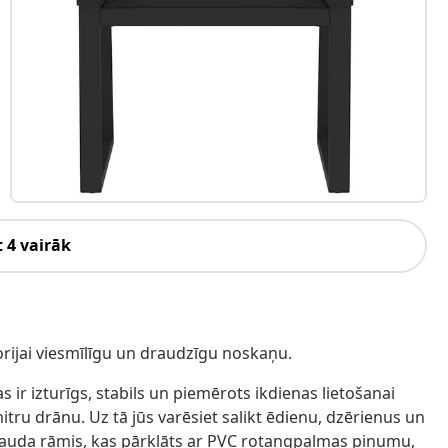
 4 vairāk
orijai viesmīlīgu un draudzīgu noskaņu.
s ir izturīgs, stabils un piemērots ikdienas lietošanai
 mitru drānu. Uz tā jūs varēsiet salikt ēdienu, dzērienus un
rauda rāmis, kas pārklāts ar PVC rotangpalmas pinumu,