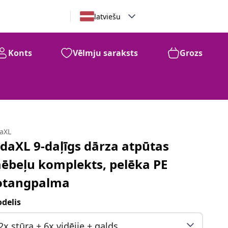
latviešu
Konts
Vēlmju saraksts
Grozs
daXL
idaXL 9-daļīgs dārza atpūtas
ēbeļu komplekts, pelēka PE
otangpalma
delis
2x stūra + 6x vidējie + galds