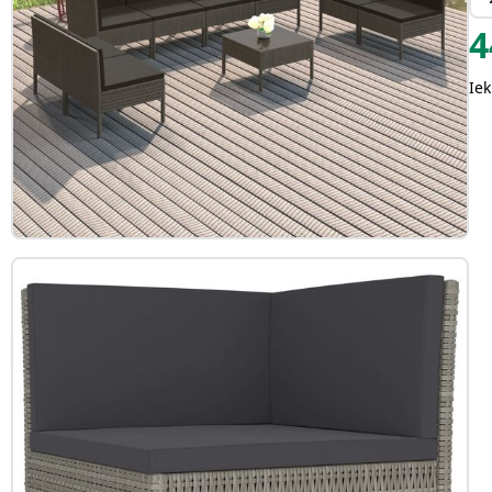
4
Iek