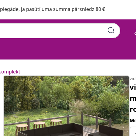
iegāde, ja pasūtījuma summa pārsniedz 80 €
komplekti
vi
v
m
r
Mo