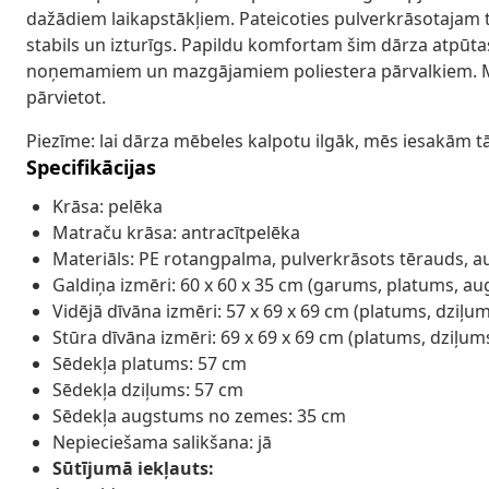
dažādiem laikapstākļiem. Pateicoties pulverkrāsotajam
stabils un izturīgs. Papildu komfortam šim dārza atpūta
noņemamiem un mazgājamiem poliestera pārvalkiem. Mēbe
pārvietot.
Piezīme: lai dārza mēbeles kalpotu ilgāk, mēs iesakām t
Specifikācijas
Krāsa: pelēka
Matraču krāsa: antracītpelēka
Materiāls: PE rotangpalma, pulverkrāsots tērauds, a
Galdiņa izmēri: 60 x 60 x 35 cm (garums, platums, a
Vidējā dīvāna izmēri: 57 x 69 x 69 cm (platums, dziļ
Stūra dīvāna izmēri: 69 x 69 x 69 cm (platums, dziļu
Sēdekļa platums: 57 cm
Sēdekļa dziļums: 57 cm
Sēdekļa augstums no zemes: 35 cm
Nepieciešama salikšana: jā
Sūtījumā iekļauts: