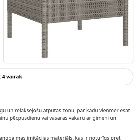
 4 vairāk
īgu un relaksējošu atpūtas zonu, par kādu vienmēr esat
lainu pēcpusdienu vai vasaras vakaru ar ģimeni un
ngpalmas imitācijas materiāls, kas ir noturīgs pret