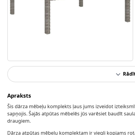
Rādīt
Apraksts
Šis dārza mēbeļu komplekts ļaus jums izveidot izteiksm
sapņojis. Šajās atpūtas mēbelēs jūs varēsiet baudīt sau
draugiem.
Dārza atpūtas mēbeļu komplektam ir viegli kopjams rota