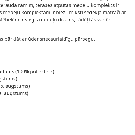
 tērauda rāmim, terases atpūtas mēbeļu komplekts ir
s mēbeļu komplektam ir biezi, mīksti sēdekļa matrači ar
lēm ir viegls moduļu dizains, tādēļ tās var ērti
ās pārklāt ar ūdensnecaurlaidīgu pārsegu.
udums (100% poliesters)
ugstums)
ums, augstums)
ms, augstums)