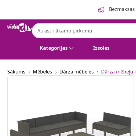
Iepriekšējais
Nākamais
Bezmaksas p
Kategorijas
Izsoles
Sākums
Mēbeles
Dārza mēbeles
Dārza mēbeļu 