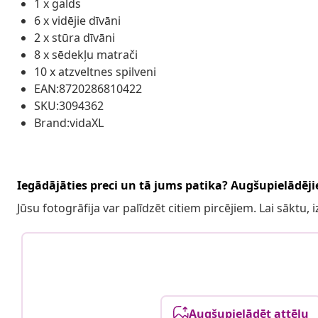
1 x galds
6 x vidējie dīvāni
2 x stūra dīvāni
8 x sēdekļu matrači
10 x atzveltnes spilveni
EAN:8720286810422
SKU:3094362
Brand:vidaXL
Iegādājāties preci un tā jums patika? Augšupielādējie
Jūsu fotogrāfija var palīdzēt citiem pircējiem. Lai sāktu,
Augšupielādēt attēlu