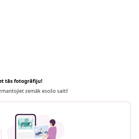
t tās fotogrāfiju!
 izmantojiet zemāk esošo saiti!