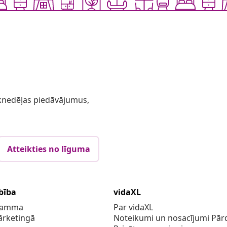
 iknedēļas piedāvājumus,
Atteikties no līguma
bība
vidaXL
gramma
Par vidaXL
ārketingā
Noteikumi un nosacījumi Pārd