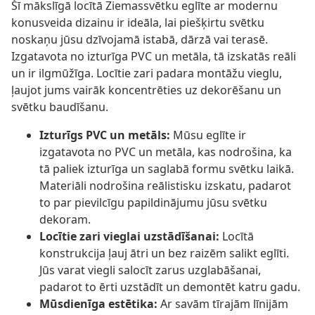
Šī mākslīgā locītā Ziemassvētku eglīte ar modernu
konusveida dizainu ir ideāla, lai piešķirtu svētku
noskaņu jūsu dzīvojamā istabā, dārzā vai terasē.
Izgatavota no izturīga PVC un metāla, tā izskatās reāli
un ir ilgmūžīga. Locītie zari padara montāžu vieglu,
ļaujot jums vairāk koncentrēties uz dekorēšanu un
svētku baudīšanu.
Izturīgs PVC un metāls:
Mūsu eglīte ir
izgatavota no PVC un metāla, kas nodrošina, ka
tā paliek izturīga un saglabā formu svētku laikā.
Materiāli nodrošina reālistisku izskatu, padarot
to par pievilcīgu papildinājumu jūsu svētku
dekoram.
Locītie zari vieglai uzstādīšanai:
Locītā
konstrukcija ļauj ātri un bez raizēm salikt eglīti.
Jūs varat viegli salocīt zarus uzglabāšanai,
padarot to ērti uzstādīt un demontēt katru gadu.
Mūsdienīga estētika:
Ar savām tīrajām līnijām