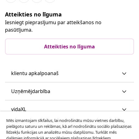
Atteikties no līguma
Iesniegt pieprasījumu par atteikšanos no
pasūtījuma.
Atteikties no līguma
klientu apkalpoanaš
Uzņēmējdarbība
vidaXL
Mēs izmantojam sīkfailus, lai nodrošinātu mūsu vietnes darbību,
pielāgotu saturu un reklāmas, kā arī nodrošinātu sociālo plašsaziņas
Apskatiet vairāk
līdzekļu funkcijas un analizētu mūsu datplūsmu. Turklāt mēs
dalāmies informācijā ar sociālajiem plašsaziņas līdzekļiem,