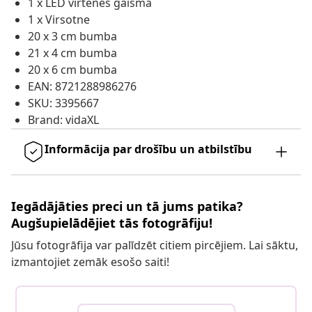
1 x LED virtenes gaisma
1 x Virsotne
20 x 3 cm bumba
21 x 4 cm bumba
20 x 6 cm bumba
EAN: 8721288986276
SKU: 3395667
Brand: vidaXL
Informācija par drošību un atbilstību
Iegādājāties preci un tā jums patika?
Augšupielādējiet tās fotogrāfiju!
Jūsu fotogrāfija var palīdzēt citiem pircējiem. Lai sāktu,
izmantojiet zemāk esošo saiti!