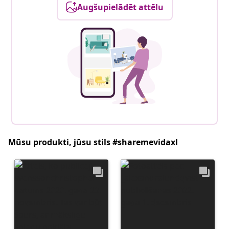
Augšupielādēt attēlu
Mūsu produkti, jūsu stils #sharemevidaxl