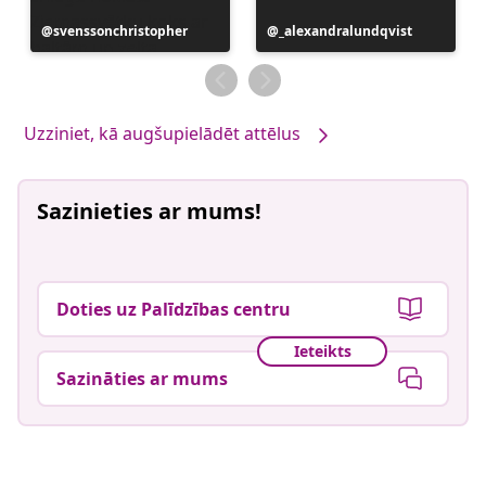
Ierakstu
svenssonchristopher
Ierakstu
_alexandralundqvist
publicējis
publicējis
Uzziniet, kā augšupielādēt attēlus
Sazinieties ar mums!
Doties uz Palīdzības centru
Ieteikts
Sazināties ar mums