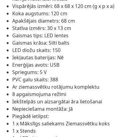
Vispārējās izmēri: 68 x 68 x 120 cm (g x p x a)
Koka augstums: 120 cm
Apakšējais diametrs: 68 cm
Statīva izmērs: 30 x 13 cm
Gaismas tips: LED lentes
Gaismas krāsa: Silti balts
LED diožu skaits: 150
Iekļautas baterijas: Nē
Enerģijas avots: USB
Spriegums: 5 V
PVC galu skaits: 388
Ar ziemassvētku rotājumu komplektu
8 apgaismojuma režīmi
Iekštelpās un aizsargātai āra lietošanai
Nepieciešama montāža: Jā
Piegādē ietilpst:
1 x Mākslīgs saliekams Ziemassvētku koks
1 x Stends