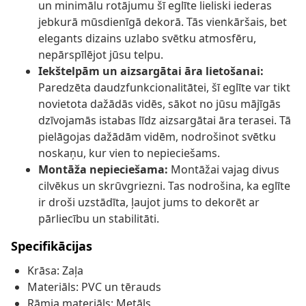
un minimālu rotājumu šī eglīte lieliski iederas
jebkurā mūsdienīgā dekorā. Tās vienkāršais, bet
elegants dizains uzlabo svētku atmosfēru,
nepārspīlējot jūsu telpu.
Iekštelpām un aizsargātai āra lietošanai:
Paredzēta daudzfunkcionalitātei, šī eglīte var tikt
novietota dažādās vidēs, sākot no jūsu mājīgās
dzīvojamās istabas līdz aizsargātai āra terasei. Tā
pielāgojas dažādām vidēm, nodrošinot svētku
noskaņu, kur vien to nepieciešams.
Montāža nepieciešama:
Montāžai vajag divus
cilvēkus un skrūvgriezni. Tas nodrošina, ka eglīte
ir droši uzstādīta, ļaujot jums to dekorēt ar
pārliecību un stabilitāti.
Specifikācijas
Krāsa: Zaļa
Materiāls: PVC un tērauds
Rāmja materiāls: Metāls