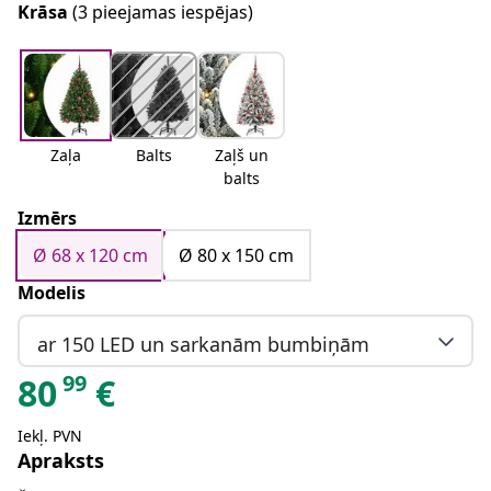
Krāsa
(3 pieejamas iespējas)
Zaļa
Balts
Zaļš un
balts
Izmērs
Ø 68 x 120 cm
Ø 80 x 150 cm
Modelis
ar 150 LED un sarkanām bumbiņām
99
80
€
Iekļ. PVN
Apraksts