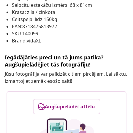
Salocītu estakāžu izmērs: 68 x 81cm
Krāsa: zila / cinkota
Celtspēja: līdz 150kg
EAN:8718475813972
SKU:140099
Brand:vidaXL
Iegādājāties preci un tā jums patika?
Augšupielādējiet tās fotogrāfiju!
Jūsu fotogrāfija var palīdzēt citiem pircējiem. Lai sāktu,
izmantojiet zemāk esošo saiti!
Augšupielādēt attēlu