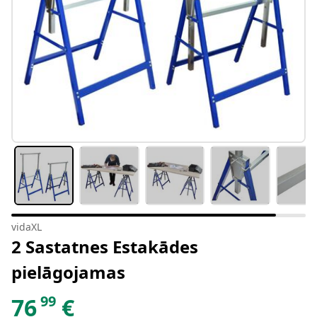
vidaXL
2 Sastatnes Estakādes
pielāgojamas
99
76
€