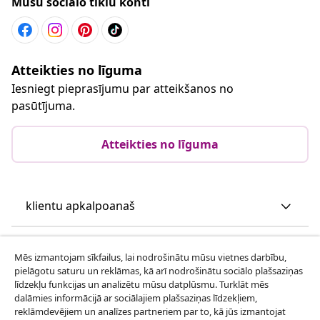
Mūsu sociālo tīklu konti
Atteikties no līguma
Iesniegt pieprasījumu par atteikšanos no
pasūtījuma.
Atteikties no līguma
klientu apkalpoanaš
Uzņēmējdarbība
Mēs izmantojam sīkfailus, lai nodrošinātu mūsu vietnes darbību,
pielāgotu saturu un reklāmas, kā arī nodrošinātu sociālo plašsaziņas
līdzekļu funkcijas un analizētu mūsu datplūsmu. Turklāt mēs
vidaXL
dalāmies informācijā ar sociālajiem plašsaziņas līdzekļiem,
reklāmdevējiem un analīzes partneriem par to, kā jūs izmantojat