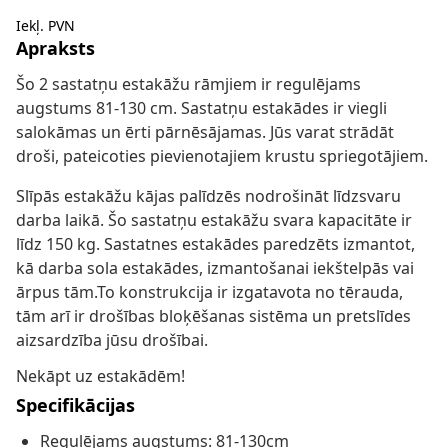
Iekļ. PVN
Apraksts
Šo 2 sastatņu estakāžu rāmjiem ir regulējams
augstums 81-130 cm. Sastatņu estakādes ir viegli
salokāmas un ērti pārnēsājamas. Jūs varat strādāt
droši, pateicoties pievienotajiem krustu spriegotājiem.
Slīpās estakāžu kājas palīdzēs nodrošināt līdzsvaru
darba laikā. Šo sastatņu estakāžu svara kapacitāte ir
līdz 150 kg. Sastatnes estakādes paredzēts izmantot,
kā darba sola estakādes, izmantošanai iekštelpās vai
ārpus tām.To konstrukcija ir izgatavota no tērauda,
tām arī ir drošības bloķēšanas sistēma un pretslīdes
aizsardzība jūsu drošībai.
Nekāpt uz estakādēm!
Specifikācijas
Regulējams augstums: 81-130cm