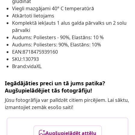
gludināt
Viegli mazgājami 40° C temperatūrā
Atkārtoti lietojams
Komplektā iekļauts 1 alus galda pārvalks un 2 solu
pārvalki
Audums: Poliesters - 90%, Elastāns: 10 %
Audums: Poliesters: 90%, Elastāns: 10%
EAN:8718475939160
SKU:130793
Brand:vidaXL
Iegādājāties preci un tā jums patika?
Augšupielādējiet tās fotogrāfiju!
Jūsu fotogrāfija var palīdzēt citiem pircējiem. Lai sāktu,
izmantojiet zemāk esošo saiti!
Augšupielādēt attēlu