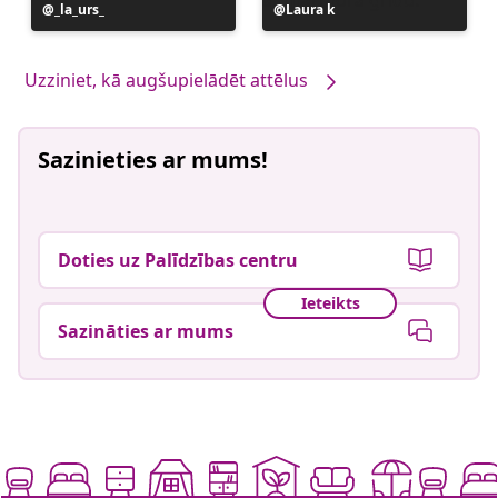
Ierakstu
_la_urs_
Ierakstu
Laura k
publicējis
publicējis
Uzziniet, kā augšupielādēt attēlus
Sazinieties ar mums!
Doties uz Palīdzības centru
Ieteikts
Sazināties ar mums