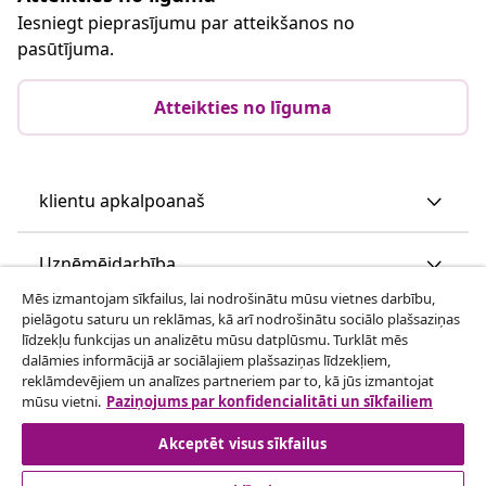
Iesniegt pieprasījumu par atteikšanos no
pasūtījuma.
Atteikties no līguma
klientu apkalpoanaš
Uzņēmējdarbība
Mēs izmantojam sīkfailus, lai nodrošinātu mūsu vietnes darbību,
pielāgotu saturu un reklāmas, kā arī nodrošinātu sociālo plašsaziņas
vidaXL
līdzekļu funkcijas un analizētu mūsu datplūsmu. Turklāt mēs
dalāmies informācijā ar sociālajiem plašsaziņas līdzekļiem,
reklāmdevējiem un analīzes partneriem par to, kā jūs izmantojat
Apskatiet vairāk
mūsu vietni.
Paziņojums par konfidencialitāti un sīkfailiem
Akceptēt visus sīkfailus