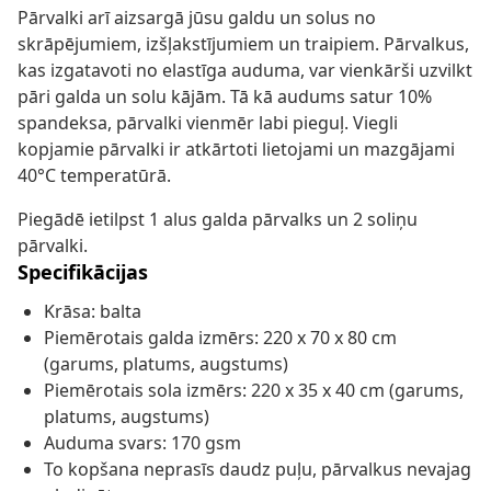
Pārvalki arī aizsargā jūsu galdu un solus no
skrāpējumiem, izšļakstījumiem un traipiem. Pārvalkus,
kas izgatavoti no elastīga auduma, var vienkārši uzvilkt
pāri galda un solu kājām. Tā kā audums satur 10%
spandeksa, pārvalki vienmēr labi pieguļ. Viegli
kopjamie pārvalki ir atkārtoti lietojami un mazgājami
40°C temperatūrā.
Piegādē ietilpst 1 alus galda pārvalks un 2 soliņu
pārvalki.
Specifikācijas
Krāsa: balta
Piemērotais galda izmērs: 220 x 70 x 80 cm
(garums, platums, augstums)
Piemērotais sola izmērs: 220 x 35 x 40 cm (garums,
platums, augstums)
Auduma svars: 170 gsm
To kopšana neprasīs daudz puļu, pārvalkus nevajag