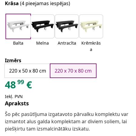
Krāsa
(4 pieejamas iespējas)
Balta
Melna
Antracīta
Krēmkrās
a
Izmērs
220 x 50 x 80 cm
220 x 70 x 80 cm
99
48
€
Iekļ. PVN
Apraksts
Šo pēc pasūtījuma izgatavoto pārvalku komplektu var
izmantot alus galda komplektam ar diviem soliem, lai
piešķirtu tam izsmalcinātāku izskatu.