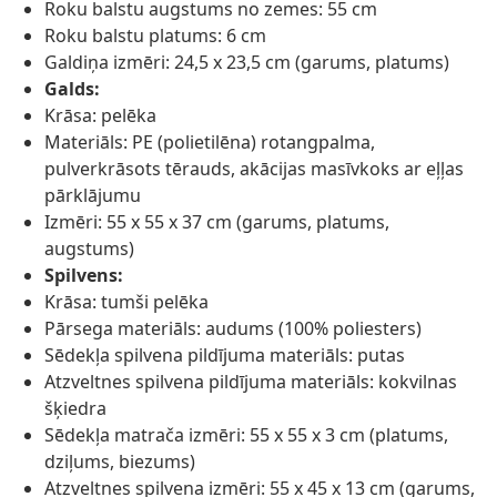
Roku balstu augstums no zemes: 55 cm
Roku balstu platums: 6 cm
Galdiņa izmēri: 24,5 x 23,5 cm (garums, platums)
Galds:
Krāsa: pelēka
Materiāls: PE (polietilēna) rotangpalma,
pulverkrāsots tērauds, akācijas masīvkoks ar eļļas
pārklājumu
Izmēri: 55 x 55 x 37 cm (garums, platums,
augstums)
Spilvens:
Krāsa: tumši pelēka
Pārsega materiāls: audums (100% poliesters)
Sēdekļa spilvena pildījuma materiāls: putas
Atzveltnes spilvena pildījuma materiāls: kokvilnas
šķiedra
Sēdekļa matrača izmēri: 55 x 55 x 3 cm (platums,
dziļums, biezums)
Atzveltnes spilvena izmēri: 55 x 45 x 13 cm (garums,