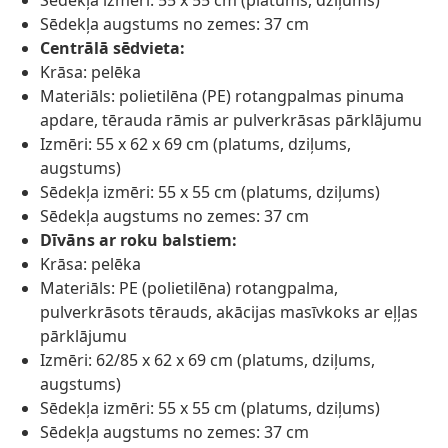
Sēdekļa izmēri: 55 x 55 cm (platums, dziļums)
Sēdekļa augstums no zemes: 37 cm
Centrālā sēdvieta:
Krāsa: pelēka
Materiāls: polietilēna (PE) rotangpalmas pinuma
apdare, tērauda rāmis ar pulverkrāsas pārklājumu
Izmēri: 55 x 62 x 69 cm (platums, dziļums,
augstums)
Sēdekļa izmēri: 55 x 55 cm (platums, dziļums)
Sēdekļa augstums no zemes: 37 cm
Dīvāns ar roku balstiem:
Krāsa: pelēka
Materiāls: PE (polietilēna) rotangpalma,
pulverkrāsots tērauds, akācijas masīvkoks ar eļļas
pārklājumu
Izmēri: 62/85 x 62 x 69 cm (platums, dziļums,
augstums)
Sēdekļa izmēri: 55 x 55 cm (platums, dziļums)
Sēdekļa augstums no zemes: 37 cm