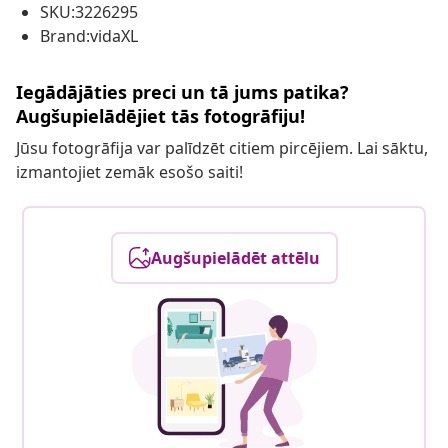
SKU:3226295
Brand:vidaXL
Iegādājāties preci un tā jums patika?
Augšupielādējiet tās fotogrāfiju!
Jūsu fotogrāfija var palīdzēt citiem pircējiem. Lai sāktu,
izmantojiet zemāk esošo saiti!
Augšupielādēt attēlu