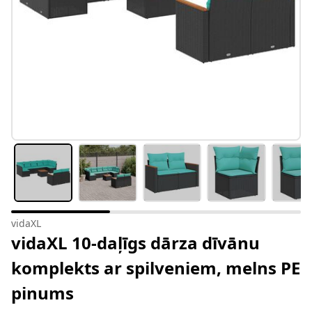
vidaXL
vidaXL 10-daļīgs dārza dīvānu
komplekts ar spilveniem, melns PE
pinums