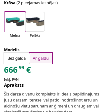
Krāsa
(2 pieejamas iespējas)
Melna
Pelēka
Modelis
Bez galda
Ar galdu
99
666
€
Iekļ. PVN
Apraksts
Šis dārza dīvānu komplekts ir ideāls papildinājums
jūsu dārzam, terasei vai patio, nodrošinot ērtu un
aicinošu vietu sarunām ar ģimeni un draugiem vai