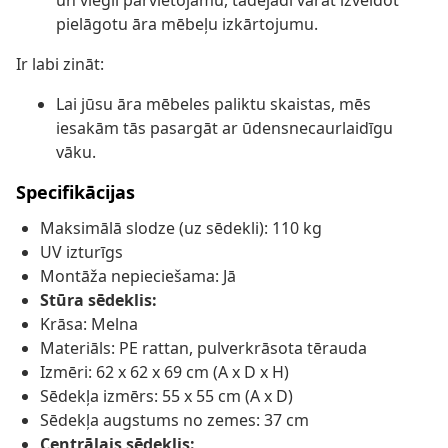
un viegli pārvietojamu, tādējādi varat izveidot
pielāgotu āra mēbeļu izkārtojumu.
Ir labi zināt:
Lai jūsu āra mēbeles paliktu skaistas, mēs
iesakām tās pasargāt ar ūdensnecaurlaidīgu
vāku.
Specifikācijas
Maksimālā slodze (uz sēdekli): 110 kg
UV izturīgs
Montāža nepieciešama: Jā
Stūra sēdeklis:
Krāsa: Melna
Materiāls: PE rattan, pulverkrāsota tērauda
Izmēri: 62 x 62 x 69 cm (A x D x H)
Sēdekļa izmērs: 55 x 55 cm (A x D)
Sēdekļa augstums no zemes: 37 cm
Centrālais sēdeklis: