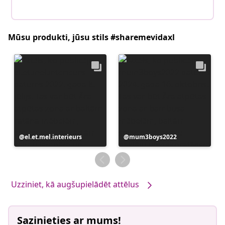
Mūsu produkti, jūsu stils #sharemevidaxl
Ierakstu
el.et.mel.interieurs
Ierakstu
mum3boys2022
publicējis
publicējis
Uzziniet, kā augšupielādēt attēlus
Sazinieties ar mums!