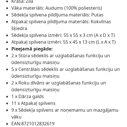
Krāsa: Zila
Vāka materiāls: Audums (100% poliesteris)
Sēdekļa spilvena pildījuma materiāls: Putas
Atpakaļ spilvena pildījuma materiāls: Kokvilnas
šķiedra
Sēdekļa spilvena izmēri: 55 x 55 x 3 cm (A x D x T)
Atpakaļ spilvena izmēri: 55 x 45 x 13 cm (L x A x T)
Pieejamā piegāde:
2 x Stūra sēdeklis ar uzglabāšanas funkciju un
ūdensizturīgu maisiņu
5 x Centrālais sēdeklis ar uzglabāšanas funkciju un
ūdensizturīgu maisiņu
2 x Roku dīvāns ar uzglabāšanas funkciju un
ūdensizturīgu maisiņu
1 x Dārza galds
11 x Atpakaļ spilvens
9 x Sēdekļa spilvens ar noņemamu un mazgājamu
vāku
EAN:8721012832619