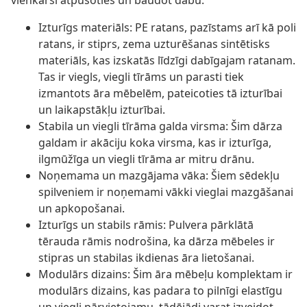
vienkārši atpūšoties un baudot dabu.
Izturīgs materiāls: PE ratans, pazīstams arī kā poli
ratans, ir stiprs, zema uzturēšanas sintētisks
materiāls, kas izskatās līdzīgi dabīgajam ratanam.
Tas ir viegls, viegli tīrāms un parasti tiek
izmantots āra mēbelēm, pateicoties tā izturībai
un laikapstākļu izturībai.
Stabila un viegli tīrāma galda virsma: Šim dārza
galdam ir akāciju koka virsma, kas ir izturīga,
ilgmūžīga un viegli tīrāma ar mitru drānu.
Noņemama un mazgājama vāka: Šiem sēdekļu
spilveniem ir noņemami vākki vieglai mazgāšanai
un apkopošanai.
Izturīgs un stabils rāmis: Pulvera pārklātā
tērauda rāmis nodrošina, ka dārza mēbeles ir
stipras un stabilas ikdienas āra lietošanai.
Modulārs dizains: Šim āra mēbeļu komplektam ir
modulārs dizains, kas padara to pilnīgi elastīgu