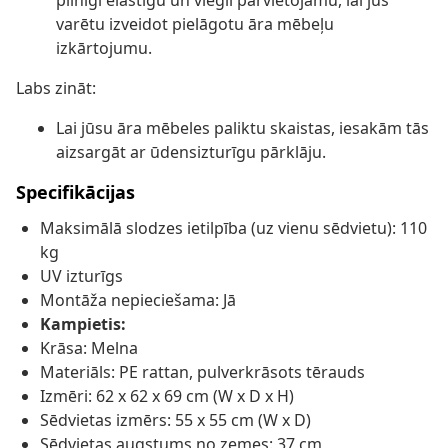
pilnīgi elastīgu un viegli pārvietojamu, lai jūs
varētu izveidot pielāgotu āra mēbeļu
izkārtojumu.
Labs zināt:
Lai jūsu āra mēbeles paliktu skaistas, iesakām tās
aizsargāt ar ūdensizturīgu pārklāju.
Specifikācijas
Maksimālā slodzes ietilpība (uz vienu sēdvietu): 110
kg
UV izturīgs
Montāža nepieciešama: Jā
Kampietis:
Krāsa: Melna
Materiāls: PE rattan, pulverkrāsots tērauds
Izmēri: 62 x 62 x 69 cm (W x D x H)
Sēdvietas izmērs: 55 x 55 cm (W x D)
Sēdvietas augstums no zemes: 37 cm