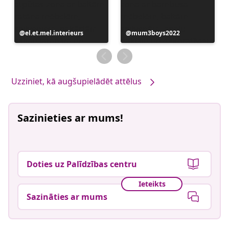
Ierakstu
el.et.mel.interieurs
Ierakstu
mum3boys2022
publicējis
publicējis
Uzziniet, kā augšupielādēt attēlus
Sazinieties ar mums!
Doties uz Palīdzības centru
Ieteikts
Sazināties ar mums