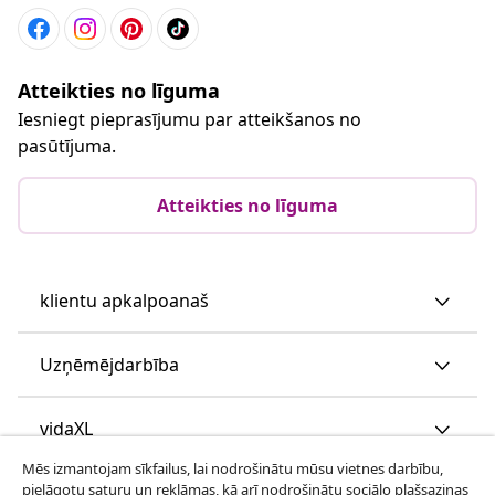
Atteikties no līguma
Iesniegt pieprasījumu par atteikšanos no
pasūtījuma.
Atteikties no līguma
klientu apkalpoanaš
Uzņēmējdarbība
vidaXL
Mēs izmantojam sīkfailus, lai nodrošinātu mūsu vietnes darbību,
pielāgotu saturu un reklāmas, kā arī nodrošinātu sociālo plašsaziņas
Apskatiet vairāk