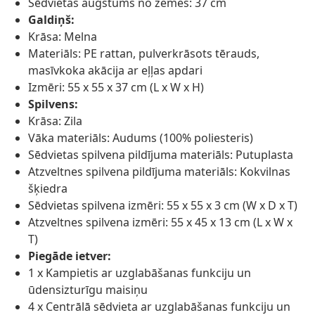
Sēdvietas augstums no zemes: 37 cm
Galdiņš:
Krāsa: Melna
Materiāls: PE rattan, pulverkrāsots tērauds,
masīvkoka akācija ar eļļas apdari
Izmēri: 55 x 55 x 37 cm (L x W x H)
Spilvens:
Krāsa: Zila
Vāka materiāls: Audums (100% poliesteris)
Sēdvietas spilvena pildījuma materiāls: Putuplasta
Atzveltnes spilvena pildījuma materiāls: Kokvilnas
šķiedra
Sēdvietas spilvena izmēri: 55 x 55 x 3 cm (W x D x T)
Atzveltnes spilvena izmēri: 55 x 45 x 13 cm (L x W x
T)
Piegāde ietver:
1 x Kampietis ar uzglabāšanas funkciju un
ūdensizturīgu maisiņu
4 x Centrālā sēdvieta ar uzglabāšanas funkciju un