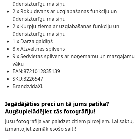
ūdensizturīgu maisiņu
2 x Roku dīvāns ar uzglabāšanas funkciju un
ūdensizturīgu maisiņu
2 x Kurpju ziemā ar uzglabāšanas funkciju un
ūdensizturīgu maisiņu
1 x Dārza galdiņš
8 x Atzveltnes spilvens
9 x Sēdvietas spilvens ar noņemamu un mazgājamu
vāku
EAN:8721012835139
SKU:3226547
Brand:vidaXL
Iegādājāties preci un tā jums patika?
Augšupielādējiet tās fotogrāfiju!
Jūsu fotogrāfija var palīdzēt citiem pircējiem. Lai sāktu,
izmantojiet zemāk esošo saiti!