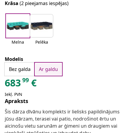
Krāsa
(2 pieejamas iespējas)
Melna
Pelēka
Modelis
Bez galda
Ar galdu
99
683
€
Iekļ. PVN
Apraksts
Šis dārza dīvānu komplekts ir lielisks papildinājums
jūsu dārzam, terasei vai patio, nodrošinot ērtu un
aicinošu vietu sarunām ar ģimeni un draugiem vai