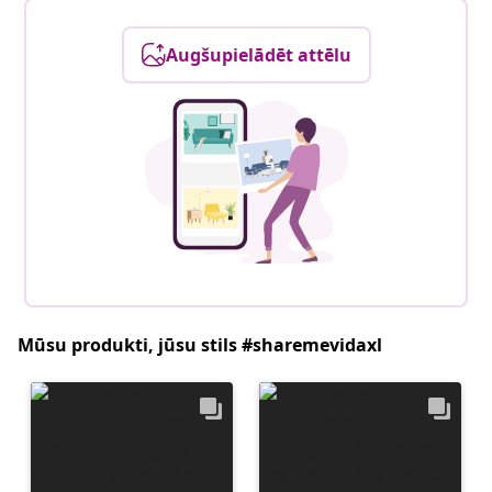
Augšupielādēt attēlu
Mūsu produkti, jūsu stils #sharemevidaxl