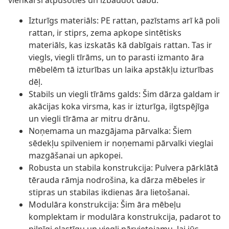
vienkārši atpūšoties un izbaudot dabu.
Izturīgs materiāls: PE rattan, pazīstams arī kā poli
rattan, ir stiprs, zema apkope sintētisks
materiāls, kas izskatās kā dabīgais rattan. Tas ir
viegls, viegli tīrāms, un to parasti izmanto āra
mēbelēm tā izturības un laika apstākļu izturības
dēļ.
Stabils un viegli tīrāms galds: Šim dārza galdam ir
akācijas koka virsma, kas ir izturīga, ilgtspējīga
un viegli tīrāma ar mitru drānu.
Noņemama un mazgājama pārvalka: Šiem
sēdekļu spilveniem ir noņemami pārvalki vieglai
mazgāšanai un apkopei.
Robusta un stabila konstrukcija: Pulvera pārklātā
tērauda rāmja nodrošina, ka dārza mēbeles ir
stipras un stabilas ikdienas āra lietošanai.
Modulāra konstrukcija: Šim āra mēbeļu
komplektam ir modulāra konstrukcija, padarot to