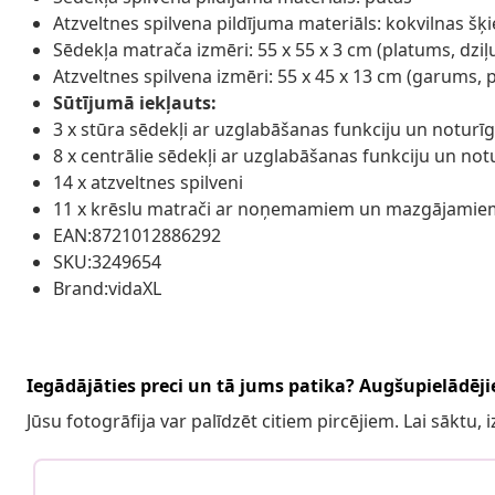
Atzveltnes spilvena pildījuma materiāls: kokvilnas šķ
Sēdekļa matrača izmēri: 55 x 55 x 3 cm (platums, dzi
Atzveltnes spilvena izmēri: 55 x 45 x 13 cm (garums,
Sūtījumā iekļauts:
3 x stūra sēdekļi ar uzglabāšanas funkciju un noturī
8 x centrālie sēdekļi ar uzglabāšanas funkciju un no
14 x atzveltnes spilveni
11 x krēslu matrači ar noņemamiem un mazgājamie
EAN:8721012886292
SKU:3249654
Brand:vidaXL
Iegādājāties preci un tā jums patika? Augšupielādējie
Jūsu fotogrāfija var palīdzēt citiem pircējiem. Lai sāktu,