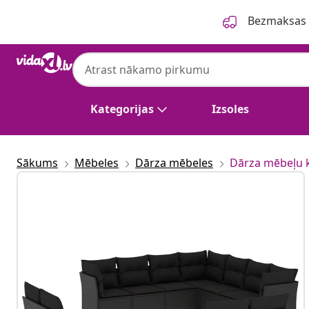
Iepriekšējais
Nākamais
Bezmaksas p
Kategorijas
Izsoles
Sākums
Mēbeles
Dārza mēbeles
Dārza mēbeļu 