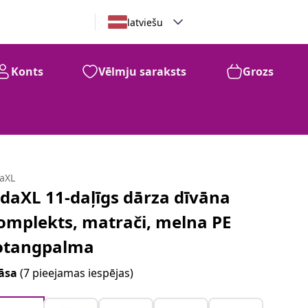
latviešu
Konts
Vēlmju saraksts
Grozs
daXL
idaXL 11-daļīgs dārza dīvāna
omplekts, matrači, melna PE
otangpalma
āsa
(7 pieejamas iespējas)