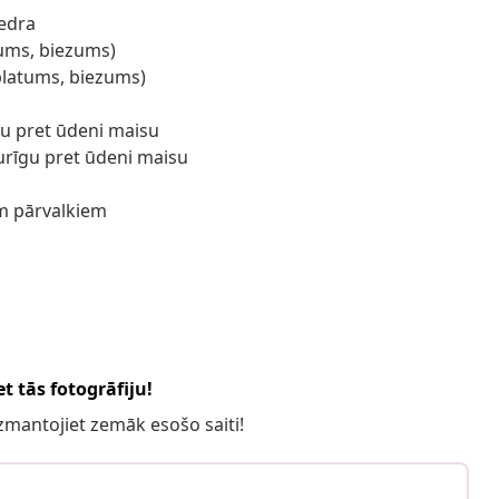
iedra
ļums, biezums)
 platums, biezums)
gu pret ūdeni maisu
turīgu pret ūdeni maisu
m pārvalkiem
t tās fotogrāfiju!
 izmantojiet zemāk esošo saiti!