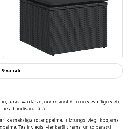
 9 vairāk
mu, terasi vai dārzu, nodrošinot ērtu un viesmīlīgu vietu
laika baudīšanai ārā.
rī kā mākslīgā rotangpalma, ir izturīgs, viegli kopjams
gpalma. Tas ir viegls, vienkārši tīrāms, un to parasti