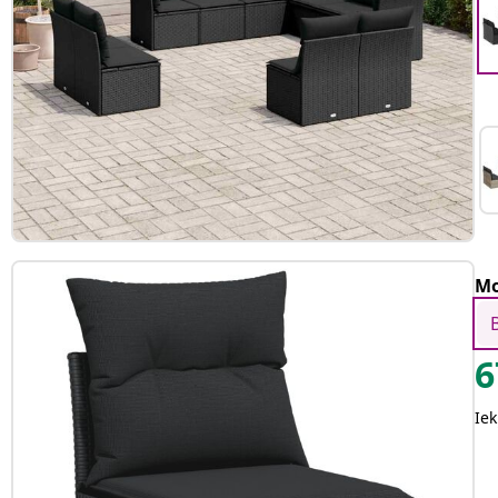
Mo
6
Iek