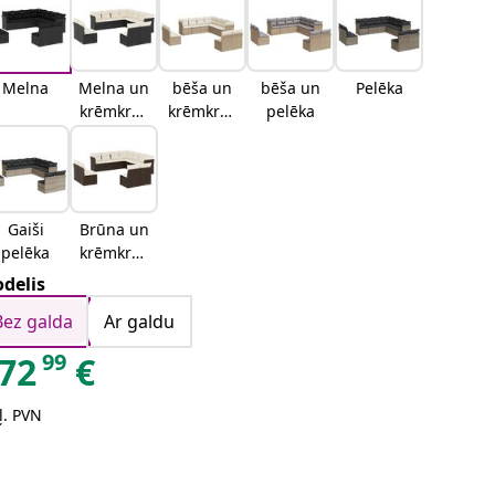
Melna
Melna un
bēša un
bēša un
Pelēka
krēmkrās
krēmkrās
pelēka
as
a
Gaiši
Brūna un
pelēka
krēmkrās
as
delis
Bez galda
Ar galdu
99
72
€
ļ. PVN