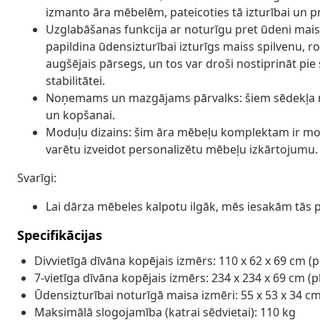
izmanto āra mēbelēm, pateicoties tā izturībai un 
Uzglabāšanas funkcija ar noturīgu pret ūdeni mais
papildina ūdensizturībai izturīgs maiss spilvenu, ro
augšējais pārsegs, un tos var droši nostiprināt pi
stabilitātei.
Noņemams un mazgājams pārvalks: šiem sēdekļa m
un kopšanai.
Moduļu dizains: šim āra mēbeļu komplektam ir moduļ
varētu izveidot personalizētu mēbeļu izkārtojumu.
Svarīgi:
Lai dārza mēbeles kalpotu ilgāk, mēs iesakām tās 
Specifikācijas
Divvietīgā dīvāna kopējais izmērs: 110 x 62 x 69 cm 
7-vietīga dīvāna kopējais izmērs: 234 x 234 x 69 cm 
Ūdensizturībai noturīgā maisa izmēri: 55 x 53 x 34 
Maksimālā slogojamība (katrai sēdvietai): 110 kg