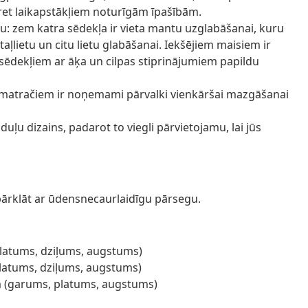
pret laikapstākļiem noturīgām īpašībām.
u: zem katra sēdekļa ir vieta mantu uzglabāšanai, kuru
taļlietu un citu lietu glabāšanai. Iekšējiem maisiem ir
e sēdekļiem ar āķa un cilpas stiprinājumiem papildu
atračiem ir noņemami pārvalki vienkāršai mazgāšanai
u dizains, padarot to viegli pārvietojamu, lai jūs
pārklāt ar ūdensnecaurlaidīgu pārsegu.
(platums, dziļums, augstums)
(platums, dziļums, augstums)
cm (garums, platums, augstums)