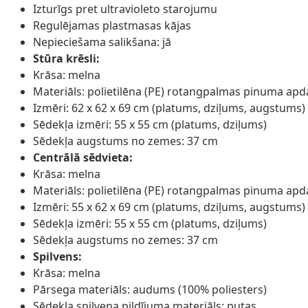
Izturīgs pret ultravioleto starojumu
Regulējamas plastmasas kājas
Nepieciešama salikšana: jā
Stūra krēsli:
Krāsa: melna
Materiāls: polietilēna (PE) rotangpalmas pinuma apd
Izmēri: 62 x 62 x 69 cm (platums, dziļums, augstums)
Sēdekļa izmēri: 55 x 55 cm (platums, dziļums)
Sēdekļa augstums no zemes: 37 cm
Centrālā sēdvieta:
Krāsa: melna
Materiāls: polietilēna (PE) rotangpalmas pinuma apd
Izmēri: 55 x 62 x 69 cm (platums, dziļums, augstums)
Sēdekļa izmēri: 55 x 55 cm (platums, dziļums)
Sēdekļa augstums no zemes: 37 cm
Spilvens:
Krāsa: melna
Pārsega materiāls: audums (100% poliesters)
Sēdekļa spilvena pildījuma materiāls: putas