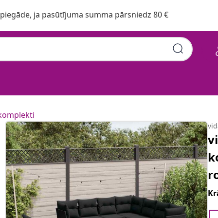
iegāde, ja pasūtījuma summa pārsniedz 80 €
komplekti
vi
v
k
r
Kr