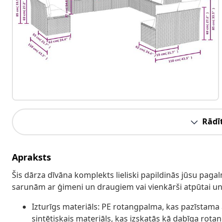
Rādīt
Apraksts
Šis dārza dīvāna komplekts lieliski papildinās jūsu pagal
sarunām ar ģimeni un draugiem vai vienkārši atpūtai un 
Izturīgs materiāls: PE rotangpalma, kas pazīstama a
sintētiskais materiāls, kas izskatās kā dabīga rotan