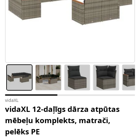
vidaXL
vidaXL 12-daļīgs dārza atpūtas
mēbeļu komplekts, matrači,
pelēks PE