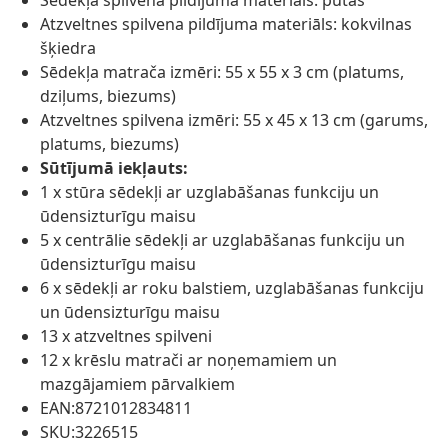
Sēdekļa spilvena pildījuma materiāls: putas
Atzveltnes spilvena pildījuma materiāls: kokvilnas
šķiedra
Sēdekļa matrača izmēri: 55 x 55 x 3 cm (platums,
dziļums, biezums)
Atzveltnes spilvena izmēri: 55 x 45 x 13 cm (garums,
platums, biezums)
Sūtījumā iekļauts:
1 x stūra sēdekļi ar uzglabāšanas funkciju un
ūdensizturīgu maisu
5 x centrālie sēdekļi ar uzglabāšanas funkciju un
ūdensizturīgu maisu
6 x sēdekļi ar roku balstiem, uzglabāšanas funkciju
un ūdensizturīgu maisu
13 x atzveltnes spilveni
12 x krēslu matrači ar noņemamiem un
mazgājamiem pārvalkiem
EAN:8721012834811
SKU:3226515