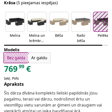
Krāsa
(5 pieejamas iespējas)
Melna
Melna un
Bēša
Raibi
Pelēka
krēmkrās
bēša
as
Modelis
Bez galda
Ar galdu
99
769
€
Iekļ. PVN
Apraksts
Šis dārza dīvāna komplekts lieliski papildinās jūsu
pagalmu, terasi vai dārzu, nodrošinot ērtu un
viesmīlīgu vietu sarunām ar ģimeni un draugiem vai
vienkārši atpūtai un laika baudīšanai ārā.