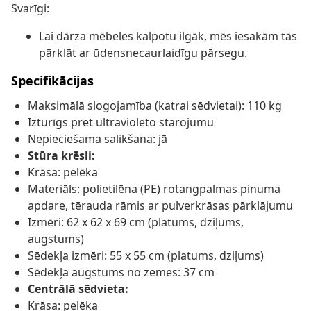
Svarīgi:
Lai dārza mēbeles kalpotu ilgāk, mēs iesakām tās
pārklāt ar ūdensnecaurlaidīgu pārsegu.
Specifikācijas
Maksimālā slogojamība (katrai sēdvietai): 110 kg
Izturīgs pret ultravioleto starojumu
Nepieciešama salikšana: jā
Stūra krēsli:
Krāsa: pelēka
Materiāls: polietilēna (PE) rotangpalmas pinuma
apdare, tērauda rāmis ar pulverkrāsas pārklājumu
Izmēri: 62 x 62 x 69 cm (platums, dziļums,
augstums)
Sēdekļa izmēri: 55 x 55 cm (platums, dziļums)
Sēdekļa augstums no zemes: 37 cm
Centrālā sēdvieta:
Krāsa: pelēka