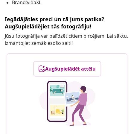
Brand:vidaXL
Iegādājāties preci un tā jums patika?
Augšupielādējiet tās fotogrāfiju!
Jūsu fotogrāfija var palīdzēt citiem pircējiem. Lai sāktu,
izmantojiet zemāk esošo saiti!
Augšupielādēt attēlu