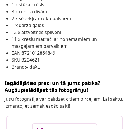
1 x stūra krēsls
8 x centra dīvāni
2 x sēdekļi ar roku balstiem
1 x dārza galds
12 x atzveltnes spilveni
11 x krēslu matrači ar noņemamiem un
mazgājamiem pārvalkiem
EAN:8721012864849
SKU:3224621
Brand:vidaXL
Iegādājāties preci un tā jums patika?
Augšupielādējiet tās fotogrāfiju!
Jūsu fotogrāfija var palīdzēt citiem pircējiem. Lai sāktu,
izmantojiet zemāk esošo saiti!