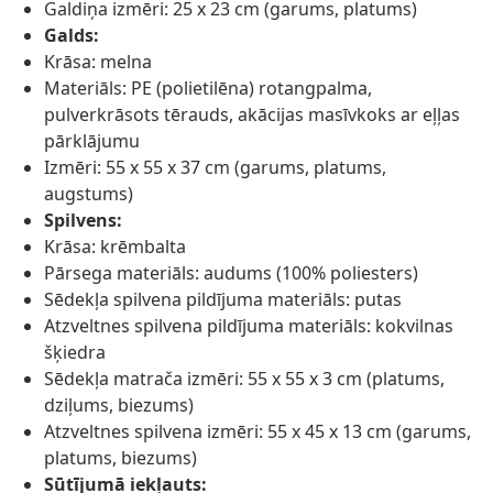
Galdiņa izmēri: 25 x 23 cm (garums, platums)
Galds:
Krāsa: melna
Materiāls: PE (polietilēna) rotangpalma,
pulverkrāsots tērauds, akācijas masīvkoks ar eļļas
pārklājumu
Izmēri: 55 x 55 x 37 cm (garums, platums,
augstums)
Spilvens:
Krāsa: krēmbalta
Pārsega materiāls: audums (100% poliesters)
Sēdekļa spilvena pildījuma materiāls: putas
Atzveltnes spilvena pildījuma materiāls: kokvilnas
šķiedra
Sēdekļa matrača izmēri: 55 x 55 x 3 cm (platums,
dziļums, biezums)
Atzveltnes spilvena izmēri: 55 x 45 x 13 cm (garums,
platums, biezums)
Sūtījumā iekļauts: