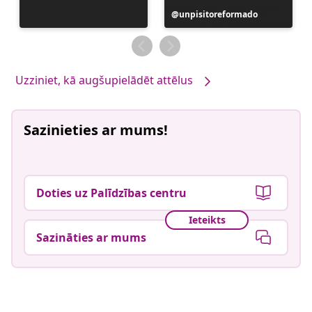
Ierakstu
unpisitoreformado
publicējis
Uzziniet, kā augšupielādēt attēlus
Sazinieties ar mums!
Doties uz Palīdzības centru
Ieteikts
Sazināties ar mums