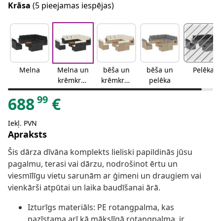
Krāsa
(5 pieejamas iespējas)
Melna
Melna un
bēša un
bēša un
Pelēka
krēmkrās
krēmkrās
pelēka
as
a
99
688
€
Iekļ. PVN
Apraksts
Šis dārza dīvāna komplekts lieliski papildinās jūsu
pagalmu, terasi vai dārzu, nodrošinot ērtu un
viesmīlīgu vietu sarunām ar ģimeni un draugiem vai
vienkārši atpūtai un laika baudīšanai ārā.
Izturīgs materiāls: PE rotangpalma, kas
pazīstama arī kā mākslīgā rotangpalma, ir