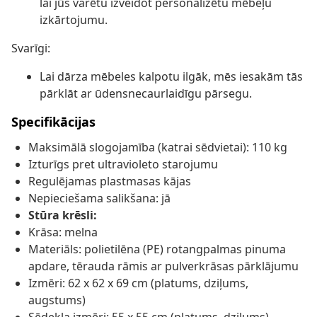
lai jūs varētu izveidot personalizētu mēbeļu
izkārtojumu.
Svarīgi:
Lai dārza mēbeles kalpotu ilgāk, mēs iesakām tās
pārklāt ar ūdensnecaurlaidīgu pārsegu.
Specifikācijas
Maksimālā slogojamība (katrai sēdvietai): 110 kg
Izturīgs pret ultravioleto starojumu
Regulējamas plastmasas kājas
Nepieciešama salikšana: jā
Stūra krēsli:
Krāsa: melna
Materiāls: polietilēna (PE) rotangpalmas pinuma
apdare, tērauda rāmis ar pulverkrāsas pārklājumu
Izmēri: 62 x 62 x 69 cm (platums, dziļums,
augstums)