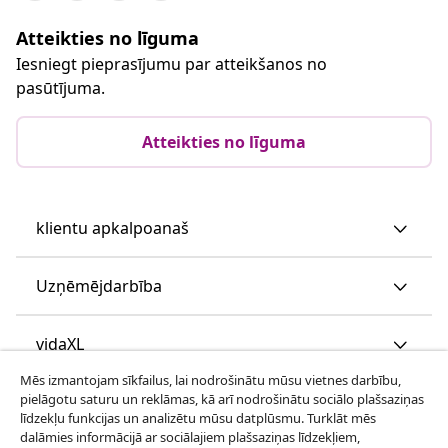
Atteikties no līguma
Iesniegt pieprasījumu par atteikšanos no
pasūtījuma.
Atteikties no līguma
klientu apkalpoanaš
Uzņēmējdarbība
vidaXL
Mēs izmantojam sīkfailus, lai nodrošinātu mūsu vietnes darbību,
pielāgotu saturu un reklāmas, kā arī nodrošinātu sociālo plašsaziņas
Apskatiet vairāk
līdzekļu funkcijas un analizētu mūsu datplūsmu. Turklāt mēs
dalāmies informācijā ar sociālajiem plašsaziņas līdzekļiem,