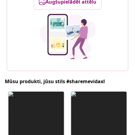
Augšupielādēt attēlu
Mūsu produkti, jūsu stils #sharemevidaxl