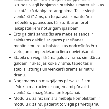
izturīgs, viegli kopjams sintētiskais materiāls, kas
izskatās kā dabīga rotangpalma. Tas ir viegls,
vienkārši tīrāms, un to parasti izmanto āra
mēbelēm, pateicoties tā izturībai un pret
laikapstākļiem noturīgām īpašībām.
Ērts galdiņš sānos: šīs āra mēbeles sānos ir
salokāms galdiņš ar gāzes pacelšanas
mehānismu roku balstos, kas nodrošinās ērtu
vietu jums nepieciešamu lietu novietošanai.
Stabila un viegli tīrāma galda virsma: šim dārza
galdam ir akācijas koka virsma, tāpēc tas ir
stabils, izturīgs un vienkārši tīrāms ar mitru
drānu.
Noņemams un mazgājams pārvalks: šiem
sēdekļa matračiem ir noņemami pārvalki
vienkāršai mazgāšanai un kopšanai.
Moduļu dizains: šim āra mēbeļu komplektam ir
moduļu dizains, padarot to viegli pārvietojamu,