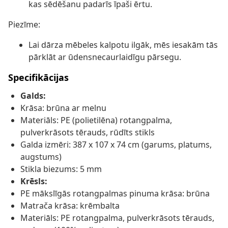
kas sēdēšanu padarīs īpaši ērtu.
Piezīme:
Lai dārza mēbeles kalpotu ilgāk, mēs iesakām tās
pārklāt ar ūdensnecaurlaidīgu pārsegu.
Specifikācijas
Galds:
Krāsa: brūna ar melnu
Materiāls: PE (polietilēna) rotangpalma,
pulverkrāsots tērauds, rūdīts stikls
Galda izmēri: 387 x 107 x 74 cm (garums, platums,
augstums)
Stikla biezums: 5 mm
Krēsls:
PE mākslīgās rotangpalmas pinuma krāsa: brūna
Matrača krāsa: krēmbalta
Materiāls: PE rotangpalma, pulverkrāsots tērauds,