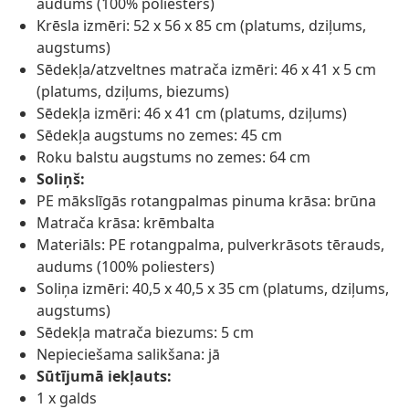
audums (100% poliesters)
Krēsla izmēri: 52 x 56 x 85 cm (platums, dziļums,
augstums)
Sēdekļa/atzveltnes matrača izmēri: 46 x 41 x 5 cm
(platums, dziļums, biezums)
Sēdekļa izmēri: 46 x 41 cm (platums, dziļums)
Sēdekļa augstums no zemes: 45 cm
Roku balstu augstums no zemes: 64 cm
Soliņš:
PE mākslīgās rotangpalmas pinuma krāsa: brūna
Matrača krāsa: krēmbalta
Materiāls: PE rotangpalma, pulverkrāsots tērauds,
audums (100% poliesters)
Soliņa izmēri: 40,5 x 40,5 x 35 cm (platums, dziļums,
augstums)
Sēdekļa matrača biezums: 5 cm
Nepieciešama salikšana: jā
Sūtījumā iekļauts:
1 x galds