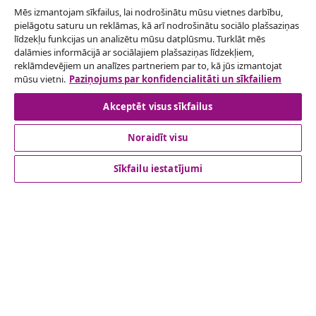
Mēs izmantojam sīkfailus, lai nodrošinātu mūsu vietnes darbību,
Atteikties no līguma
pielāgotu saturu un reklāmas, kā arī nodrošinātu sociālo plašsaziņas
Iesniegt pieprasījumu par atteikšanos no
līdzekļu funkcijas un analizētu mūsu datplūsmu. Turklāt mēs
dalāmies informācijā ar sociālajiem plašsaziņas līdzekļiem,
pasūtījuma.
reklāmdevējiem un analīzes partneriem par to, kā jūs izmantojat
mūsu vietni.
Paziņojums par konfidencialitāti un sīkfailiem
Atteikties no līguma
Akceptēt visus sīkfailus
Noraidīt visu
klientu apkalpoanaš
Sīkfailu iestatījumi
Uzņēmējdarbība
vidaXL
Apskatiet vairāk