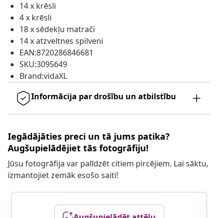
14 x krēsli
4 x krēsli
18 x sēdekļu matrači
14 x atzveltnes spilveni
EAN:8720286846681
SKU:3095649
Brand:vidaXL
Informācija par drošību un atbilstību
Iegādājāties preci un tā jums patika?
Augšupielādējiet tās fotogrāfiju!
Jūsu fotogrāfija var palīdzēt citiem pircējiem. Lai sāktu,
izmantojiet zemāk esošo saiti!
Augšupielādēt attēlu