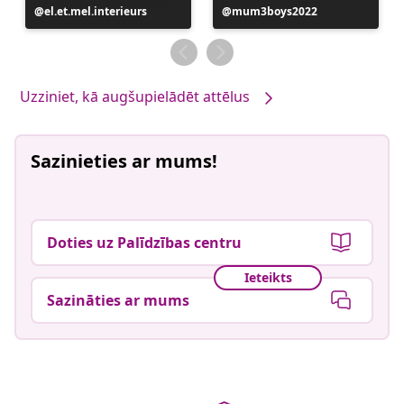
Ierakstu
el.et.mel.interieurs
Ierakstu
mum3boys2022
publicējis
publicējis
Uzziniet, kā augšupielādēt attēlus
Sazinieties ar mums!
Doties uz Palīdzības centru
Ieteikts
Sazināties ar mums