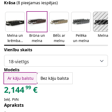
Krāsa
(8 pieejamas iespējas)
Melna un
Brūna un
Bēšs ar
Pelēka
Melna
krēmbalt
melna
melnu
un melna
a
Vienību skaits
18-vietīgs
Modelis
Ar kāju balstu
Bez kāju balsta
99
2,144
€
Iekļ. PVN
Apraksts