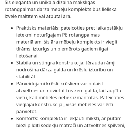
Šis elegantā un unikālā dizaina mākslīgās
rotangpalmas dārza mēbeļu komplekts būs lieliska
izvēle maltītēm vai atpūtai ārā.
Praktisks materiāls: pateicoties pret laikapstākļu
ietekmi noturīgajam PE rotangpalmas
materiālam, šis āra mēbeļu komplekts ir viegli
tīrāms, izturīgs un piemērots gadiem ilgai
lietošanai.
Stabila un stingra konstrukcija: tērauda rāmji
nodrošina dārza galda un krēslu izturību un
stabilitāti.
Pārveidojami krēsli: krēsliem var nolaist
atzveltnes un novietot tos zem galda, lai taupītu
vietu, kad mēbeles netiek izmantotas. Pateicoties
vieglajai konstrukcijai, visas mēbeles var ērti
pārvietot.
Komforts: komplektā ir iekļauti mīksti, ar putām
biezi pildīti sēdekļu matrači un atzveltnes spilveni,