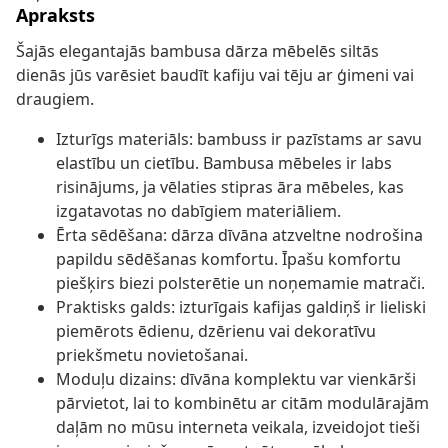
Apraksts
Šajās elegantajās bambusa dārza mēbelēs siltās
dienās jūs varēsiet baudīt kafiju vai tēju ar ģimeni vai
draugiem.
Izturīgs materiāls: bambuss ir pazīstams ar savu
elastību un cietību. Bambusa mēbeles ir labs
risinājums, ja vēlaties stipras āra mēbeles, kas
izgatavotas no dabīgiem materiāliem.
Ērta sēdēšana: dārza dīvāna atzveltne nodrošina
papildu sēdēšanas komfortu. Īpašu komfortu
piešķirs biezi polsterētie un noņemamie matrači.
Praktisks galds: izturīgais kafijas galdiņš ir lieliski
piemērots ēdienu, dzērienu vai dekoratīvu
priekšmetu novietošanai.
Moduļu dizains: dīvāna komplektu var vienkārši
pārvietot, lai to kombinētu ar citām modulārajām
daļām no mūsu interneta veikala, izveidojot tieši