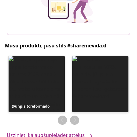
Mūsu produkti, jūsu stils #sharemevidaxl
Ierakstu
unpisitoreformado
publicējis
Uzziniet, kā augšupielādēt attēlus