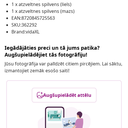
1 x atzveltnes spilvens (liels)
1 x atzveltnes spilvens (mazs)
EAN:8720845725563
SKU:362292
Brand:vidaXL
Iegādājāties preci un tā jums patika?
Augšupielādējiet tās fotogrāfiju!
Jūsu fotogrāfija var palīdzēt citiem pircējiem. Lai sāktu,
izmantojiet zemāk esošo saiti!
Augšupielādēt attēlu