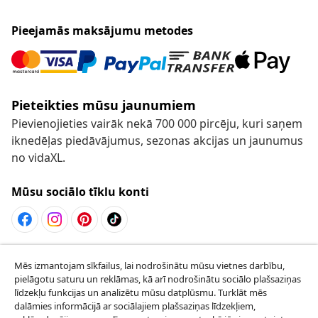
Pieejamās maksājumu metodes
Pieteikties mūsu jaunumiem
Pievienojieties vairāk nekā 700 000 pircēju, kuri saņem
iknedēļas piedāvājumus, sezonas akcijas un jaunumus
no vidaXL.
Mūsu sociālo tīklu konti
Atteikties no līguma
Mēs izmantojam sīkfailus, lai nodrošinātu mūsu vietnes darbību,
Iesniegt pieprasījumu par atteikšanos no
pielāgotu saturu un reklāmas, kā arī nodrošinātu sociālo plašsaziņas
līdzekļu funkcijas un analizētu mūsu datplūsmu. Turklāt mēs
pasūtījuma.
dalāmies informācijā ar sociālajiem plašsaziņas līdzekļiem,