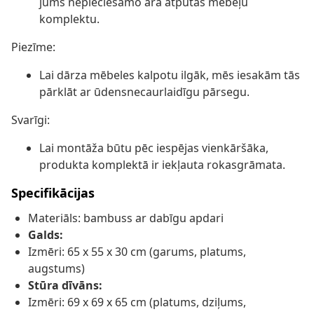
jums nepieciešamo āra atpūtas mēbeļu
komplektu.
Piezīme:
Lai dārza mēbeles kalpotu ilgāk, mēs iesakām tās
pārklāt ar ūdensnecaurlaidīgu pārsegu.
Svarīgi:
Lai montāža būtu pēc iespējas vienkāršāka,
produkta komplektā ir iekļauta rokasgrāmata.
Specifikācijas
Materiāls: bambuss ar dabīgu apdari
Galds:
Izmēri: 65 x 55 x 30 cm (garums, platums,
augstums)
Stūra dīvāns:
Izmēri: 69 x 69 x 65 cm (platums, dziļums,