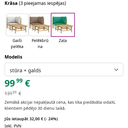
Krāsa
(3 pieejamas iespējas)
Gaiši
Pelēkbrū
Zaļa
pelēka
na
Modelis
stūra + galds
99
99
€
99
131
€
Zemākā akcijai nepakļautā cena, kas tika piedāvāta vidaXL
klientiem pēdējo 30 dienu laikā.
Jūs ietaupāt 32,00 € (- 24%)
Iekļ. PVN