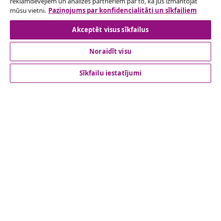
reklāmdevējiem un analīzes partneriem par to, kā jūs izmantojat
Atteikties no līguma
mūsu vietni.
Paziņojums par konfidencialitāti un sīkfailiem
Akceptēt visus sīkfailus
Noraidīt visu
klientu apkalpoanaš
Sīkfailu iestatījumi
Uzņēmējdarbība
vidaXL
Apskatiet vairāk
© 2008-2026 vidaXL www.vidaxl.lv ir vidaXL Marketplace