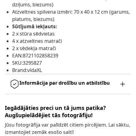
dziļums, biezums)
Atzveltnes spilvena izmēri: 70 x 40 x 12 cm (garums,
platums, biezums)
Sūtījumā iekļauts:
2 x stūra sēdvietas
4 x atzveltnes matrači
2 x sēdekļa matrači
EAN:8721102858239
SKU:3295827
Brand:vidaXL
Informācija par drošību un atbilstību
Iegādājāties preci un tā jums patika?
Augšupielādējiet tās fotogrāfiju!
Jūsu fotogrāfija var palīdzēt citiem pircējiem. Lai sāktu,
izmantojiet zemāk esošo saiti!