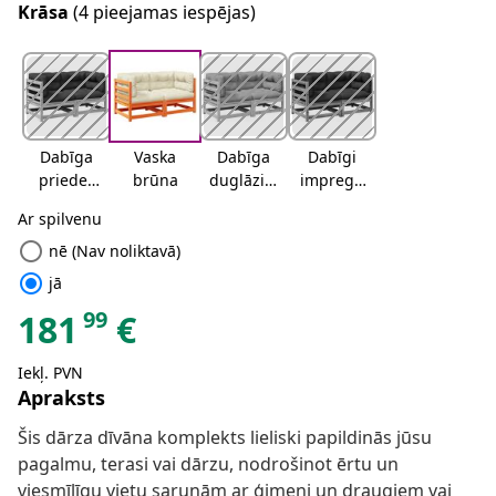
Krāsa
(4 pieejamas iespējas)
Dabīga
Vaska
Dabīga
Dabīgi
priedes
brūna
duglāzija
impregn
krāsa
s krāsa
ēts
Ar spilvenu
radio_button_unchecked
nē (Nav noliktavā)
radio_button_checked
jā
99
181
€
Iekļ. PVN
Apraksts
Šis dārza dīvāna komplekts lieliski papildinās jūsu
pagalmu, terasi vai dārzu, nodrošinot ērtu un
viesmīlīgu vietu sarunām ar ģimeni un draugiem vai