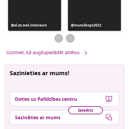
Ierakstu
el.et.mel.interieurs
Ierakstu
mum3boys2022
publicējis
publicējis
Uzziniet, kā augšupielādēt attēlus
Sazinieties ar mums!
Doties uz Palīdzības centru
Ieteikts
Sazināties ar mums