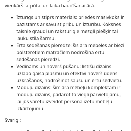
vienkārši atpūtai un laika baudīšanai ārā.
Izturīgs un stiprs materiāls: priedes masīvkoks ir
pazīstams ar savu stiprību un izturību. Koksnes
taisnie graudi un raksturīgie mezgli piešķir tai
lauku stila šarmu.
Ērta sēdēšanas pieredze: šīs āra mēbeles ar biezi
polsterētiem matračiem nodrošina ērtu
sēdēšanas pieredzi.
Vēdināms un novērš pūšanu: līstīšu dizains
uzlabo gaisa plūsmu un efektīvi novērš ūdens
uzkrāšanos, nodrošinot sausu un ērtu sēdvietu.
Moduļu dizains: šim āra mēbeļu komplektam ir
moduļu dizains, padarot to viegli pārvietojamu,
lai jūs varētu izveidot personalizētu mēbeļu
izkārtojumu.
Svarīgi: