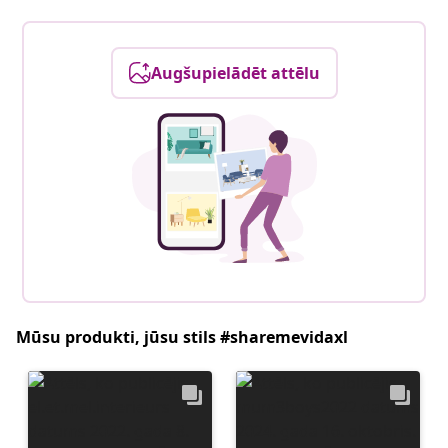
Augšupielādēt attēlu
Mūsu produkti, jūsu stils #sharemevidaxl