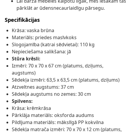
Lai dārza mēbeles kalpotu ilgāk, mēs iesakām tās
pārklāt ar ūdensnecaurlaidīgu pārsegu.
Specifikācijas
Krāsa: vaska brūna
Materiāls: priedes masīvkoks
Slogojamība (katrai sēdvietai): 110 kg
Nepieciešama salikšana: jā
Stūra krēsli:
Izmēri: 70 x 70 x 67 cm (platums, dziļums,
augstums)
Sēdekļa izmēri: 63,5 x 63,5 cm (platums, dziļums)
Atzveltnes augstums: 37 cm
Sēdekļa augstums no zemes: 30 cm
Spilvens:
Krāsa: krēmkrāsa
Pārklāja materiāls: oksforda audums
Pildījuma materiāls: mākslīgā PP kokvilna
Sēdekļa matrača izmēri: 70 x 70 x 12 cm (platums,