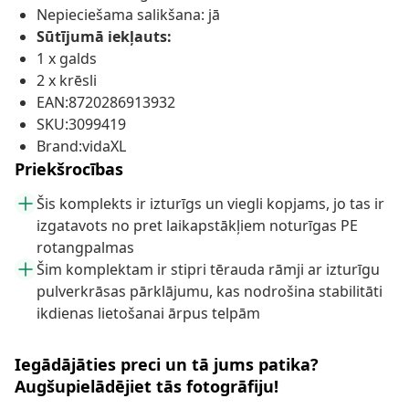
Nepieciešama salikšana: jā
Sūtījumā iekļauts:
1 x galds
2 x krēsli
EAN:8720286913932
SKU:3099419
Brand:vidaXL
Priekšrocības
Šis komplekts ir izturīgs un viegli kopjams, jo tas ir
izgatavots no pret laikapstākļiem noturīgas PE
rotangpalmas
Šim komplektam ir stipri tērauda rāmji ar izturīgu
pulverkrāsas pārklājumu, kas nodrošina stabilitāti
ikdienas lietošanai ārpus telpām
Iegādājāties preci un tā jums patika?
Augšupielādējiet tās fotogrāfiju!