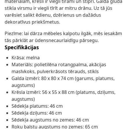
materiālam, krēsli ir viegli tīrāmi un stipri. Galda gludā
stikla virsmu ir viegli tīrīt ar mitru drānu. Uz tā jūs
varēsiet salikt ēdienu, dzērienus un dažādus
dekoratīvus priekšmetus.
Piezīme: lai dārza mēbeles kalpotu ilgāk, mēs iesakām
tās pārklāt ar ūdensnecaurlaidīgu pārsegu.
Specifikācijas
Krāsa: melna
Materiāls: polietilēna rotangpalma, akācijas
masīvkoks, pulverkrāsots tērauds, stikls
Galda izmēri: 80 x 80 x 74 cm (garums, platums,
augstums)
Krēsla izmēri: 56 x 55 x 88 cm (platums, dziļums,
augstums)
Sēdekļa platums: 46 cm
Sēdekļa dziļums: 46 cm
Sēdekļa augstums no zemes: 46 cm
Roku balstu augstums no zemes: 65 cm