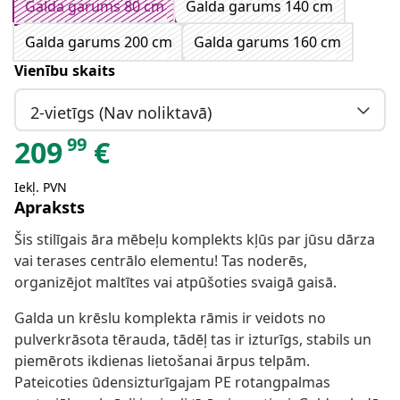
Galda garums 80 cm
Galda garums 140 cm
Galda garums 200 cm
Galda garums 160 cm
Vienību skaits
2-vietīgs (Nav noliktavā)
99
209
€
Iekļ. PVN
Apraksts
Šis stilīgais āra mēbeļu komplekts kļūs par jūsu dārza
vai terases centrālo elementu! Tas noderēs,
organizējot maltītes vai atpūšoties svaigā gaisā.
Galda un krēslu komplekta rāmis ir veidots no
pulverkrāsota tērauda, tādēļ tas ir izturīgs, stabils un
piemērots ikdienas lietošanai ārpus telpām.
Pateicoties ūdensizturīgajam PE rotangpalmas