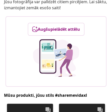
Jūsu fotogrāfija var palīdzēt citiem pircējiem. Lai sāktu,
izmantojiet zemāk esošo saiti!
Augšupielādēt attēlu
Mūsu produkti, jūsu stils #sharemevidaxl