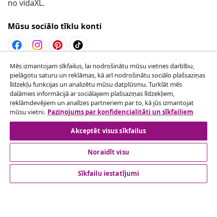
no vidaXL.
Mūsu sociālo tīklu konti
Mēs izmantojam sīkfailus, lai nodrošinātu mūsu vietnes darbību,
Atteikties no līguma
pielāgotu saturu un reklāmas, kā arī nodrošinātu sociālo plašsaziņas
Iesniegt pieprasījumu par atteikšanos no
līdzekļu funkcijas un analizētu mūsu datplūsmu. Turklāt mēs
dalāmies informācijā ar sociālajiem plašsaziņas līdzekļiem,
pasūtījuma.
reklāmdevējiem un analīzes partneriem par to, kā jūs izmantojat
mūsu vietni.
Paziņojums par konfidencialitāti un sīkfailiem
Atteikties no līguma
Akceptēt visus sīkfailus
Noraidīt visu
klientu apkalpoanaš
Sīkfailu iestatījumi
Uzņēmējdarbība